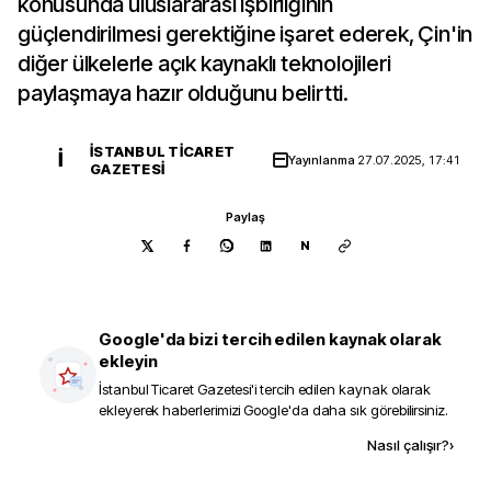
konusunda uluslararası işbirliğinin
güçlendirilmesi gerektiğine işaret ederek, Çin'in
diğer ülkelerle açık kaynaklı teknolojileri
paylaşmaya hazır olduğunu belirtti.
İSTANBUL TICARET
İ
Yayınlanma
27.07.2025, 17:41
GAZETESI
Paylaş
N
Google'da bizi tercih edilen kaynak olarak
ekleyin
İstanbul Ticaret Gazetesi
'i tercih edilen kaynak olarak
ekleyerek haberlerimizi Google'da daha sık görebilirsiniz.
Kaynak ekle
Nasıl çalışır?
›