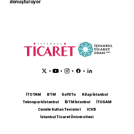
dönüştürüyor
•
•
•
•
İTOTAM
BTM
SoftITo
Kitap İstanbul
Teknopark İstanbul
İDTM İstanbul
İTOSAM
Cemile Sultan Tesisleri
ICVB
İstanbul Ticaret Üniversitesi