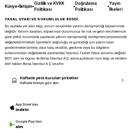
Gizlilik ve KVKK
Doğrulama
Yayın
Künye
•
İletişim
•
•
•
Politikası
Politikası
İlkeleri
YASAL UYARI VE SORUMLULUK REDDİ
Bu sayfada yer alan bilgi, yorum ve içerikler yatırım danışmanlığı kapsamında
değildir. Yatırım kararları, kişisel mali durumunuz ile risk ve getiri tercihlerinize
göre yetkili kurumlarla yapılacak yatırım danışmanlığı sözleşmesi çerçevesinde
değerlendirilmelidir. İçeriklerin doğruluğu ve güncelliği için azami özen
gösterilmekle birlikte, olası hata, eksiklik, gecikme veya bu bilgilerin
kullanımından doğabilecek zararlardan İstanbul Ticaret Odası sorumlu değildir.
BIST isim ve logosu ile Borsa İstanbul A.Ş. adına açıklanan tüm bilgi ve verilerin
telif hakları Borsa İstanbul A.Ş.’ye aittir.
Haftalık yeni kurulan şirketler
Haftalık listeye göz atın
App Store'dan
indirin
Google Play'den
alın