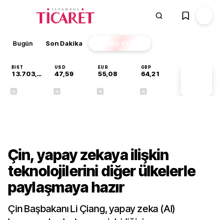
Bugün
Son Dakika
Finans
EKSTRA
BIST
USD
EUR
GBP
13.703,13
47,59
55,08
64,21
PİYASA
VERİLERİ
+0,11%
+0,06%
+0,13%
+0,18%
Teknoloji
Çin, yapay zekaya ilişkin
teknolojilerini diğer ülkelerle
paylaşmaya hazır
Çin Başbakanı Li Çiang, yapay zeka (AI)