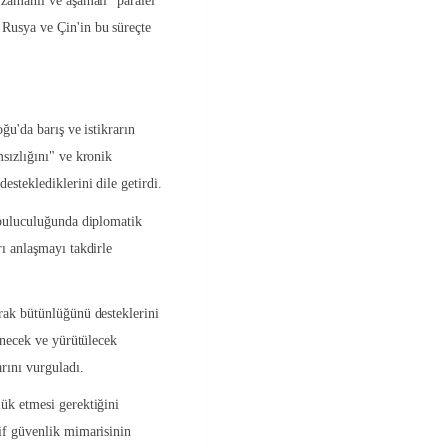
 zamanlı ve aşamalı "paralel
Rusya ve Çin'in bu süreçte
ğu'da barış ve istikrarın
msızlığını" ve kronik
esteklediklerini dile getirdi.
abuluculuğunda diplomatik
rı anlaşmayı takdirle
rak bütünlüğünü desteklerini
lenecek ve yürütülecek
rını vurguladı.
ük etmesi gerektiğini
tif güvenlik mimarisinin