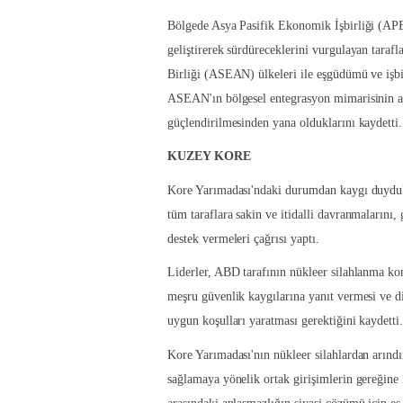
Bölgede Asya Pasifik Ekonomik İşbirliği (APEC
geliştirerek sürdüreceklerini vurgulayan taraf
Birliği (ASEAN) ülkeleri ile eşgüdümü ve işbirl
ASEAN'ın bölgesel entegrasyon mimarisinin an
güçlendirilmesinden yana olduklarını kaydetti.
KUZEY KORE
Kore Yarımadası'ndaki durumdan kaygı duydukla
tüm taraflara sakin ve itidalli davranmalarını, 
destek vermeleri çağrısı yaptı.
Liderler, ABD tarafının nükleer silahlanma k
meşru güvenlik kaygılarına yanıt vermesi ve d
uygun koşulları yaratması gerektiğini kaydetti
Kore Yarımadası'nın nükleer silahlardan arındırı
sağlamaya yönelik ortak girişimlerin gereğine i