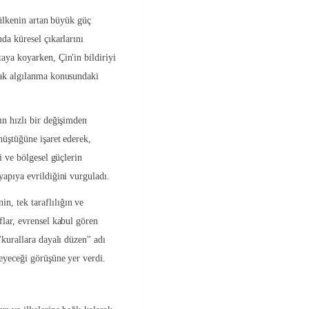
i ülkenin artan büyük güç
da küresel çıkarlarını
aya koyarken, Çin'in bildiriyi
rak algılanma konusundaki
ın hızlı bir değişimden
nüştüğüne işaret ederek,
i ve bölgesel güçlerin
yapıya evrildiğini vurguladı.
, tek taraflılığın ve
flar, evrensel kabul gören
"kurallara dayalı düzen" adı
meyeceği görüşüne yer verdi.