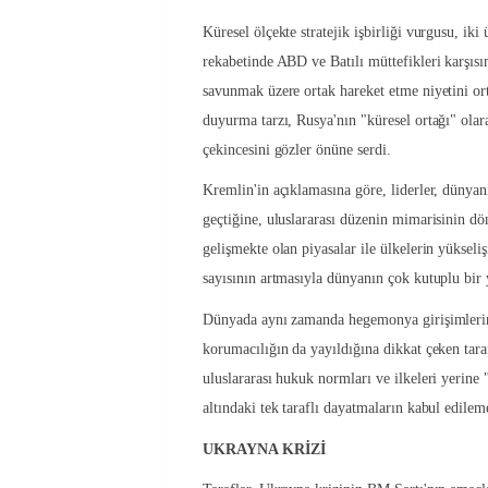
Küresel ölçekte stratejik işbirliği vurgusu, ik
rekabetinde ABD ve Batılı müttefikleri karşısın
savunmak üzere ortak hareket etme niyetini ort
duyurma tarzı, Rusya'nın "küresel ortağı" ola
çekincesini gözler önüne serdi.
Kremlin'in açıklamasına göre, liderler, dünyan
geçtiğine, uluslararası düzenin mimarisinin dö
gelişmekte olan piyasalar ile ülkelerin yükseliş
sayısının artmasıyla dünyanın çok kutuplu bir 
Dünyada aynı zamanda hegemonya girişimlerinin
korumacılığın da yayıldığına dikkat çeken tara
uluslararası hukuk normları ve ilkeleri yerine 
altındaki tek taraflı dayatmaların kabul edile
UKRAYNA KRİZİ