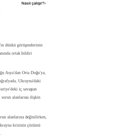
Nasıl çalışır?
›
k
n'in dünkü görüşmelerinin
lanında ortak bildiri
ğu Asya'dan Orta Doğu'ya,
coğrafyada, Ukrayna'daki
riye'deki iç savaştan
 sorun alanlarına ilişkin
run alanlarına değinilirken,
 Ukrayna krizinin çözümü
.