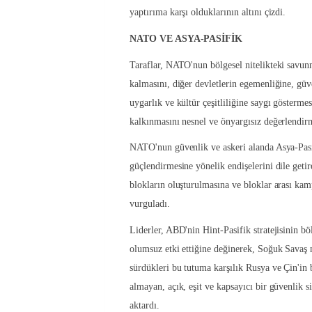
yaptırıma karşı olduklarının altını çizdi.
NATO VE ASYA-PASİFİK
Taraflar, NATO'nun bölgesel nitelikteki savu
kalmasını, diğer devletlerin egemenliğine, güve
uygarlık ve kültür çeşitliliğine saygı göstermes
kalkınmasını nesnel ve önyargısız değerlendirme
NATO'nun güvenlik ve askeri alanda Asya-Pasif
güçlendirmesine yönelik endişelerini dile getire
blokların oluşturulmasına ve bloklar arası kam
vurguladı.
Liderler, ABD'nin Hint-Pasifik stratejisinin böl
olumsuz etki ettiğine değinerek, Soğuk Savaş ma
sürdükleri bu tutuma karşılık Rusya ve Çin'in 
almayan, açık, eşit ve kapsayıcı bir güvenlik
aktardı.