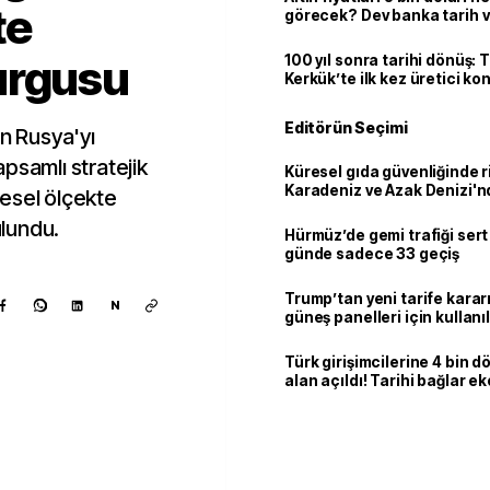
te
görecek? Dev banka tarih v
urgusu
100 yıl sonra tarihi dönüş: 
Kerkük’te ilk kez üretici k
Editörün Seçimi
in Rusya'yı
kapsamlı stratejik
Küresel gıda güvenliğinde r
Karadeniz ve Azak Denizi'nd
esel ölçekte
trafiği sekteye uğradı
lundu.
Hürmüz’de gemi trafiği sert
günde sadece 33 geçiş
Trump’tan yeni tarife kararı
N
güneş panelleri için kullan
yüzde 15 vergi
Türk girişimcilerine 4 bin 
alan açıldı! Tarihi bağlar 
ortaklığa dönüşüyor
Kaynak ekle