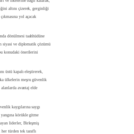
ı ve ilkelerine bağlı kalarak,
ini altını çizerek, gerginliği
n çıkmasına yol açacak
manda dönülmesi taahhüdüne
in siyasi ve diplomatik çözümü
bu konudaki önerilerini
nı üstü kapalı eleştirerek,
ka ülkelerin meşru güvenlik
r alanlarda avantaj elde
venlik kaygılarına saygı
e yangına körükle gitme
yan liderler, Birleşmiş
her türden tek taraflı