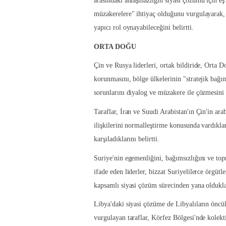
arasındaki anlaşmazlığın siyasi çözümü için eş
müzakerelere" ihtiyaç olduğunu vurgulayarak, 
yapıcı rol oynayabileceğini belirtti.
ORTA DOĞU
Çin ve Rusya liderleri, ortak bildiride, Orta Do
korunmasını, bölge ülkelerinin "stratejik bağı
sorunlarını diyalog ve müzakere ile çözmesini d
Taraflar, İran ve Suudi Arabistan'ın Çin'in ar
ilişkilerini normalleştirme konusunda vardıkla
karşıladıklarını belirtti.
Suriye'nin egemenliğini, bağımsızlığını ve top
ifade eden liderler, bizzat Suriyelilerce örgüt
kapsamlı siyasi çözüm sürecinden yana oldukla
Libya'daki siyasi çözüme de Libyalıların öncül
vurgulayan taraflar, Körfez Bölgesi'nde kolek