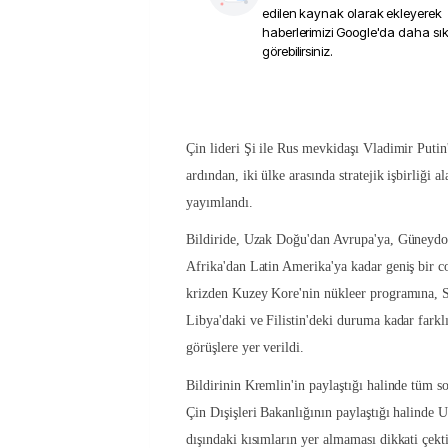
edilen kaynak olarak ekleyerek
haberlerimizi Google'da daha sı
görebilirsiniz.
Çin lideri Şi ile Rus mevkidaşı Vladimir Puti
ardından, iki ülke arasında stratejik işbirliği a
yayımlandı.
Bildiride, Uzak Doğu'dan Avrupa'ya, Güneydo
Afrika'dan Latin Amerika'ya kadar geniş bir 
krizden Kuzey Kore'nin nükleer programına, Su
Libya'daki ve Filistin'deki duruma kadar farklı
görüşlere yer verildi.
Bildirinin Kremlin'in paylaştığı halinde tüm so
Çin Dışişleri Bakanlığının paylaştığı halinde
dışındaki kısımların yer almaması dikkati çekti