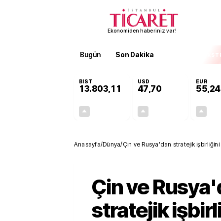
Ekonomiden haberiniz var!
Bugün
Son Dakika
Finans
EKST
BIST
USD
EUR
13.803,11
47,70
55,24
+0,03%
+0,17%
4,29
0,08
Anasayfa
/
Dünya
/
Çin ve Rusya'dan stratejik işbirliğ
Çin ve Rusya
stratejik işbirl