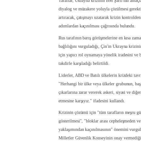
Taraflar, Ukrayna krizinin BM Şartı'nın amaçlar
diyalog ve müzakere yoluyla çözülmesi gerektiğ
artıracak, çatışmayı uzatarak krizin kontrolde
adımlardan kaçınılması çağrısında bulundu.
Rus tarafının barış görüşmelerine en kısa za
bağlılığını vurguladığı, Çin'in Ukrayna krizin
için yapıcı rol oynamaya yönelik iradesini ve 
takdirle karşıladığı belirtildi.
Liderler, ABD ve Batılı ülkelerin krizdeki tavrı
"Herhangi bir ülke veya ülkeler grubunun, baş
çıkarlarına zarar vererek askeri, siyasi ve diğe
etmesine karşıyız." ifadesini kullandı.
Krizinin çözümü için "tüm tarafların meşru gü
gösterilmesi", "bloklar arası cepheleşmeden v
yaklaşımından kaçınılmasının" önemini vurgula
Milletler Güvenlik Konseyinin onay vermediği 