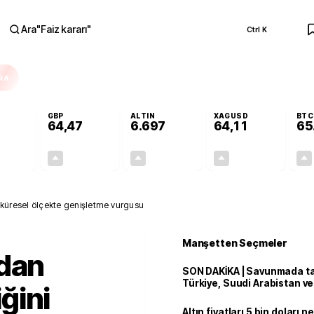
Ara
"
Faiz kararı
"
Ctrl K
RA
GBP
ALTIN
XAGUSD
BTC
64,47
6.697
64,11
65
+0,41%
+0,47%
+3,15%
+4,24%
0,23
0,30
204,81
2,61
ini küresel ölçekte genişletme vurgusu
Manşetten Seçmeler
'dan
SON DAKİKA | Savunmada tari
Türkiye, Suudi Arabistan v
iğini
'Mekke Anlaşması'nı imzala
Altın fiyatları 5 bin doları 