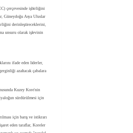
) çerçevesinde işbirliğini
lar, Güneydoğu Asya Uluslar
iğini derinleştireceklerini,
a unsuru olarak işlevinin
rını ifade eden liderler,
gerginliği azaltacak çabalara
onusunda Kuzey Kore'nin
iyaloğun sürdürülmesi için
.
lması için barış ve istikrarı
şaret eden taraflar, Koreler