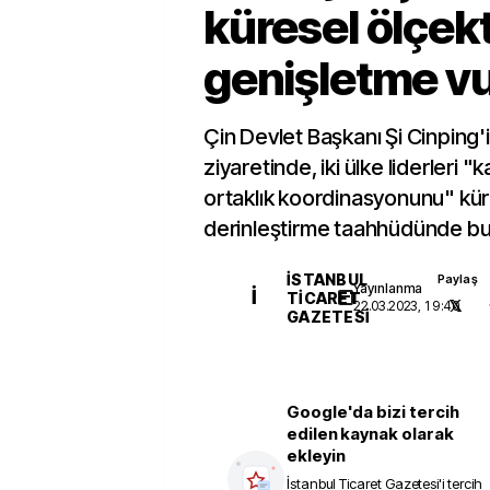
küresel ölçek
genişletme v
Çin Devlet Başkanı Şi Cinping'
ziyaretinde, iki ülke liderleri "
ortaklık koordinasyonunu" kür
derinleştirme taahhüdünde bu
İSTANBUL
Paylaş
Yayınlanma
İ
TICARET
22.03.2023, 19:40
GAZETESI
Google'da bizi tercih
edilen kaynak olarak
ekleyin
İstanbul Ticaret Gazetesi
'i tercih