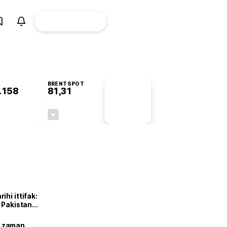
ÜYE
CANLI BORSA
Girişi
BRENTSPOT
.158
81,31
PİYASA
VERİLERİ
+1,46%
-1,78%
+0,00
-1,47
hi ittifak:
e Pakistan
dı
ne zaman