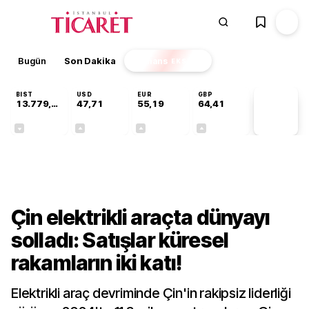
Bugün
Son Dakika
Finans
EKSTRA
BIST
USD
EUR
GBP
13.779,39
47,71
55,19
64,41
PİYASA
VERİLERİ
-0,14%
+0,18%
+0,32%
+0,38%
Dünya
Çin elektrikli araçta dünyayı
solladı: Satışlar küresel
rakamların iki katı!
Elektrikli araç devriminde Çin'in rakipsiz liderliği