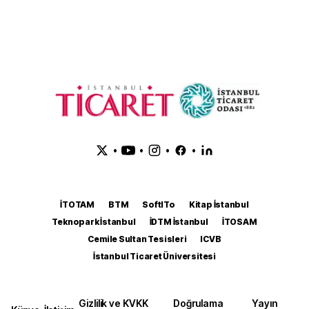
•
•
•
•
İTOTAM
BTM
SoftITo
Kitap İstanbul
Teknopark İstanbul
İDTM İstanbul
İTOSAM
Cemile Sultan Tesisleri
ICVB
İstanbul Ticaret Üniversitesi
Gizlilik ve KVKK
Doğrulama
Yayın