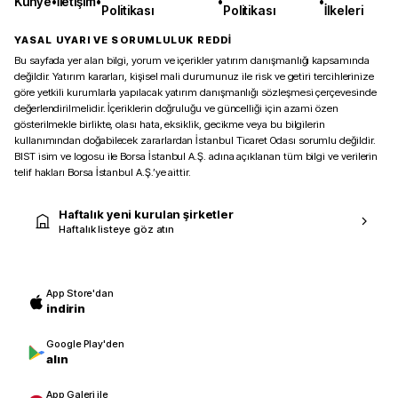
Künye
•
İletişim
•
•
•
Politikası
Politikası
İlkeleri
YASAL UYARI VE SORUMLULUK REDDİ
Bu sayfada yer alan bilgi, yorum ve içerikler yatırım danışmanlığı kapsamında
değildir. Yatırım kararları, kişisel mali durumunuz ile risk ve getiri tercihlerinize
göre yetkili kurumlarla yapılacak yatırım danışmanlığı sözleşmesi çerçevesinde
değerlendirilmelidir. İçeriklerin doğruluğu ve güncelliği için azami özen
gösterilmekle birlikte, olası hata, eksiklik, gecikme veya bu bilgilerin
kullanımından doğabilecek zararlardan İstanbul Ticaret Odası sorumlu değildir.
BIST isim ve logosu ile Borsa İstanbul A.Ş. adına açıklanan tüm bilgi ve verilerin
telif hakları Borsa İstanbul A.Ş.’ye aittir.
Haftalık yeni kurulan şirketler
Haftalık listeye göz atın
App Store'dan
indirin
Google Play'den
alın
App Galeri ile