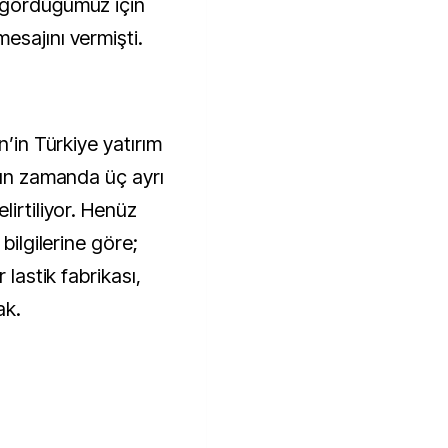
 gördüğümüz için
esajını vermişti.
n’in Türkiye yatırım
kın zamanda üç ayrı
lirtiliyor. Henüz
bilgilerine göre;
 lastik fabrikası,
ak.