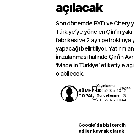
açılacak
Son dönemde BYD ve Chery yat
Türkiye’ye yönelen Çin’in yakın
fabrikası ve 2 ayrı petrokimya 
yapacağı belirtiliyor. Yatırım a
imzalanması halinde Çin’in Av
‘Made in Türkiye’ etiketiyle a
olabilecek.
Yayınlanma
Paylaş
SÜMEYRA
23.05.2025, 10:42
TOPAL
Güncellenme
23.05.2025, 10:44
Google'da bizi tercih
edilen kaynak olarak