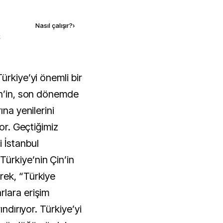
Kaynak ekle
Nasıl çalışır?
›
k
in’in, son dönemde
ına yenilerini
yor. Geçtiğimiz
 İstanbul
ürkiye’nin Çin’in
rek, “Türkiye
rlara erişim
ındırıyor. Türkiye’yi