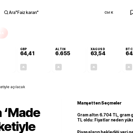
Ara
"
Faiz kararı
"
Ctrl K
RA
GBP
ALTIN
XAGUSD
BTC
64,41
6.655
63,54
64
+0,32%
+0,38%
+2,51%
+3,32%
0,17
0,24
162,81
2,04
ketiyle açılacak
Manşetten Seçmeler
a ‘Made
Gram altın 6.704 TL, gram
TL oldu: Fiyatlar neden yük
ketiyle
Piyasaların beklediği veri g