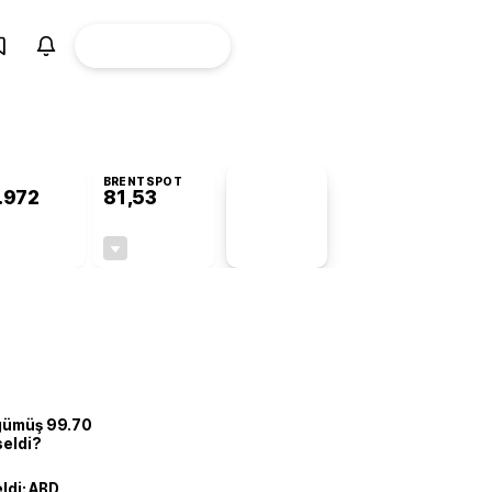
ÜYE
CANLI BORSA
Girişi
BRENTSPOT
.972
81,53
PİYASA
VERİLERİ
+0,82%
-1,51%
+0,00
-1,25
 gümüş 99.70
seldi?
eldi: ABD