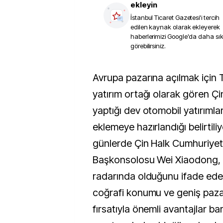
ekleyin
İstanbul Ticaret Gazetesi
'i tercih
edilen kaynak olarak ekleyerek
haberlerimizi Google'da daha sı
görebilirsiniz.
Avrupa pazarına açılmak için Türkiye’yi önemli bir
yatırım ortağı olarak gören Ç
yaptığı dev otomobil yatırımlar
eklemeye hazırlandığı belirtili
günlerde Çin Halk Cumhuriyeti
Başkonsolosu Wei Xiaodong, T
radarında olduğunu ifade ede
coğrafi konumu ve geniş paza
fırsatıyla önemli avantajlar bar