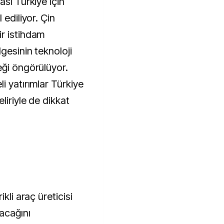
ası Türkiye için
 ediliyor. Çin
r istihdam
gesinin teknoloji
eği öngörülüyor.
i yatırımlar Türkiye
liriyle de dikkat
İ
kli araç üreticisi
acağını