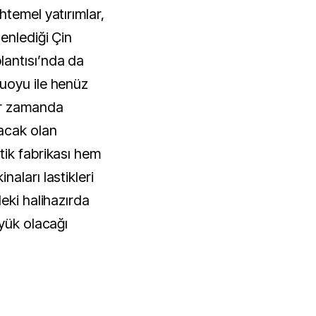
temel yatırımlar,
enlediği Çin
antısı’nda da
uoyu ile henüz
ir zamanda
acak olan
ik fabrikası hem
aları lastikleri
eki halihazırda
üyük olacağı