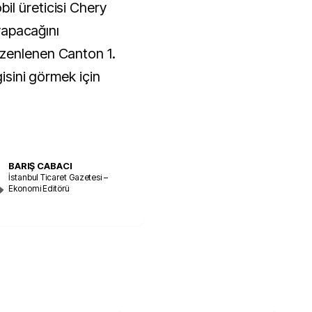
l üreticisi Chery
 yapacağını
zenlenen Canton 1.
gisini görmek için
BARIŞ CABACI
İstanbul Ticaret Gazetesi –
Ekonomi Editörü