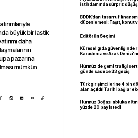
istihdamında sürpriz düşüş
BDDK’dan tasarruf finans
düzenlemesi: Taşıt, konut v
ırımlarıyla
limitler değişti
da büyük bir lastik
Editörün Seçimi
yatırımı daha
Küresel gıda güvenliğinde r
nlaşmalarının
Karadeniz ve Azak Denizi'nd
rupa pazarına
trafiği sekteye uğradı
çılması mümkün
Hürmüz’de gemi trafiği sert
günde sadece 33 geçiş
Türk girişimcilerine 4 bin 
alan açıldı! Tarihi bağlar 
ortaklığa dönüşüyor
N
Hürmüz Boğazı abluka altı
yüzde 20 pay istedi