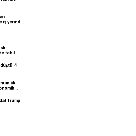
man
e iş yerinde
isk:
e tahıl
 düştü: 4
dönümlük
ekonomik
nda! Trump