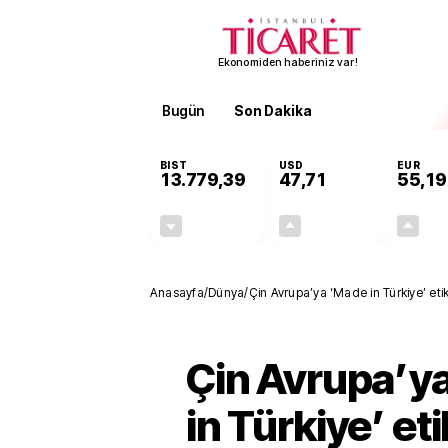
Ekonomiden haberiniz var!
Bugün
Son Dakika
Finans
EKST
BIST
USD
EUR
13.779,39
47,71
55,19
-0,14%
+0,18%
-19,42
0,09
Anasayfa
/
Dünya
/
Çin Avrupa’ya ‘Made in Türkiye’ eti
Çin Avrupa’y
in Türkiye’ eti