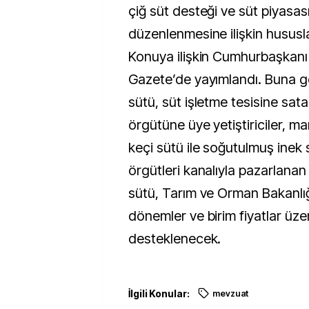
çiğ süt desteği ve süt piyasas
düzenlenmesine ilişkin hususlar
Konuya ilişkin Cumhurbaşkanı 
Gazete’de yayımlandı. Buna gör
sütü, süt işletme tesisine satan
örgütüne üye yetiştiriciler, m
keçi sütü ile soğutulmuş inek s
örgütleri kanalıyla pazarlana
sütü, Tarım ve Orman Bakanlığı
dönemler ve birim fiyatlar üz
desteklenecek.
İlgili Konular:
mevzuat