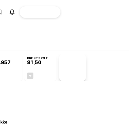
ÜYE
CANLI BORSA
Girişi
Komisyonu’nda kabul edildi
BRENTSPOT
.957
81,50
PİYASA
VERİLERİ
+0,91%
-1,55%
+0,00
-1,28
ekke