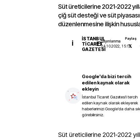
Süt üreticilerine 2021-2022 yı
çiğ süt desteği ve süt piyasası
düzenlenmesine ilişkin hususlar
İSTANBUL
Paylaş
Yayınlanma
İ
TICARET
24.10.2022, 15:17
GAZETESI
Google'da bizi tercih
edilen kaynak olarak
ekleyin
İstanbul Ticaret Gazetesi
'i tercih
edilen kaynak olarak ekleyerek
haberlerimizi Google'da daha sı
görebilirsiniz.
Süt üreticilerine 2021-2022 yıllarında sağlanacak