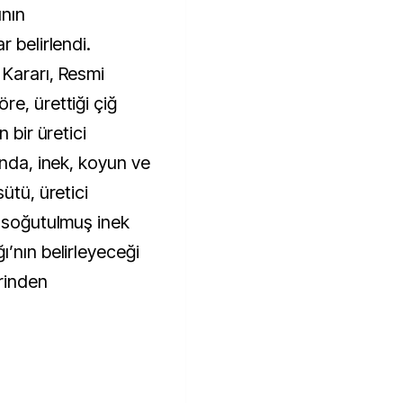
ının
 belirlendi.
Kararı, Resmi
e, ürettiği çiğ
 bir üretici
anda, inek, koyun ve
ütü, üretici
n soğutulmuş inek
’nın belirleyeceği
erinden