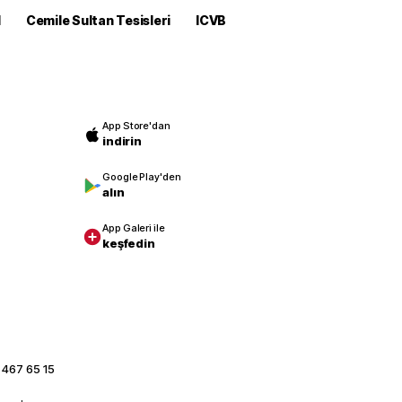
M
Cemile Sultan Tesisleri
ICVB
App Store'dan
indirin
Google Play'den
alın
App Galeri ile
keşfedin
 467 65 15