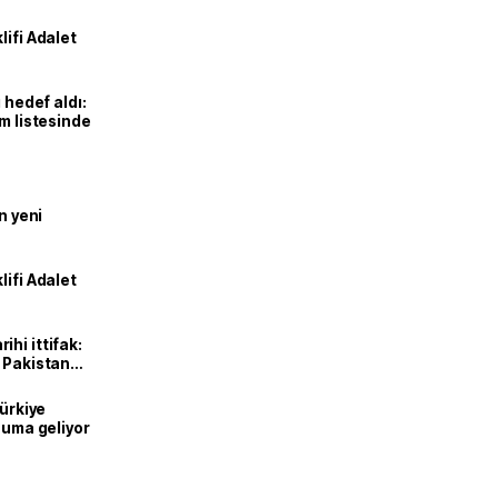
lifi Adalet
 hedef aldı:
ım listesinde
n yeni
lifi Adalet
hi ittifak:
e Pakistan
dı
Türkiye
onuma geliyor