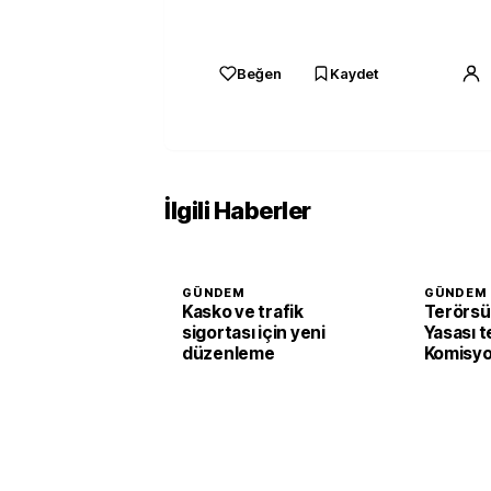
Beğen
Kaydet
İlgili Haberler
GÜNDEM
GÜNDEM
Kasko ve trafik
Terörsü
sigortası için yeni
Yasası t
düzenleme
Komisyo
edildi