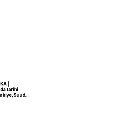
KA |
a tarihi
Türkiye, Suudi
n ve Pakistan
nlaşması'nı