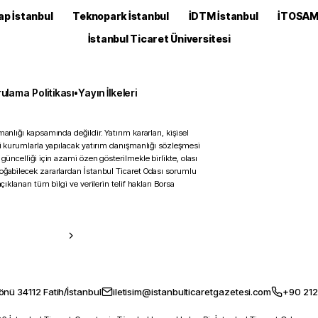
ap İstanbul
Teknopark İstanbul
İDTM İstanbul
İTOSA
İstanbul Ticaret Üniversitesi
ulama Politikası
•
Yayın İlkeleri
anlığı kapsamında değildir. Yatırım kararları, kişisel
ili kurumlarla yapılacak yatırım danışmanlığı sözleşmesi
 güncelliği için azami özen gösterilmekle birlikte, olası
doğabilecek zararlardan İstanbul Ticaret Odası sorumlu
çıklanan tüm bilgi ve verilerin telif hakları Borsa
önü 34112 Fatih/İstanbul
iletisim@istanbulticaretgazetesi.com
+90 212