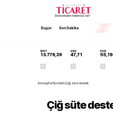
Ekonomiden haberiniz var!
Bugün
Son Dakika
Finans
EKST
SON DAKİKA
Terörsüz Türkiye Yasası teklifi 
BIST
USD
EUR
13.779,39
47,71
55,19
-0,14%
+0,18%
-19,42
0,09
Anasayfa
/
Gündem
/
Çiğ süte destek
Çiğ süte dest