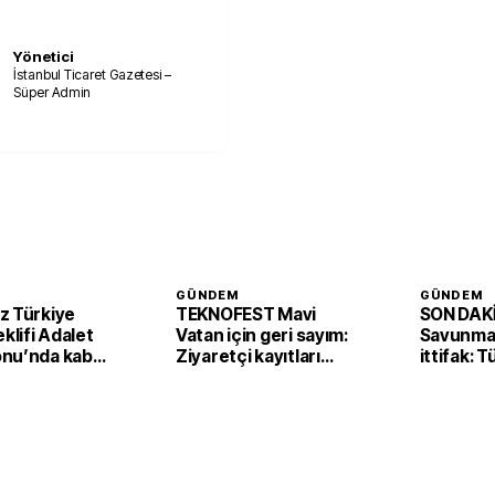
Yönetici
İstanbul Ticaret Gazetesi –
Süper Admin
GÜNDEM
GÜNDEM
z Türkiye
TEKNOFEST Mavi
SON DAKİ
eklifi Adalet
Vatan için geri sayım:
Savunmad
nu’nda kabul
Ziyaretçi kayıtları
ittifak: 
başladı
Arabista
'Mekke A
imzaladı