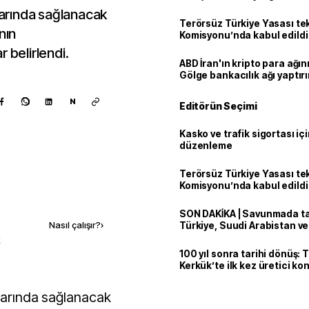
llarında sağlanacak
Terörsüz Türkiye Yasası tek
nın
Komisyonu’nda kabul edildi
 belirlendi.
ABD İran'ın kripto para ağını
Gölge bankacılık ağı yaptır
N
Editörün Seçimi
Kasko ve trafik sigortası içi
düzenleme
Terörsüz Türkiye Yasası tek
Komisyonu’nda kabul edildi
Kaynak ekle
SON DAKİKA | Savunmada tari
Nasıl çalışır?
›
Türkiye, Suudi Arabistan v
'Mekke Anlaşması'nı imzala
k
100 yıl sonra tarihi dönüş: 
Kerkük’te ilk kez üretici k