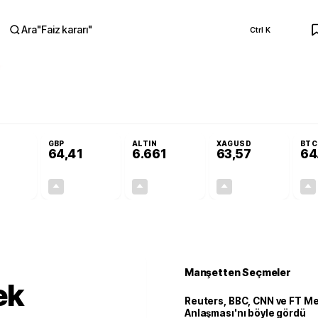
Ara
"
Faiz kararı
"
Ctrl K
RA
Adalet Komisyonu’nda kabul edildi
Terörsüz Türkiye Yasası teklifi Adalet 
GBP
ALTIN
XAGUSD
BTC
64,41
6.661
63,57
64
+0,32%
+0,38%
+2,59%
+3,37%
0,18
0,24
167,96
2,07
Manşetten Seçmeler
ek
Reuters, BBC, CNN ve FT M
Anlaşması'nı böyle gördü