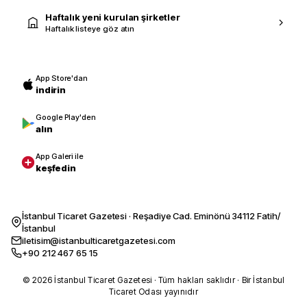
Haftalık yeni kurulan şirketler
Haftalık listeye göz atın
App Store'dan
indirin
Google Play'den
alın
App Galeri ile
keşfedin
İstanbul Ticaret Gazetesi · Reşadiye Cad. Eminönü 34112 Fatih/
İstanbul
iletisim@istanbulticaretgazetesi.com
+90 212 467 65 15
© 2026 İstanbul Ticaret Gazetesi · Tüm hakları saklıdır · Bir İstanbul
Ticaret Odası yayınıdır