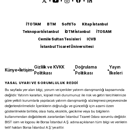
•
•
•
•
İTOTAM
BTM
SoftITo
Kitap İstanbul
Teknopark İstanbul
İDTM İstanbul
İTOSAM
Cemile Sultan Tesisleri
ICVB
İstanbul Ticaret Üniversitesi
Gizlilik ve KVKK
Doğrulama
Yayın
Künye
•
İletişim
•
•
•
Politikası
Politikası
İlkeleri
YASAL UYARI VE SORUMLULUK REDDİ
Bu sayfada yer alan bilgi, yorum ve içerikler yatırım danışmanlığı kapsamında
değildir. Yatırım kararları, kişisel mali durumunuz ile risk ve getiri tercihlerinize
göre yetkili kurumlarla yapılacak yatırım danışmanlığı sözleşmesi çerçevesinde
değerlendirilmelidir. İçeriklerin doğruluğu ve güncelliği için azami özen
gösterilmekle birlikte, olası hata, eksiklik, gecikme veya bu bilgilerin
kullanımından doğabilecek zararlardan İstanbul Ticaret Odası sorumlu değildir.
BIST isim ve logosu ile Borsa İstanbul A.Ş. adına açıklanan tüm bilgi ve verilerin
telif hakları Borsa İstanbul A.Ş.’ye aittir.