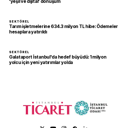
'yeşil ve dijital' dönüşüm
SEKTÖREL
Tarım işletmelerine 634.3 milyon TL hibe: Ödemeler
hesaplara yatırıldı
SEKTÖREL
Galataport İstanbul'da hedef büyüdü: 1 milyon
yolcu için yeni yatırımlar yolda