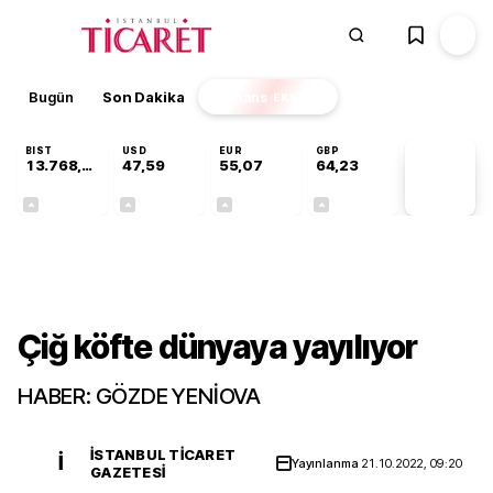
Bugün
Son Dakika
Finans
EKSTRA
BIST
USD
EUR
GBP
13.768,80
47,59
55,07
64,23
PİYASA
VERİLERİ
+0,48%
+0,06%
+0,11%
+0,21%
Sektörel
Çiğ köfte dünyaya yayılıyor
HABER: GÖZDE YENİOVA
İSTANBUL TICARET
İ
Yayınlanma
21.10.2022, 09:20
GAZETESI