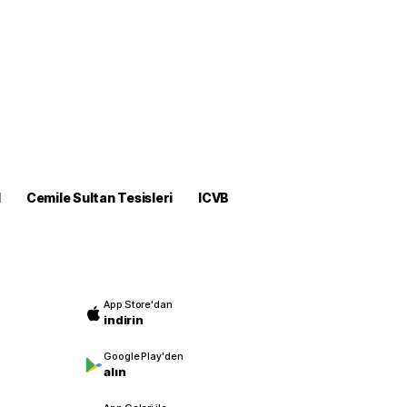
M
Cemile Sultan Tesisleri
ICVB
App Store'dan
indirin
Google Play'den
alın