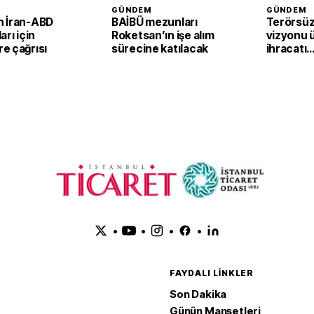
GÜNDEM
GÜNDEM
 İran-ABD
BAİBÜ mezunları
Terörsüz
arı için
Roketsan’ın işe alım
vizyonu 
e çağrısı
sürecine katılacak
ihracatı
güçlendi
•
•
•
•
FAYDALI LINKLER
Son Dakika
Günün Manşetleri