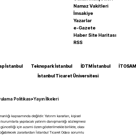
Namaz Vakitleri
İmsakiye
Yazarlar
e-Gazete
Haber Site Haritası
RSS
ap İstanbul
Teknopark İstanbul
İDTM İstanbul
İTOSA
İstanbul Ticaret Üniversitesi
ulama Politikası
•
Yayın İlkeleri
anlığı kapsamında değildir. Yatırım kararları, kişisel
ili kurumlarla yapılacak yatırım danışmanlığı sözleşmesi
 güncelliği için azami özen gösterilmekle birlikte, olası
doğabilecek zararlardan İstanbul Ticaret Odası sorumlu