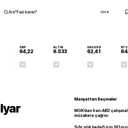
Ara
"
Faiz kararı
"
Ctrl K
RA
GBP
ALTIN
XAGUSD
BTC
64,22
6.533
62,41
64
-0,02%
+0,08%
+0,62%
+1,48%
-0,01
0,05
40,52
0,91
Manşetten Seçmeler
lyar
MGK’dan İran-ABD çatışmala
müzakere çağrısı
Sıfır atık hedefi için 161 pr