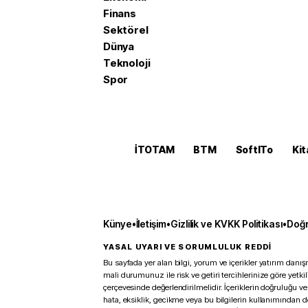
Finans
Sektörel
Dünya
Teknoloji
Spor
İTOTAM
BTM
SoftITo
Kit
Künye
•
İletişim
•
Gizlilik ve KVKK Politikası
•
Doğr
YASAL UYARI VE SORUMLULUK REDDİ
Bu sayfada yer alan bilgi, yorum ve içerikler yatırım danışm
mali durumunuz ile risk ve getiri tercihlerinize göre yetk
çerçevesinde değerlendirilmelidir. İçeriklerin doğruluğu ve
hata, eksiklik, gecikme veya bu bilgilerin kullanımından 