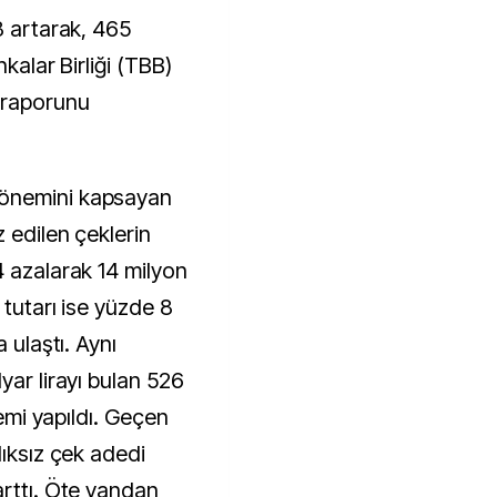
8 artarak, 465
nkalar Birliği (TBB)
 raporunu
dönemini kapsayan
z edilen çeklerin
4 azalarak 14 milyon
 tutarı ise yüzde 8
 ulaştı. Aynı
yar lirayı bulan 526
lemi yapıldı. Geçen
lıksız çek adedi
arttı. Öte yandan