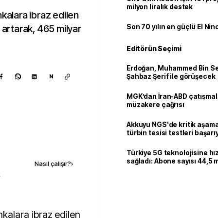
milyon liralık destek
alara ibraz edilen
 artarak, 465 milyar
Son 70 yılın en güçlü El Nin
Editörün Seçimi
Erdoğan, Muhammed Bin Se
Şahbaz Şerif ile görüşecek
N
MGK’dan İran-ABD çatışmala
müzakere çağrısı
Akkuyu NGS'de kritik aşama:
türbin tesisi testleri başarı
tamamlandı
Kaynak ekle
Türkiye 5G teknolojisine hı
sağladı: Abone sayısı 44,5 
Nasıl çalışır?
›
ulaştı
k