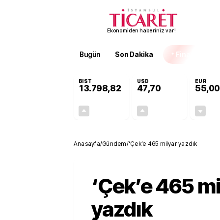
Ekonomiden haberiniz var!
Bugün
Son Dakika
Finans
EKST
BIST
USD
EUR
13.798,82
47,70
55,00
+0,70%
+0,16%
95,68
0,08
Anasayfa
/
Gündem
/
‘Çek’e 465 milyar yazdık
‘Çek’e 465 mi
yazdık