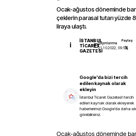
Ocak-ağustos döneminde bank
çeklerin parasal tutarı yüzde 8
liraya ulaştı.
İSTANBUL
Paylaş
Yayınlanma
İ
TICARET
21.10.2022, 09:50
GAZETESI
Google'da bizi tercih
edilen kaynak olarak
ekleyin
İstanbul Ticaret Gazetesi
'i tercih
edilen kaynak olarak ekleyerek
haberlerimizi Google'da daha sı
görebilirsiniz.
Ocak-ağustos döneminde bankalara ibraz edilen