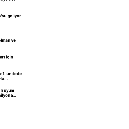
o’su geliyor
lman ve
rı için
 1. ünitede
yla
zlı uyum
milyona