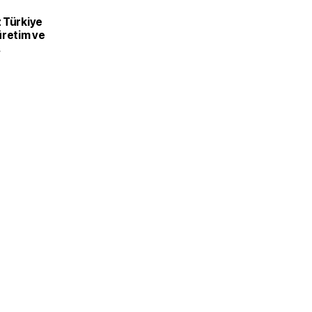
 Türkiye
üretim ve
recek