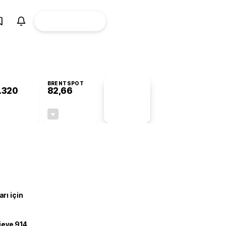
ÜYE
CANLI BORSA
Girişi
BRENTSPOT
.320
82,66
PİYASA
VERİLERİ
-0,42%
-0,14%
+0,00
-0,12
rı için
ojeye 914