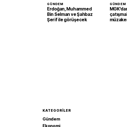
GÜNDEM
GÜNDEM
Erdoğan, Muhammed
MGK’dan
Bin Selman ve Şahbaz
çatışmal
Şerif ile görüşecek
müzaker
KATEGORILER
Gündem
Ekonomi