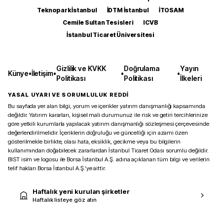
Teknopark İstanbul
İDTM İstanbul
İTOSAM
Cemile Sultan Tesisleri
ICVB
İstanbul Ticaret Üniversitesi
Gizlilik ve KVKK
Doğrulama
Yayın
Künye
•
İletişim
•
•
•
Politikası
Politikası
İlkeleri
YASAL UYARI VE SORUMLULUK REDDİ
Bu sayfada yer alan bilgi, yorum ve içerikler yatırım danışmanlığı kapsamında
değildir. Yatırım kararları, kişisel mali durumunuz ile risk ve getiri tercihlerinize
göre yetkili kurumlarla yapılacak yatırım danışmanlığı sözleşmesi çerçevesinde
değerlendirilmelidir. İçeriklerin doğruluğu ve güncelliği için azami özen
gösterilmekle birlikte, olası hata, eksiklik, gecikme veya bu bilgilerin
kullanımından doğabilecek zararlardan İstanbul Ticaret Odası sorumlu değildir.
BIST isim ve logosu ile Borsa İstanbul A.Ş. adına açıklanan tüm bilgi ve verilerin
telif hakları Borsa İstanbul A.Ş.’ye aittir.
Haftalık yeni kurulan şirketler
Haftalık listeye göz atın