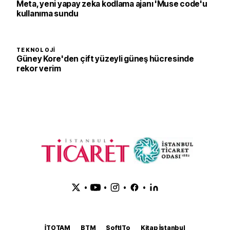
Meta, yeni yapay zeka kodlama ajanı 'Muse code'u
kullanıma sundu
TEKNOLOJI
Güney Kore'den çift yüzeyli güneş hücresinde
rekor verim
•
•
•
•
İTOTAM
BTM
SoftITo
Kitap İstanbul