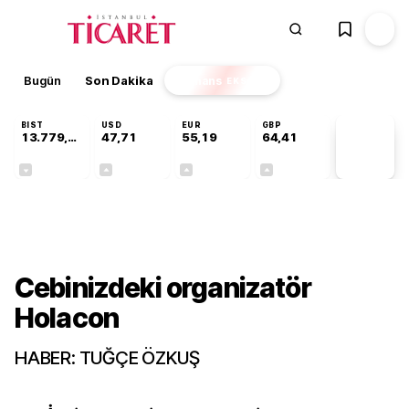
Bugün
Son Dakika
Finans
EKSTRA
BIST
USD
EUR
GBP
13.779,39
47,71
55,19
64,41
PİYASA
VERİLERİ
-0,14%
+0,18%
+0,32%
+0,38%
Teknoloji
Cebinizdeki organizatör
Holacon
HABER: TUĞÇE ÖZKUŞ