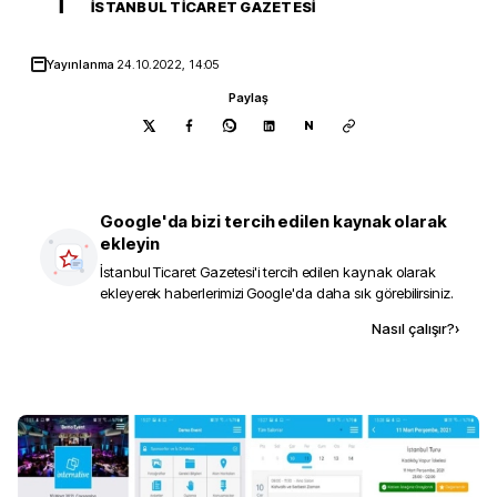
İ
İSTANBUL TICARET GAZETESI
Yayınlanma
24.10.2022, 14:05
Paylaş
N
Google'da bizi tercih edilen kaynak olarak
ekleyin
İstanbul Ticaret Gazetesi
'i tercih edilen kaynak olarak
ekleyerek haberlerimizi Google'da daha sık görebilirsiniz.
Kaynak ekle
Nasıl çalışır?
›