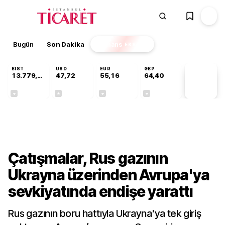
Bugün
Son Dakika
Finans
EKSTRA
BIST
USD
EUR
GBP
13.779,39
47,72
55,16
64,40
PİYASA
VERİLERİ
-0,14%
+0,01%
-0,05%
-0,03%
Galeri
Çatışmalar, Rus gazının
Ukrayna üzerinden Avrupa'ya
sevkiyatında endişe yarattı
Rus gazının boru hattıyla Ukrayna'ya tek giriş