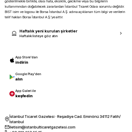
gösterilmekle birlikte, olası hata, eksiklik, gecikme veya bu bilgilerin
kullanımından doğabilecek zararlardan İstanbul Ticaret Odası sorumlu değildir.
BIST isim ve logosu ile Borsa İstanbul A.Ş. adına açıklanan tüm bilgi ve verilerin
telif hakları Borsa İstanbul A.Ş.’ye aittir.
Haftalık yeni kurulan şirketler
Haftalık listeye göz atın
App Store'dan
indirin
Google Play'den
alın
App Galeri ile
keşfedin
İstanbul Ticaret Gazetesi · Reşadiye Cad. Eminönü 34112 Fatih/
İstanbul
iletisim@istanbulticaretgazetesi.com