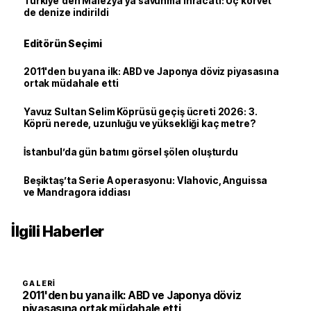
Türkiye'den Malezya'ya savunma ihracatı: Üç korvet
de denize indirildi
Editörün Seçimi
2011'den bu yana ilk: ABD ve Japonya döviz piyasasına
ortak müdahale etti
Yavuz Sultan Selim Köprüsü geçiş ücreti 2026: 3.
Köprü nerede, uzunluğu ve yüksekliği kaç metre?
İstanbul’da gün batımı görsel şölen oluşturdu
Beşiktaş’ta Serie A operasyonu: Vlahovic, Anguissa
ve Mandragora iddiası
İlgili Haberler
GALERI
2011'den bu yana ilk: ABD ve Japonya döviz
piyasasına ortak müdahale etti