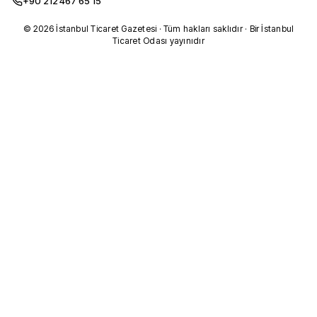
+90 212 467 65 15
© 2026 İstanbul Ticaret Gazetesi · Tüm hakları saklıdır · Bir İstanbul
Ticaret Odası yayınıdır