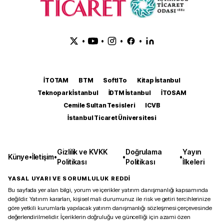
•
•
•
•
İTOTAM
BTM
SoftITo
Kitap İstanbul
Teknopark İstanbul
İDTM İstanbul
İTOSAM
Cemile Sultan Tesisleri
ICVB
İstanbul Ticaret Üniversitesi
Gizlilik ve KVKK
Doğrulama
Yayın
Künye
•
İletişim
•
•
•
Politikası
Politikası
İlkeleri
YASAL UYARI VE SORUMLULUK REDDİ
Bu sayfada yer alan bilgi, yorum ve içerikler yatırım danışmanlığı kapsamında
değildir. Yatırım kararları, kişisel mali durumunuz ile risk ve getiri tercihlerinize
göre yetkili kurumlarla yapılacak yatırım danışmanlığı sözleşmesi çerçevesinde
değerlendirilmelidir. İçeriklerin doğruluğu ve güncelliği için azami özen