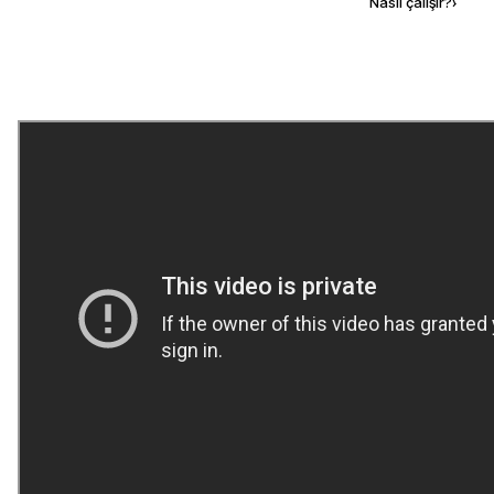
Kaynak ekle
Nasıl çalışır?
›