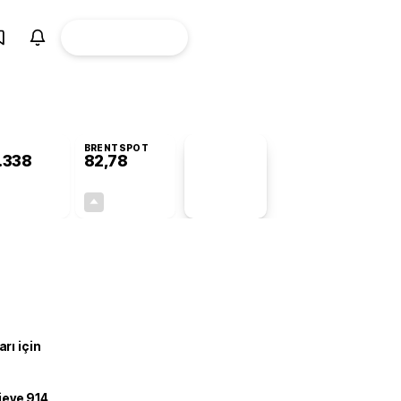
ÜYE
CANLI BORSA
Girişi
BRENTSPOT
.338
82,78
PİYASA
VERİLERİ
-0,55%
+4,90%
+0,00
3,87
rı için
ojeye 914