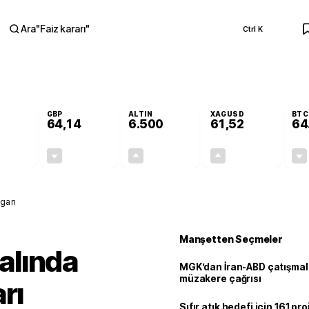
Ara
"
Faiz kararı
"
Ctrl K
RA
GBP
ALTIN
XAGUSD
BTC
64,14
6.500
61,52
64
-0,13%
-0,05%
+0,12%
+0,03%
-0,07
-0,03
7,71
0,02
garı
Manşetten Seçmeler
alında
MGK’dan İran-ABD çatışmala
müzakere çağrısı
rı
Sıfır atık hedefi için 161 pr