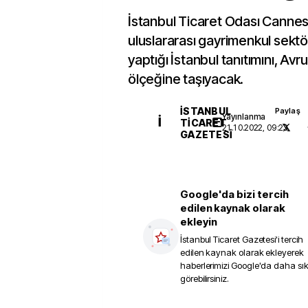
İstanbul Ticaret Odası Canne
uluslararası gayrimenkul sekt
yaptığı İstanbul tanıtımını, Av
ölçeğine taşıyacak.
İSTANBUL
Paylaş
Yayınlanma
İ
TICARET
21.10.2022, 09:23
GAZETESI
Google'da bizi tercih
edilen kaynak olarak
ekleyin
İstanbul Ticaret Gazetesi
'i tercih
edilen kaynak olarak ekleyerek
haberlerimizi Google'da daha sı
görebilirsiniz.