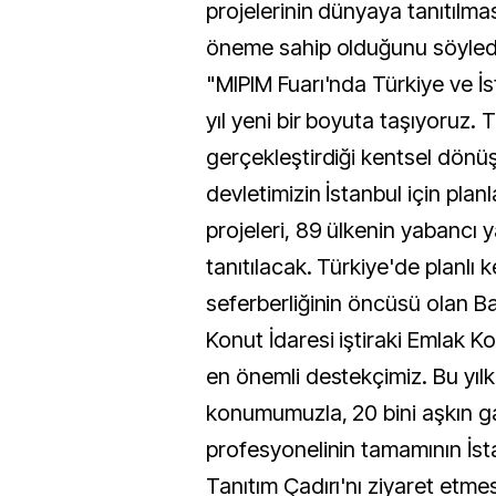
projelerinin dünyaya tanıtılmas
öneme sahip olduğunu söyledi
"MIPIM Fuarı'nda Türkiye ve İs
yıl yeni bir boyuta taşıyoruz. T
gerçekleştirdiği kentsel
dönüş
devletimizin İstanbul için plan
projeleri, 89 ülkenin yabancı y
tanıtılacak. Türkiye'de planlı
seferberliğinin öncüsü olan B
Konut İdaresi iştiraki Emlak 
en önemli destekçimiz. Bu yılk
konumumuzla, 20 bini aşkın g
profesyonelinin tamamının İs
Tanıtım Çadırı'nı ziyaret etmes