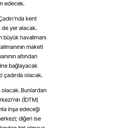
am edecek.
Çadırı'nda kent
 de yer alacak.
 büyük havalimanı
alimanının maketi
banının altından
irine bağlayacak
ti çadırda olacak.
a olacak. Bunlardan
rkezi'nin (İDTM)
ımla inşa edeceği
rkezi; diğeri ise