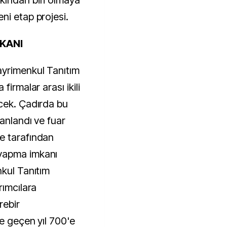
kından biri olmaya
ni etap projesi.
MKANI
yrimenkul Tanıtım
firmalar arası ikili
cek. Çadırda bu
lanlandı ve fuar
e tarafından
yapma imkanı
nkul Tanıtım
rımcılara
rebir
'e geçen yıl 700'e