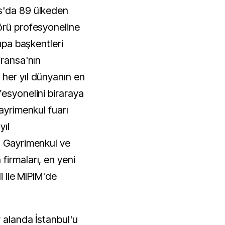
örü profesyoneline
rupa başkentleri
Fransa'nın
her yıl dünyanın en
fesyonelini biraraya
gayrimenkul fuarı
yıl
. Gayrimenkul ve
firmaları, en yeni
li ile MIPIM'de
 alanda İstanbul'u