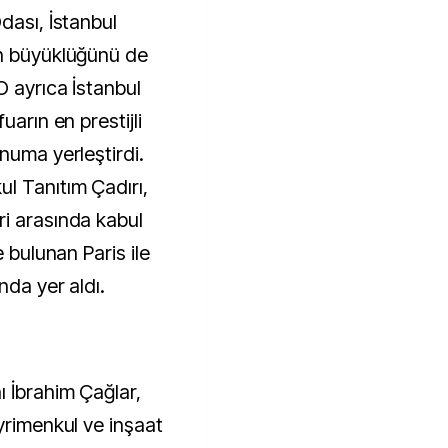
dası, İstanbul
ın büyüklüğünü de
O ayrıca İstanbul
uarın en prestijli
numa yerleştirdi.
l Tanıtım Çadırı,
i arasında kabul
e bulunan Paris ile
nda yer aldı.
ı İbrahim Çağlar,
yrimenkul ve inşaat