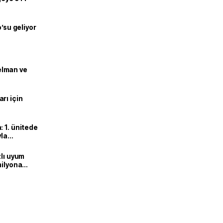
o’su geliyor
lman ve
rı için
 1. ünitede
yla
zlı uyum
milyona