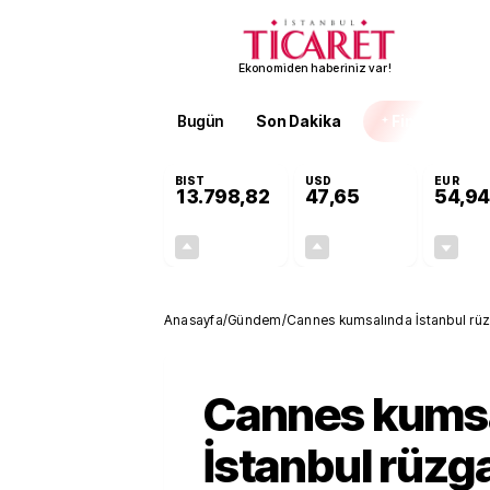
Ekonomiden haberiniz var!
Bugün
Son Dakika
Finans
EKST
BIST
USD
EUR
13.798,82
47,65
54,94
+0,70%
+0,05%
95,68
0,02
Anasayfa
/
Gündem
/
Cannes kumsalında İstanbul rüz
Cannes kums
İstanbul rüzga