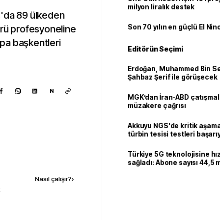
milyon liralık destek
s'da 89 ülkeden
örü profesyoneline
Son 70 yılın en güçlü El Nin
rupa başkentleri
Editörün Seçimi
Erdoğan, Muhammed Bin Se
Şahbaz Şerif ile görüşecek
N
MGK’dan İran-ABD çatışmala
müzakere çağrısı
Akkuyu NGS'de kritik aşama:
türbin tesisi testleri başarı
tamamlandı
Türkiye 5G teknolojisine hı
Kaynak ekle
sağladı: Abone sayısı 44,5 
ulaştı
Nasıl çalışır?
›
k