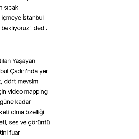
n sıcak
 içmeye İstanbul
 bekliyoruz" dedi.
ıtılan Yaşayan
nbul Çadırı’nda yer
t, dört mevsim
için video mapping
ugüne kadar
eti olma özelliği
ti, ses ve görüntü
ini fuar