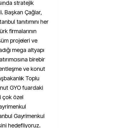
ında stratejik
. Başkan Çağlar,
tanbul tanıtımını her
ürk firmalarının
üm projeleri ve
ladığı mega altyapı
atırımcısına birebir
 kentleşme ve konut
aşbakanlık Toplu
Konut GYO fuardaki
i çok özel
ayrimenkul
tanbul Gayrimenkul
ini hedefliyoruz.