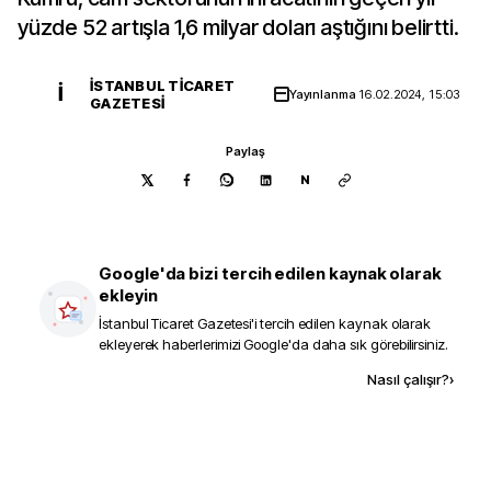
yüzde 52 artışla 1,6 milyar doları aştığını belirtti.
İSTANBUL TICARET
İ
Yayınlanma
16.02.2024, 15:03
GAZETESI
Paylaş
N
Google'da bizi tercih edilen kaynak olarak
ekleyin
İstanbul Ticaret Gazetesi
'i tercih edilen kaynak olarak
ekleyerek haberlerimizi Google'da daha sık görebilirsiniz.
Kaynak ekle
Nasıl çalışır?
›