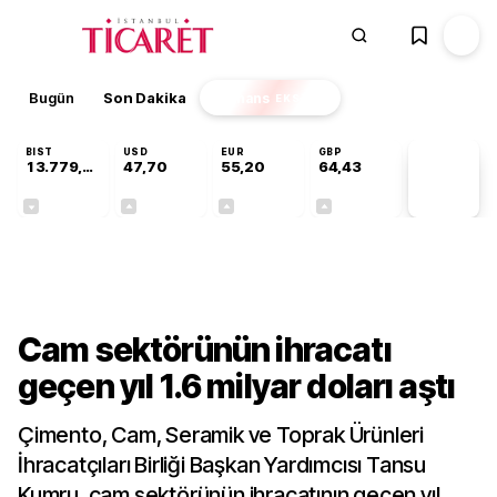
Bugün
Son Dakika
Finans
EKSTRA
BIST
USD
EUR
GBP
13.779,39
47,70
55,20
64,43
PİYASA
VERİLERİ
-0,14%
+0,15%
+0,34%
+0,40%
Sektörel
Cam sektörünün ihracatı
geçen yıl 1.6 milyar doları aştı
Çimento, Cam, Seramik ve Toprak Ürünleri
İhracatçıları Birliği Başkan Yardımcısı Tansu
Kumru, cam sektörünün ihracatının geçen yıl