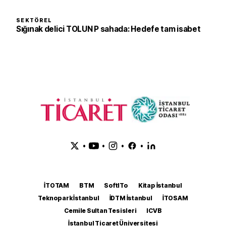
SEKTÖREL
Sığınak delici TOLUN P sahada: Hedefe tam isabet
•
•
•
•
İTOTAM
BTM
SoftITo
Kitap İstanbul
Teknopark İstanbul
İDTM İstanbul
İTOSAM
Cemile Sultan Tesisleri
ICVB
İstanbul Ticaret Üniversitesi