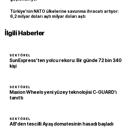
Türkiye'nin NATO ülkelerine savunma ihracatı artıyor:
6,2 milyar doları aştı milyar doları aştı
İlgili Haberler
SEKTÖREL
SunExpress’ten yolcu rekoru: Bir günde 72 bin 340
kişi
SEKTÖREL
Maxion Wheels yeni yüzey teknolojisi C-GUARD’ı
tanıttı
SEKTÖREL
AB'den tescilli Ayaş domatesinin hasadı başladı