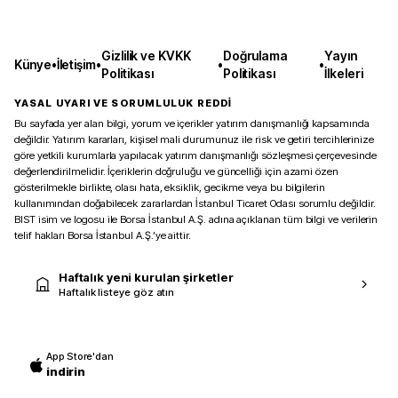
Gizlilik ve KVKK
Doğrulama
Yayın
Künye
•
İletişim
•
•
•
Politikası
Politikası
İlkeleri
YASAL UYARI VE SORUMLULUK REDDİ
Bu sayfada yer alan bilgi, yorum ve içerikler yatırım danışmanlığı kapsamında
değildir. Yatırım kararları, kişisel mali durumunuz ile risk ve getiri tercihlerinize
göre yetkili kurumlarla yapılacak yatırım danışmanlığı sözleşmesi çerçevesinde
değerlendirilmelidir. İçeriklerin doğruluğu ve güncelliği için azami özen
gösterilmekle birlikte, olası hata, eksiklik, gecikme veya bu bilgilerin
kullanımından doğabilecek zararlardan İstanbul Ticaret Odası sorumlu değildir.
BIST isim ve logosu ile Borsa İstanbul A.Ş. adına açıklanan tüm bilgi ve verilerin
telif hakları Borsa İstanbul A.Ş.’ye aittir.
Haftalık yeni kurulan şirketler
Haftalık listeye göz atın
App Store'dan
indirin