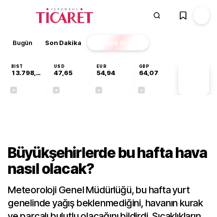
Bugün
Son Dakika
Finans
EKSTRA
BIST
USD
EUR
GBP
13.798,82
47,65
54,94
64,07
PİYASA
VERİLERİ
+0,70%
+0,04%
-0,13%
-0,16%
Gündem
Büyükşehirlerde bu hafta hava
nasıl olacak?
Meteoroloji Genel Müdürlüğü, bu hafta yurt
genelinde yağış beklenmediğini, havanın kurak
ve parçalı bulutlu olacağını bildirdi. Sıcaklıkların