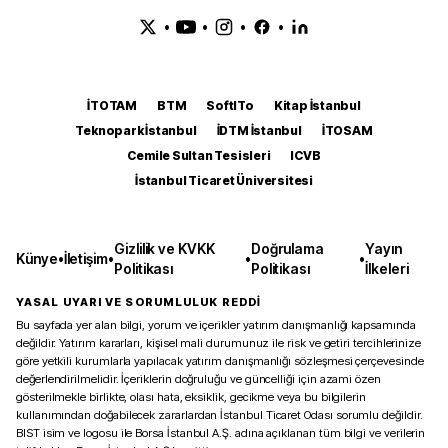
•
•
•
•
İTOTAM
BTM
SoftITo
Kitap İstanbul
Teknopark İstanbul
İDTM İstanbul
İTOSAM
Cemile Sultan Tesisleri
ICVB
İstanbul Ticaret Üniversitesi
Gizlilik ve KVKK
Doğrulama
Yayın
Künye
•
İletişim
•
•
•
Politikası
Politikası
İlkeleri
YASAL UYARI VE SORUMLULUK REDDİ
Bu sayfada yer alan bilgi, yorum ve içerikler yatırım danışmanlığı kapsamında
değildir. Yatırım kararları, kişisel mali durumunuz ile risk ve getiri tercihlerinize
göre yetkili kurumlarla yapılacak yatırım danışmanlığı sözleşmesi çerçevesinde
değerlendirilmelidir. İçeriklerin doğruluğu ve güncelliği için azami özen
gösterilmekle birlikte, olası hata, eksiklik, gecikme veya bu bilgilerin
kullanımından doğabilecek zararlardan İstanbul Ticaret Odası sorumlu değildir.
BIST isim ve logosu ile Borsa İstanbul A.Ş. adına açıklanan tüm bilgi ve verilerin