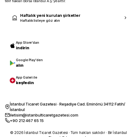
telif hakları Borsa İstanbul A.Ş.’ye aittir.
Haftalık yeni kurulan şirketler
Haftalık listeye göz atın
App Store'dan
indirin
Google Play'den
alın
App Galeri ile
keşfedin
İstanbul Ticaret Gazetesi · Reşadiye Cad. Eminönü 34112 Fatih/
İstanbul
iletisim@istanbulticaretgazetesi.com
+90 212 467 65 15
© 2026 İstanbul Ticaret Gazetesi · Tüm hakları saklıdır · Bir İstanbul