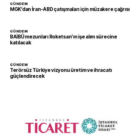
GÜNDEM
MGK’dan İran-ABD çatışmaları için müzakere çağrısı
GÜNDEM
BAİBÜ mezunları Roketsan’ın işe alım sürecine
katılacak
GÜNDEM
Terörsüz Türkiye vizyonu üretim ve ihracatı
güçlendirecek