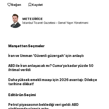
Beğen
Kaydet
METE DİRİCE
İstanbul Ticaret Gazetesi – Genel Yayın Yönetmeni
Manşetten Seçmeler
İran ve Umman 'Güvenli güzergah' için anlaştı
ABD ile İran anlaşacak mı? Cuma’ya kadar yüzde 50
ihtimal verildi
Daha yüksek emekli maaşı için 2026 avantajı: Dilekçe
tarihine dikkat!
Editörün Seçimi
Petrol piyasasının beklediği veri geldi: ABD
stoklarında sürpriz artış