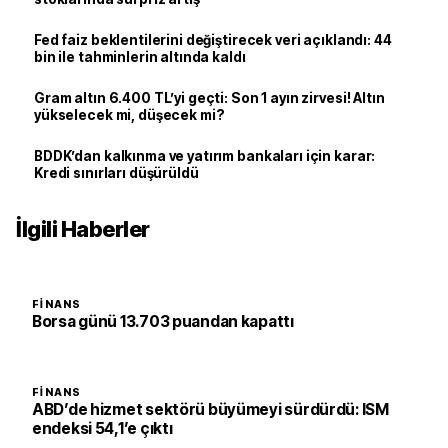
Fed faiz beklentilerini değiştirecek veri açıklandı: 44
bin ile tahminlerin altında kaldı
Gram altın 6.400 TL’yi geçti: Son 1 ayın zirvesi! Altın
yükselecek mi, düşecek mi?
BDDK’dan kalkınma ve yatırım bankaları için karar:
Kredi sınırları düşürüldü
İlgili Haberler
FINANS
Borsa günü 13.703 puandan kapattı
FINANS
ABD’de hizmet sektörü büyümeyi sürdürdü: ISM
endeksi 54,1’e çıktı