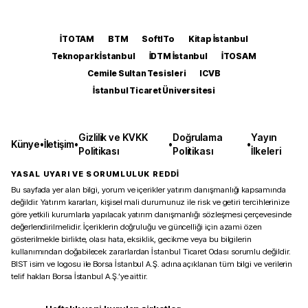
İTOTAM
BTM
SoftITo
Kitap İstanbul
Teknopark İstanbul
İDTM İstanbul
İTOSAM
Cemile Sultan Tesisleri
ICVB
İstanbul Ticaret Üniversitesi
Gizlilik ve KVKK
Doğrulama
Yayın
Künye
•
İletişim
•
•
•
Politikası
Politikası
İlkeleri
YASAL UYARI VE SORUMLULUK REDDİ
Bu sayfada yer alan bilgi, yorum ve içerikler yatırım danışmanlığı kapsamında
değildir. Yatırım kararları, kişisel mali durumunuz ile risk ve getiri tercihlerinize
göre yetkili kurumlarla yapılacak yatırım danışmanlığı sözleşmesi çerçevesinde
değerlendirilmelidir. İçeriklerin doğruluğu ve güncelliği için azami özen
gösterilmekle birlikte, olası hata, eksiklik, gecikme veya bu bilgilerin
kullanımından doğabilecek zararlardan İstanbul Ticaret Odası sorumlu değildir.
BIST isim ve logosu ile Borsa İstanbul A.Ş. adına açıklanan tüm bilgi ve verilerin
telif hakları Borsa İstanbul A.Ş.’ye aittir.