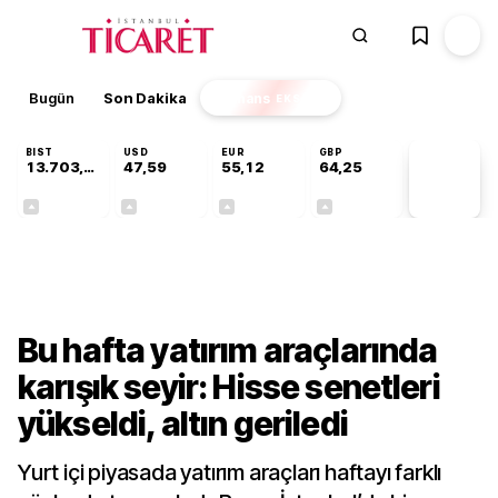
Bugün
Son Dakika
Finans
EKSTRA
BIST
USD
EUR
GBP
13.703,13
47,59
55,12
64,25
PİYASA
VERİLERİ
+0,11%
+0,05%
+0,20%
+0,24%
Finans
Bu hafta yatırım araçlarında
karışık seyir: Hisse senetleri
yükseldi, altın geriledi
Yurt içi piyasada yatırım araçları haftayı farklı