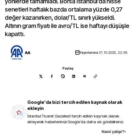
yönlerde tamamladı. Borsa İstanbul’da hisse
senetleri haftalık bazda ortalama yüzde 0,27
değer kazanırken, dolar/TL sınırlı yükseldi.
Altının gram fiyatı ile avro/TL ise haftayı düşüşle
kapattı.
AA
Yayınlanma
31.10.2025, 22:38
Paylaş
N
Google'da bizi tercih edilen kaynak olarak
ekleyin
İstanbul Ticaret Gazetesi
'i tercih edilen kaynak olarak
ekleyerek haberlerimizi Google'da daha sık görebilirsiniz.
Kaynak ekle
Nasıl çalışır?
›