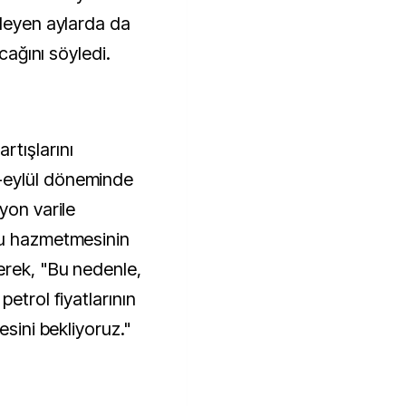
rleyen aylarda da
acağını söyledi.
tışlarını
-eylül döneminde
yon varile
nu hazmetmesinin
erek, "Bu nedenle,
etrol fiyatlarının
esini bekliyoruz."