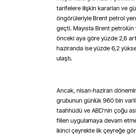
tarifelere ilişkin kararları ve 
öngörüleriyle Brent petrol ye
geçti. Mayısta Brent petrolün va
önceki aya göre yüzde 2,6 ar
haziranda ise yüzde 6,2 yüks
ulaştı.
Ancak, nisan-haziran dönem
grubunun günlük 960 bin varil 
taahhüdü ve ABD'nin çoğu askı
fiilen uygulamaya devam etme
ikinci çeyrekte ilk çeyreğe g