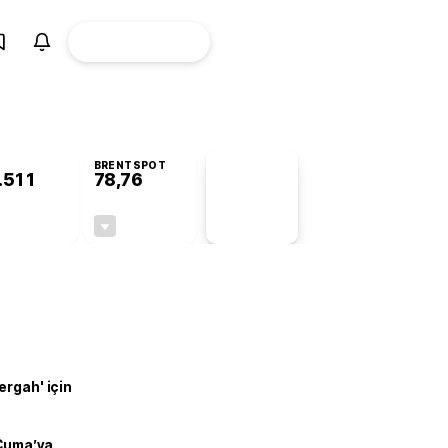
ÜYE
CANLI BORSA
Girişi
BRENTSPOT
.511
78,76
PİYASA
VERİLERİ
+0,57%
-0,19%
+0,00
-0,15
ergah' için
 Cuma’ya