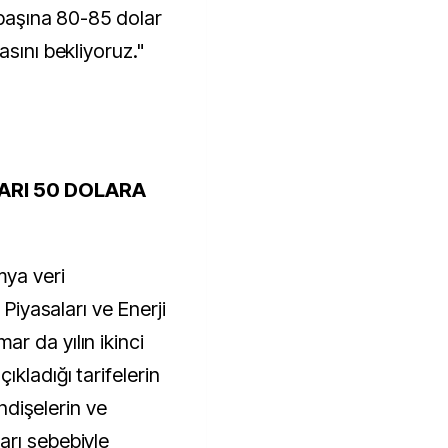
 başına 80-85 dolar
asını bekliyoruz."
LARI 50 DOLARA
ya veri
 Piyasaları ve Enerji
r da yılın ikinci
kladığı tarifelerin
endişelerin ve
arı sebebiyle