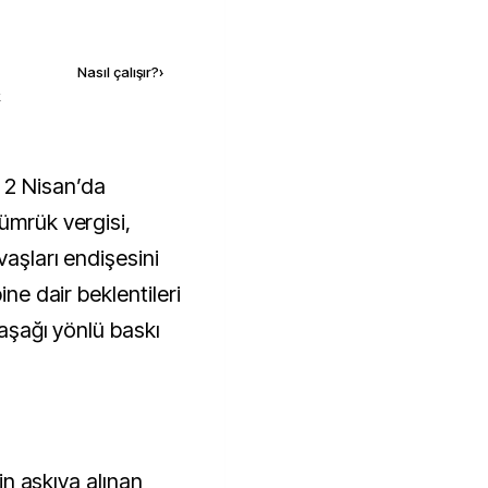
Kaynak ekle
Nasıl çalışır?
›
k
ümrük vergisi,
vaşları endişesini
ine dair beklentileri
 aşağı yönlü baskı
rin askıya alınan