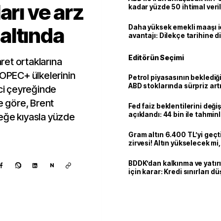
arı ve arz
kadar yüzde 50 ihtimal veril
 altında
Daha yüksek emekli maaşı 
avantajı: Dilekçe tarihine d
Editörün Seçimi
aret ortaklarına
 OPEC+ ülkelerinin
Petrol piyasasının beklediği 
ABD stoklarında sürpriz art
inci çeyreğinde
e göre, Brent
Fed faiz beklentilerini deği
açıklandı: 44 bin ile tahmin
yreğe kıyasla yüzde
kaldı
Gram altın 6.400 TL’yi geçti
zirvesi! Altın yükselecek m
mi?
BDDK’dan kalkınma ve yatır
N
için karar: Kredi sınırları d