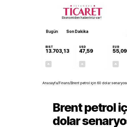
Ekonomiden haberiniz var!
Bugün
Son Dakika
Finans
EKST
BIST
USD
EUR
13.703,13
47,59
55,09
+0,11%
+0,05%
15,20
0,02
Anasayfa
/
Finans
/
Brent petrol için 60 dolar senaryosu
Brent petrol i
dolar senaryo