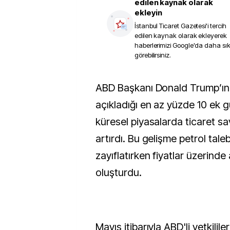
edilen kaynak olarak
ekleyin
İstanbul Ticaret Gazetesi
'i tercih
edilen kaynak olarak ekleyerek
haberlerimizi Google'da daha sı
görebilirsiniz.
ABD Başkanı Donald Trump’ın 2 Nisan’da
açıkladığı en az yüzde 10 ek g
küresel piyasalarda ticaret sa
artırdı. Bu gelişme petrol taleb
zayıflatırken fiyatlar üzerinde
oluşturdu.
Mayıs itibarıyla ABD'li yetkilile