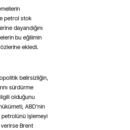
emellerin
 petrol stok
lerine dayandığını
elerin bu eğilimin
sözlerine ekledi.
litik belirsizliğin,
arını sürdürme
lgili olduğunu
 hükümeti, ABD'nin
us petrolünü işlemeyi
verirse Brent