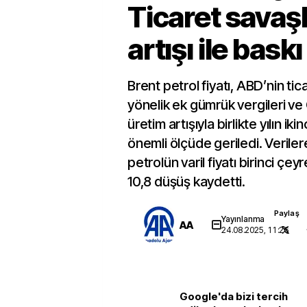
Ticaret savaşl
artışı ile baskı
Brent petrol fiyatı, ABD’nin tic
yönelik ek gümrük vergileri ve
üretim artışıyla birlikte yılın ik
önemli ölçüde geriledi. Veriler
petrolün varil fiyatı birinci çe
10,8 düşüş kaydetti.
Paylaş
Yayınlanma
AA
24.08.2025, 11:26
Google'da bizi tercih