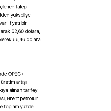
güçlenen talep
niden yükselişe
ril fiyatı bir
tarak 62,60 dolara,
elerek 66,46 dolara
inde OPEC+
üretim artışı
ya alınan tarifeyi
si, Brent petrolün
öre toplam yüzde