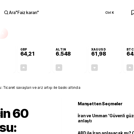
Ara
"
Faiz kararı
"
Ctrl K
RA
GBP
ALTIN
XAGUSD
BTC
64,21
6.548
61,98
64
+0,14%
+0,17%
+0,80%
-0,10%
0,08
0,11
52,24
-0,06
: Ticaret savaşları ve arz artışı ile baskı altında
Manşetten Seçmeler
çin 60
İran ve Umman 'Güvenli güz
anlaştı
su:
ABD ile İran anlaşacak mı?