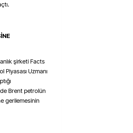
çtı.
İNE
nlık şirketi Facts
ol Piyasası Uzmanı
ptığı
de Brent petrolün
ne gerilemesinin