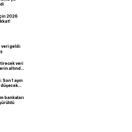
di
için 2026
ikkat!
veri geldi:
ış
ştirecek veri
lerin altında
: Son 1 ayın
i, düşecek
ım bankaları
üşürüldü