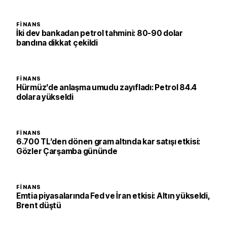
FINANS
İki dev bankadan petrol tahmini: 80-90 dolar
bandına dikkat çekildi
FINANS
Hürmüz’de anlaşma umudu zayıfladı: Petrol 84.4
dolara yükseldi
FINANS
6.700 TL’den dönen gram altında kar satışı etkisi:
Gözler Çarşamba gününde
FINANS
Emtia piyasalarında Fed ve İran etkisi: Altın yükseldi,
Brent düştü