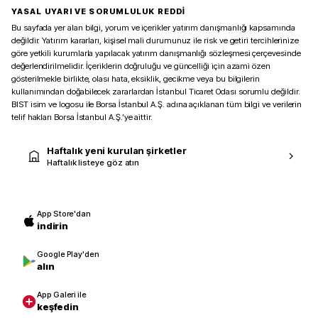
YASAL UYARI VE SORUMLULUK REDDİ
Bu sayfada yer alan bilgi, yorum ve içerikler yatırım danışmanlığı kapsamında
değildir. Yatırım kararları, kişisel mali durumunuz ile risk ve getiri tercihlerinize
göre yetkili kurumlarla yapılacak yatırım danışmanlığı sözleşmesi çerçevesinde
değerlendirilmelidir. İçeriklerin doğruluğu ve güncelliği için azami özen
gösterilmekle birlikte, olası hata, eksiklik, gecikme veya bu bilgilerin
kullanımından doğabilecek zararlardan İstanbul Ticaret Odası sorumlu değildir.
BIST isim ve logosu ile Borsa İstanbul A.Ş. adına açıklanan tüm bilgi ve verilerin
telif hakları Borsa İstanbul A.Ş.’ye aittir.
Haftalık yeni kurulan şirketler
Haftalık listeye göz atın
App Store'dan
indirin
Google Play'den
alın
App Galeri ile
keşfedin