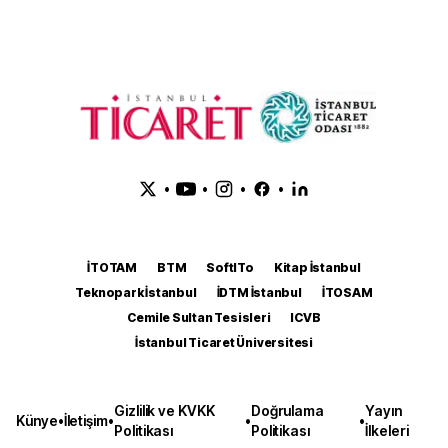
•
•
•
•
İTOTAM
BTM
SoftITo
Kitap İstanbul
Teknopark İstanbul
İDTM İstanbul
İTOSAM
Cemile Sultan Tesisleri
ICVB
İstanbul Ticaret Üniversitesi
Gizlilik ve KVKK
Doğrulama
Yayın
Künye
•
İletişim
•
•
•
Politikası
Politikası
İlkeleri