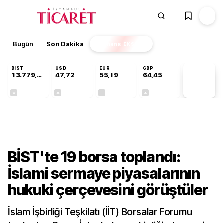
Bugün
Son Dakika
Finans
EKSTRA
BIST
USD
EUR
GBP
13.779,39
47,72
55,19
64,45
PİYASA
VERİLERİ
-0,14%
+0,02%
+0,00%
+0,06%
Finans
BİST'te 19 borsa toplandı:
İslami sermaye piyasalarının
hukuki çerçevesini görüştüler
İslam İşbirliği Teşkilatı (İİT) Borsalar Forumu