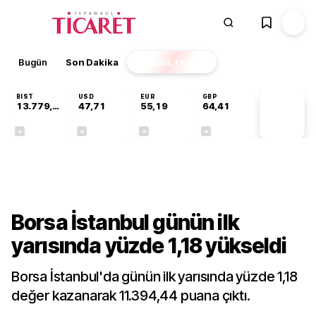
Bugün
Son Dakika
Finans
EKSTRA
BIST
USD
EUR
GBP
13.779,39
47,71
55,19
64,41
PİYASA
VERİLERİ
-0,14%
+0,18%
+0,32%
+0,38%
Finans
Borsa İstanbul günün ilk
yarısında yüzde 1,18 yükseldi
Borsa İstanbul'da günün ilk yarısında yüzde 1,18
değer kazanarak 11.394,44 puana çıktı.