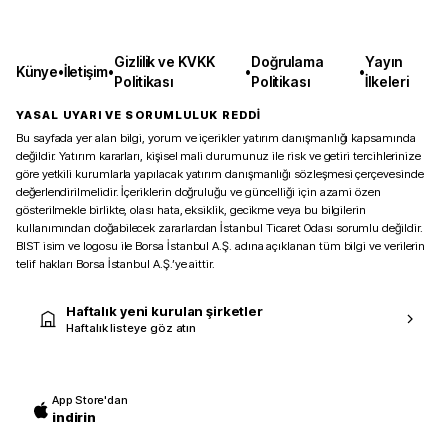
Gizlilik ve KVKK
Doğrulama
Yayın
Künye
•
İletişim
•
•
•
Politikası
Politikası
İlkeleri
YASAL UYARI VE SORUMLULUK REDDİ
Bu sayfada yer alan bilgi, yorum ve içerikler yatırım danışmanlığı kapsamında
değildir. Yatırım kararları, kişisel mali durumunuz ile risk ve getiri tercihlerinize
göre yetkili kurumlarla yapılacak yatırım danışmanlığı sözleşmesi çerçevesinde
değerlendirilmelidir. İçeriklerin doğruluğu ve güncelliği için azami özen
gösterilmekle birlikte, olası hata, eksiklik, gecikme veya bu bilgilerin
kullanımından doğabilecek zararlardan İstanbul Ticaret Odası sorumlu değildir.
BIST isim ve logosu ile Borsa İstanbul A.Ş. adına açıklanan tüm bilgi ve verilerin
telif hakları Borsa İstanbul A.Ş.’ye aittir.
Haftalık yeni kurulan şirketler
Haftalık listeye göz atın
App Store'dan
indirin