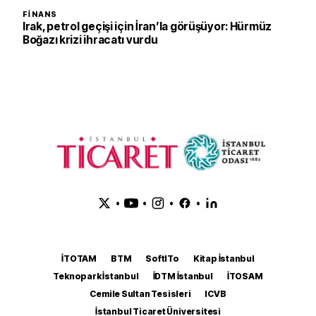
FINANS
Irak, petrol geçişi için İran’la görüşüyor: Hürmüz
Boğazı krizi ihracatı vurdu
•
•
•
•
İTOTAM
BTM
SoftITo
Kitap İstanbul
Teknopark İstanbul
İDTM İstanbul
İTOSAM
Cemile Sultan Tesisleri
ICVB
İstanbul Ticaret Üniversitesi