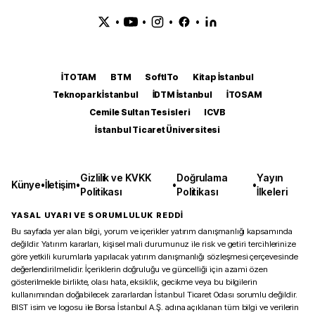
•
•
•
•
İTOTAM
BTM
SoftITo
Kitap İstanbul
Teknopark İstanbul
İDTM İstanbul
İTOSAM
Cemile Sultan Tesisleri
ICVB
İstanbul Ticaret Üniversitesi
Gizlilik ve KVKK
Doğrulama
Yayın
Künye
•
İletişim
•
•
•
Politikası
Politikası
İlkeleri
YASAL UYARI VE SORUMLULUK REDDİ
Bu sayfada yer alan bilgi, yorum ve içerikler yatırım danışmanlığı kapsamında
değildir. Yatırım kararları, kişisel mali durumunuz ile risk ve getiri tercihlerinize
göre yetkili kurumlarla yapılacak yatırım danışmanlığı sözleşmesi çerçevesinde
değerlendirilmelidir. İçeriklerin doğruluğu ve güncelliği için azami özen
gösterilmekle birlikte, olası hata, eksiklik, gecikme veya bu bilgilerin
kullanımından doğabilecek zararlardan İstanbul Ticaret Odası sorumlu değildir.
BIST isim ve logosu ile Borsa İstanbul A.Ş. adına açıklanan tüm bilgi ve verilerin