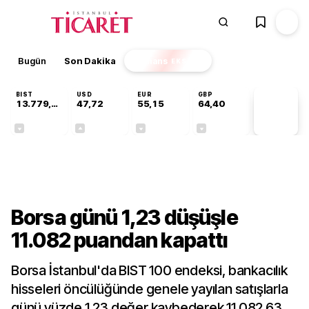
Bugün
Son Dakika
Finans
EKSTRA
BIST
USD
EUR
GBP
13.779,39
47,72
55,15
64,40
PİYASA
VERİLERİ
-0,14%
+0,01%
-0,07%
-0,02%
Finans
Borsa günü 1,23 düşüşle
11.082 puandan kapattı
Borsa İstanbul'da BIST 100 endeksi, bankacılık
hisseleri öncülüğünde genele yayılan satışlarla
günü yüzde 1,23 değer kaybederek 11.082,63