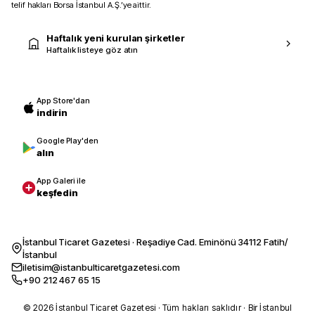
telif hakları Borsa İstanbul A.Ş.’ye aittir.
Haftalık yeni kurulan şirketler
Haftalık listeye göz atın
App Store'dan
indirin
Google Play'den
alın
App Galeri ile
keşfedin
İstanbul Ticaret Gazetesi · Reşadiye Cad. Eminönü 34112 Fatih/
İstanbul
iletisim@istanbulticaretgazetesi.com
+90 212 467 65 15
© 2026 İstanbul Ticaret Gazetesi · Tüm hakları saklıdır · Bir İstanbul