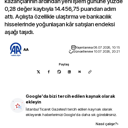
kazançlarının ardından yeni işlem gününe yüzde
0,28 değer kaybıyla 14.456,75 puandan adım
attı. Açılışta özellikle ulaştırma ve bankacılık
hisselerinde yoğunlaşan kâr satışları endeksi
aşağı taşıdı.
Yayınlanma
08.07.2026, 10:15
AA
Güncellenme
10.07.2026, 20:21
Paylaş
N
Google'da bizi tercih edilen kaynak olarak
ekleyin
İstanbul Ticaret Gazetesi
'i tercih edilen kaynak olarak
ekleyerek haberlerimizi Google'da daha sık görebilirsiniz.
Kaynak ekle
Nasıl çalışır?
›