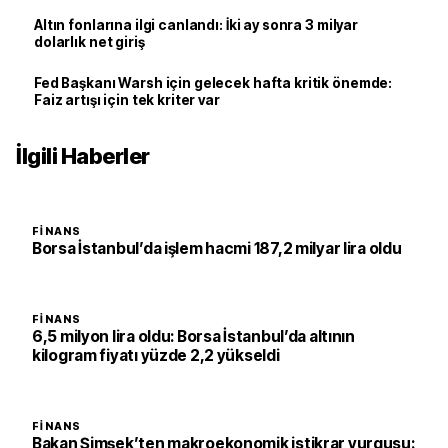
Altın fonlarına ilgi canlandı: İki ay sonra 3 milyar
dolarlık net giriş
Fed Başkanı Warsh için gelecek hafta kritik önemde:
Faiz artışı için tek kriter var
İlgili Haberler
FINANS
Borsa İstanbul’da işlem hacmi 187,2 milyar lira oldu
FINANS
6,5 milyon lira oldu: Borsa İstanbul’da altının
kilogram fiyatı yüzde 2,2 yükseldi
FINANS
Bakan Şimşek’ten makroekonomik istikrar vurgusu: