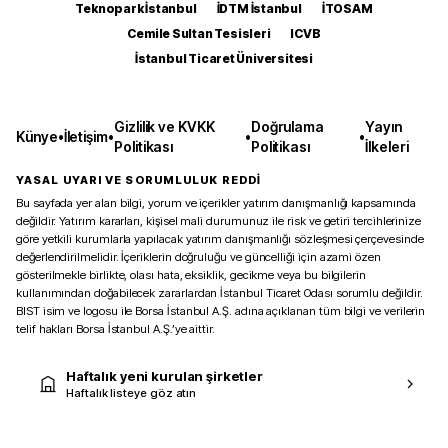
Teknopark İstanbul
İDTM İstanbul
İTOSAM
Cemile Sultan Tesisleri
ICVB
İstanbul Ticaret Üniversitesi
Gizlilik ve KVKK
Doğrulama
Yayın
Künye
•
İletişim
•
•
•
Politikası
Politikası
İlkeleri
YASAL UYARI VE SORUMLULUK REDDİ
Bu sayfada yer alan bilgi, yorum ve içerikler yatırım danışmanlığı kapsamında
değildir. Yatırım kararları, kişisel mali durumunuz ile risk ve getiri tercihlerinize
göre yetkili kurumlarla yapılacak yatırım danışmanlığı sözleşmesi çerçevesinde
değerlendirilmelidir. İçeriklerin doğruluğu ve güncelliği için azami özen
gösterilmekle birlikte, olası hata, eksiklik, gecikme veya bu bilgilerin
kullanımından doğabilecek zararlardan İstanbul Ticaret Odası sorumlu değildir.
BIST isim ve logosu ile Borsa İstanbul A.Ş. adına açıklanan tüm bilgi ve verilerin
telif hakları Borsa İstanbul A.Ş.’ye aittir.
Haftalık yeni kurulan şirketler
Haftalık listeye göz atın