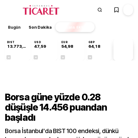
Bugün
Son Dakika
Finans
EKSTRA
BIST
USD
EUR
GBP
13.773,24
47,59
54,98
64,18
PİYASA
VERİLERİ
+0,51%
+0,06%
-0,06%
+0,14%
Finans
Borsa güne yüzde 0.28
düşüşle 14.456 puandan
başladı
Borsa İstanbul'da BIST 100 endeksi, dünkü