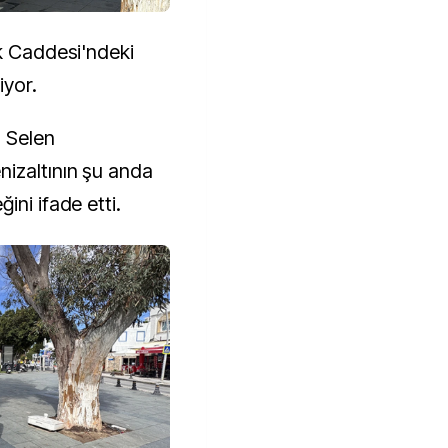
ik Caddesi'ndeki
iyor.
 Selen
izaltının şu anda
ini ifade etti.