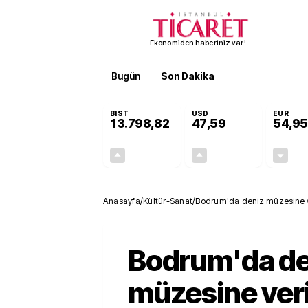
Ekonomiden haberiniz var!
Bugün
Son Dakika
Finans
EKST
BIST
USD
EUR
13.798,82
47,59
54,95
+0,70%
+0,05%
95,68
0,03
Anasayfa
/
Kültür-Sanat
/
Bodrum'da deniz müzesine v
Bodrum'da de
müzesine ver