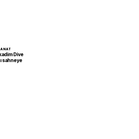
SANAT
 kadim Dive
ı sahneye