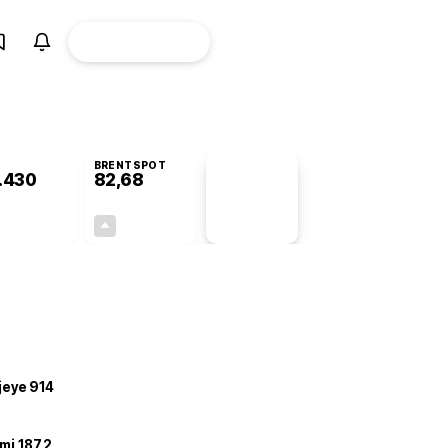
ÜYE
CANLI BORSA
Girişi
BRENTSPOT
.430
82,68
PİYASA
VERİLERİ
-0,72%
+4,78%
+0,00
3,77
ojeye 914
mi 187,2