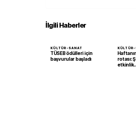
İlgili Haberler
KÜLTÜR-SANAT
KÜLTÜR-
TÜSEB ödülleri için
Haftanın
başvurular başladı
rotası: 
etkinlik
sanatse
bekliyor