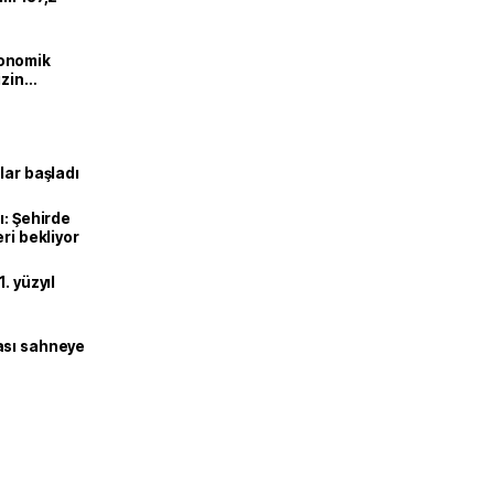
onomik
izin
lendirdik
lar başladı
ı: Şehirde
ri bekliyor
. yüzyıl
ası sahneye