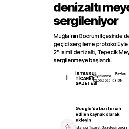
denizaltı me
sergileniyor
Muğla'nın Bodrum ilçesinde d
geçici sergileme protokolüyle
2" isimli denizaltı, Tepecik M
sergilenmeye başlandı.
İSTANBUL
Paylaş
Yayınlanma
İ
TICARET
03.05.2025, 08:59
GAZETESI
Google'da bizi tercih
edilen kaynak olarak
ekleyin
İstanbul Ticaret Gazetesi
'i tercih