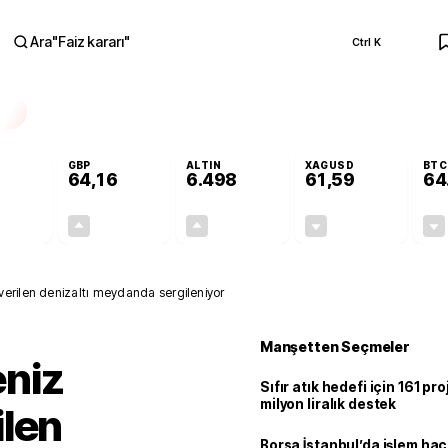
Ara
"
Faiz kararı
"
Ctrl K
RA
GBP
ALTIN
XAGUSD
BTC
64,16
6.498
61,59
64
-0,11%
+0,10%
+0,02%
-0,73%
-0,06
0,07
1,50
-0,45
erilen denizaltı meydanda sergileniyor
Manşetten Seçmeler
niz
Sıfır atık hedefi için 161 pr
milyon liralık destek
ilen
Borsa İstanbul’da işlem hac