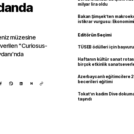
ydanda
milyar lira oldu
Bakan Şimşek’ten makroek
istikrar vurgusu: Ekonomim
dayanıklılığını daha da güç
Editörün Seçimi
eniz müzesine
 verilen "Curiosus-
TÜSEB ödülleri için başvuru
eydanı'nda
Haftanın kültür sanat rotas
birçok etkinlik sanatseverle
Azerbaycanlı eğitimcilere 21
becerileri eğitimi
N
Tokat’ın kadim Dive dokum
taşındı
Kaynak ekle