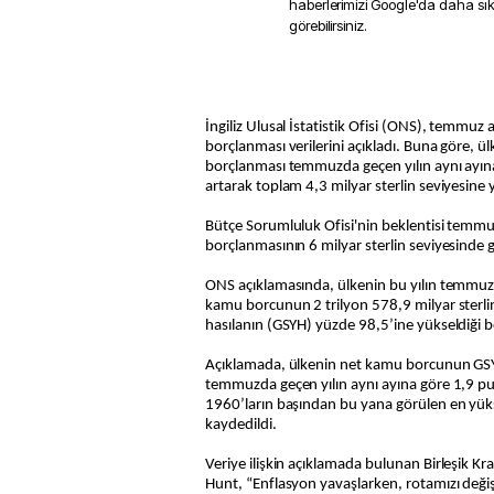
haberlerimizi Google'da daha sı
görebilirsiniz.
İngiliz Ulusal İstatistik Ofisi (ONS), temmuz 
borçlanması verilerini açıkladı. Buna göre, ü
borçlanması temmuzda geçen yılın aynı ayına
artarak toplam 4,3 milyar sterlin seviyesine 
Bütçe Sorumluluk Ofisi'nin beklentisi temm
borçlanmasının 6 milyar sterlin seviyesinde
ONS açıklamasında, ülkenin bu yılın temmuz 
kamu borcunun 2 trilyon 578,9 milyar sterlin i
hasılanın (GSYH) yüzde 98,5’ine yükseldiği bel
Açıklamada, ülkenin net kamu borcunun GSY
temmuzda geçen yılın aynı ayına göre 1,9 pu
1960’ların başından bu yana görülen en yük
kaydedildi.
Veriye ilişkin açıklamada bulunan Birleşik Kr
Hunt, “Enflasyon yavaşlarken, rotamızı de