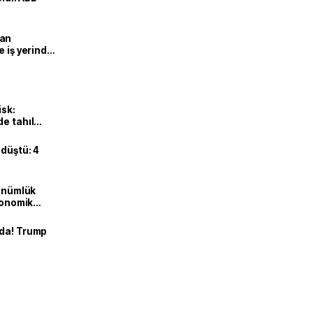
man
e iş yerinde
isk:
e tahıl
 düştü: 4
dönümlük
ekonomik
nda! Trump