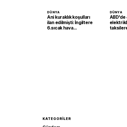
DÜNYA
DÜNYA
Ani kuraklık koşulları
ABD'de 
ilan edilmişti: İngiltere
elektrik
6.sıcak hava
taksiler
dalgasının etkisine
yatırımı
girecek
KATEGORILER