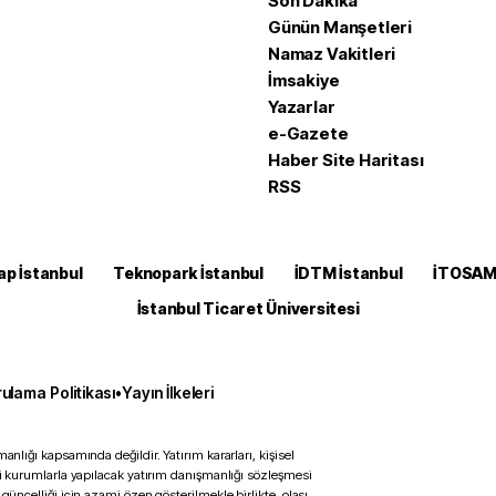
Son Dakika
Günün Manşetleri
Namaz Vakitleri
İmsakiye
Yazarlar
e-Gazete
Haber Site Haritası
RSS
ap İstanbul
Teknopark İstanbul
İDTM İstanbul
İTOSA
İstanbul Ticaret Üniversitesi
ulama Politikası
•
Yayın İlkeleri
anlığı kapsamında değildir. Yatırım kararları, kişisel
ili kurumlarla yapılacak yatırım danışmanlığı sözleşmesi
 güncelliği için azami özen gösterilmekle birlikte, olası