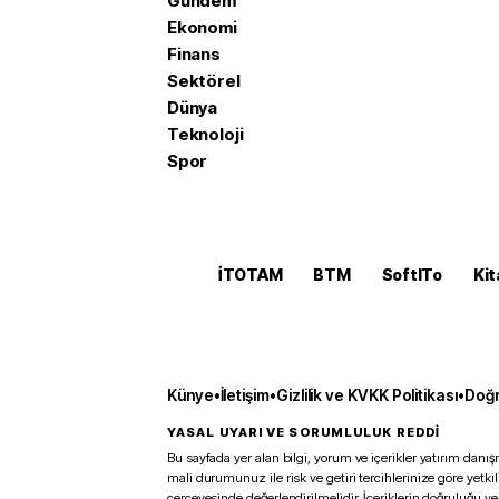
Gündem
Ekonomi
Finans
Sektörel
Dünya
Teknoloji
Spor
İTOTAM
BTM
SoftITo
Kit
Künye
•
İletişim
•
Gizlilik ve KVKK Politikası
•
Doğr
YASAL UYARI VE SORUMLULUK REDDİ
Bu sayfada yer alan bilgi, yorum ve içerikler yatırım danışm
mali durumunuz ile risk ve getiri tercihlerinize göre yetk
çerçevesinde değerlendirilmelidir. İçeriklerin doğruluğu ve