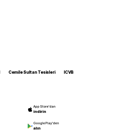
M
Cemile Sultan Tesisleri
ICVB
App Store'dan
indirin
Google Play'den
alın