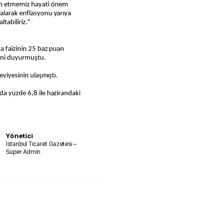
am etmemiz hayati önem
kalarak enflasyonu yarıya
ltabiliriz.”
ka faizinin 25 baz puan
ğini duyurmuştu.
seviyesinin ulaşmıştı.
da yüzde 6,8 ile hazirandaki
Yönetici
İstanbul Ticaret Gazetesi –
Süper Admin