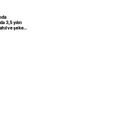
gıda
da 3,5 yılın
Tahıl ve şeker
 endeksi
şıdı