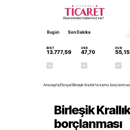
Ekonomiden haberiniz var!
Bugün
Son Dakika
Finans
EKST
BIST
USD
EUR
13.777,59
47,70
55,15
-0,15%
+0,17%
-21,22
0,08
Anasayfa
/
Dünya
/
Birleşik Krallık'ta kamu borçlanma
Birleşik Krall
borçlanması