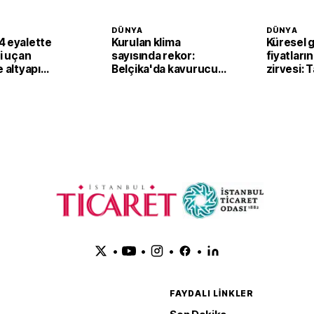
DÜNYA
DÜNYA
4 eyalette
Kurulan klima
Küresel 
li uçan
sayısında rekor:
fiyatların
e altyapı
Belçika'da kavurucu
zirvesi: 
sıcaklar klima
fiyatları
satışlarını artırdı
yukarı ta
•
•
•
•
FAYDALI LINKLER