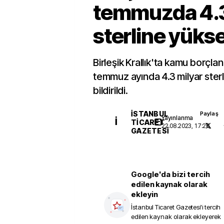
temmuzda 4.3
sterline yükse
Birleşik Krallık'ta kamu borçlan
temmuz ayında 4.3 milyar sterl
bildirildi.
İSTANBUL
Paylaş
Yayınlanma
İ
TICARET
22.08.2023, 17:26
GAZETESI
Google'da bizi tercih
edilen kaynak olarak
ekleyin
İstanbul Ticaret Gazetesi
'i tercih
edilen kaynak olarak ekleyerek