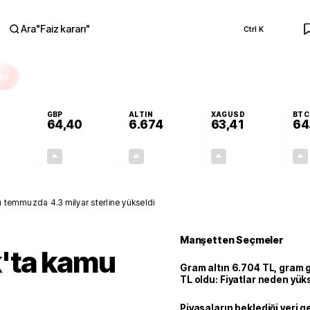
Ara
"
Faiz kararı
"
Ctrl K
RA
GBP
ALTIN
XAGUSD
BTC
64,40
6.674
63,41
64
+0,26%
+0,35%
+2,79%
+3,11%
0,14
0,22
181,30
1,91
sı temmuzda 4.3 milyar sterline yükseldi
Manşetten Seçmeler
ık'ta kamu
Gram altın 6.704 TL, gram
TL oldu: Fiyatlar neden yük
Piyasaların beklediği veri g