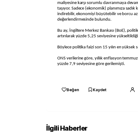
maliyesine karşı sorumlu davranmaya dev
taşıyor. Sadece (ekonomik) planımıza sadık 
indirebilir, ekonomiyi büyütebilir ve borcu aza
değerlendirmesinde bulundu.
Bu ay, İngiltere Merkez Bankası (BoE), politi
artırılarak yüzde 5,25 seviyesine yükseltildi
Böylece politika faizi son 15 yılın en yüksek 
ONS verilerine göre, yıllık enflasyon temmuz
yüzde 7,9 seviyesine göre gerilemişti.
Beğen
Kaydet
İlgili Haberler