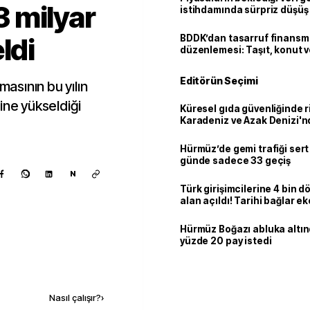
 milyar
istihdamında sürpriz düşüş
ldi
BDDK’dan tasarruf finans
düzenlemesi: Taşıt, konut v
limitler değişti
Editörün Seçimi
masının bu yılın
ine yükseldiği
Küresel gıda güvenliğinde r
Karadeniz ve Azak Denizi'nd
trafiği sekteye uğradı
Hürmüz’de gemi trafiği sert
günde sadece 33 geçiş
N
Türk girişimcilerine 4 bin 
alan açıldı! Tarihi bağlar 
ortaklığa dönüşüyor
Hürmüz Boğazı abluka altı
yüzde 20 pay istedi
Kaynak ekle
Nasıl çalışır?
›