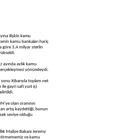
k
ayına ilişkin kamu
lkenin kamu bankaları hariç
 göre 3,4 milyar sterlin
yükseldi.
uz ayında aylık kamu
 gerçekleşmesi yönündeydi.
sonu itibarıyla toplam net
le gayri safi yurt içi
irtildi.
H’ye olan oranının
an artış kaydettiği, bunun
sek seviye olduğu
allık Maliye Bakanı Jeremy
ğiştirmememiz ve kamu