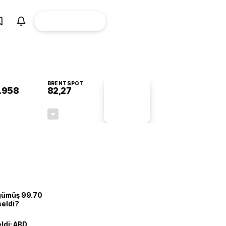
ÜYE
CANLI BORSA
Girişi
BRENTSPOT
.958
82,27
PİYASA
VERİLERİ
+0,28%
-0,62%
+0,00
-0,51
 gümüş 99.70
seldi?
eldi: ABD