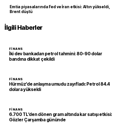
Emtia piyasalarında Fed ve İran etkisi: Altın yükseldi,
Brent düştü
İlgili Haberler
FINANS
İki dev bankadan petrol tahmini: 80-90 dolar
bandına dikkat çekildi
FINANS
Hürmüz’de anlaşma umudu zayıfladı: Petrol 84.4
dolara yükseldi
FINANS
6.700 TL’den dönen gram altında kar satışı etkisi:
Gözler Çarşamba gününde