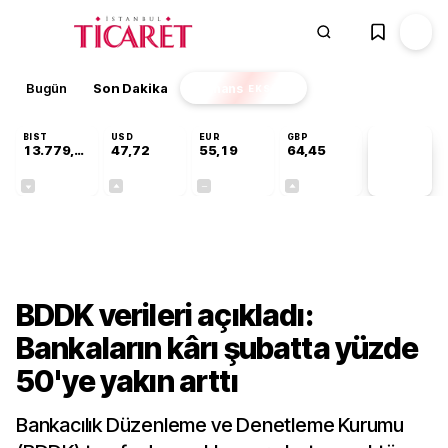
Bugün
Son Dakika
Finans
EKSTRA
BIST
USD
EUR
GBP
13.779,39
47,72
55,19
64,45
PİYASA
VERİLERİ
-0,14%
+0,02%
+0,00%
+0,05%
Finans
BDDK verileri açıkladı:
Bankaların kârı şubatta yüzde
50'ye yakın arttı
Bankacılık Düzenleme ve Denetleme Kurumu