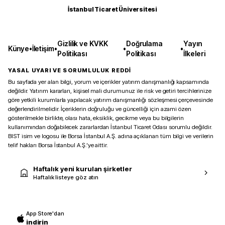
İstanbul Ticaret Üniversitesi
Gizlilik ve KVKK
Doğrulama
Yayın
Künye
•
İletişim
•
•
•
Politikası
Politikası
İlkeleri
YASAL UYARI VE SORUMLULUK REDDİ
Bu sayfada yer alan bilgi, yorum ve içerikler yatırım danışmanlığı kapsamında
değildir. Yatırım kararları, kişisel mali durumunuz ile risk ve getiri tercihlerinize
göre yetkili kurumlarla yapılacak yatırım danışmanlığı sözleşmesi çerçevesinde
değerlendirilmelidir. İçeriklerin doğruluğu ve güncelliği için azami özen
gösterilmekle birlikte, olası hata, eksiklik, gecikme veya bu bilgilerin
kullanımından doğabilecek zararlardan İstanbul Ticaret Odası sorumlu değildir.
BIST isim ve logosu ile Borsa İstanbul A.Ş. adına açıklanan tüm bilgi ve verilerin
telif hakları Borsa İstanbul A.Ş.’ye aittir.
Haftalık yeni kurulan şirketler
Haftalık listeye göz atın
App Store'dan
indirin