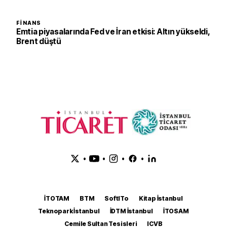
FINANS
Emtia piyasalarında Fed ve İran etkisi: Altın yükseldi,
Brent düştü
•
•
•
•
İTOTAM
BTM
SoftITo
Kitap İstanbul
Teknopark İstanbul
İDTM İstanbul
İTOSAM
Cemile Sultan Tesisleri
ICVB