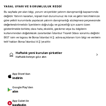
YASAL UYARI VE SORUMLULUK REDDİ
Bu sayfada yer alan bilgi, yorum ve içerikler yatırım danışmanlığı kapsamında
değildir. Yatırım kararları, kişisel mali durumunuz ile risk ve getiri tercihlerinize
göre yetkili kurumlarla yapılacak yatırım danışmanlığı sözleşmesi çerçevesinde
değerlendirilmelidir. İçeriklerin doğruluğu ve güncelliği için azami özen
gösterilmekle birlikte, olası hata, eksiklik, gecikme veya bu bilgilerin
kullanımından doğabilecek zararlardan İstanbul Ticaret Odası sorumlu değildir.
BIST isim ve logosu ile Borsa İstanbul A.Ş. adına açıklanan tüm bilgi ve verilerin
telif hakları Borsa İstanbul A.Ş.’ye aittir.
Haftalık yeni kurulan şirketler
Haftalık listeye göz atın
App Store'dan
indirin
Google Play'den
alın
App Galeri ile
keşfedin