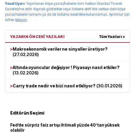
Yasal Uyarı:
Yayınlanan köşe yazısı/haberin tüm hakları
İstanbul Ticaret
Gazetesi
'ne aittir. Kaynak gösterilse veya habere aktif link verilse dahi köşe
yazısı/haberin tamamı ya da bir bölümü kesinlikle kullanılamaz. Ayrıntılar için
lütfen
tıklayın
.
YAZARIN ÖNCEKİ YAZILARI
Tüm Yazıları >
>
Makroekonomik veriler ne sinyaller üretiyor?
(
27.02.2026
)
>
Altında oyuncular değişiyor ! Piyasayı nasıl etkiler?
(
13.02.2026
)
>
Carry trade nedir ve bizi nasıl etkiliyor?
(
30.01.2026
)
Editörün Seçimi
Fed’de sürpriz faiz artışı ihtimali yüzde 40’tan yüksek
olabilir