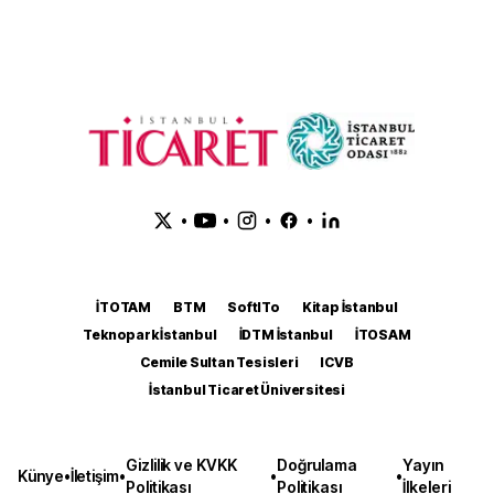
•
•
•
•
İTOTAM
BTM
SoftITo
Kitap İstanbul
Teknopark İstanbul
İDTM İstanbul
İTOSAM
Cemile Sultan Tesisleri
ICVB
İstanbul Ticaret Üniversitesi
Gizlilik ve KVKK
Doğrulama
Yayın
Künye
•
İletişim
•
•
•
Politikası
Politikası
İlkeleri