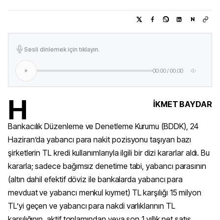
N
Sesli dinlemek için tıklayın.
00:00
/
00:00
H
İKMET BAYDAR
Bankacılık Düzenleme ve Denetleme Kurumu (BDDK), 24
Haziran’da yabancı para nakit pozisyonu taşıyan bazı
şirketlerin TL kredi kullanımlarıyla ilgili bir dizi kararlar aldı. Bu
kararla; sadece bağımsız denetime tabi, yabancı parasının
(altın dahil efektif döviz ile bankalarda yabancı para
mevduat ve yabancı menkul kıymet) TL karşılığı 15 milyon
TL’yi geçen ve yabancı para nakdi varlıklarının TL
karşılığının, aktif toplamından veya son 1 yıllık net satış