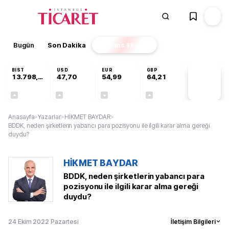
Bugün
Son Dakika
Finans
EKSTRA
BIST
USD
EUR
GBP
13.798,82
47,70
54,99
64,21
PİYASA
VERİLERİ
+0,70%
+0,16%
-0,04%
+0,06%
Anasayfa
>
Yazarlar
>
HİKMET BAYDAR
>
BDDK, neden şirketlerin yabancı para pozisyonu ile ilgili karar alma gereği
duydu?
HİKMET BAYDAR
BDDK, neden şirketlerin yabancı para
pozisyonu ile ilgili karar alma gereği
duydu?
24 Ekim 2022 Pazartesi
İletişim Bilgileri