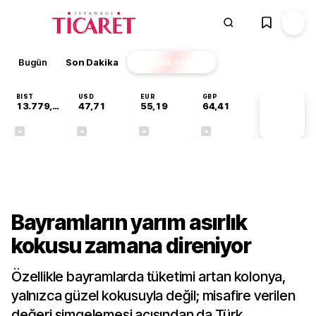
Bugün
Son Dakika
Finans
EKSTRA
BIST
USD
EUR
GBP
13.779,39
47,71
55,19
64,41
PİYASA
VERİLERİ
-0,14%
+0,18%
+0,32%
+0,38%
Kültür-Sanat
Bayramların yarım asırlık
kokusu zamana direniyor
Özellikle bayramlarda tüketimi artan kolonya,
yalnızca güzel kokusuyla değil; misafire verilen
değeri simgelemesi açısından da Türk