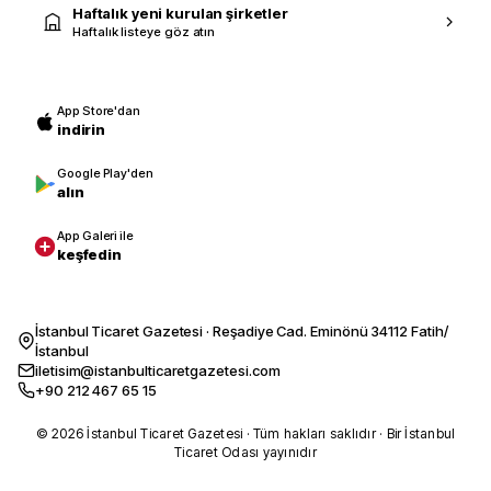
Haftalık yeni kurulan şirketler
Haftalık listeye göz atın
App Store'dan
indirin
Google Play'den
alın
App Galeri ile
keşfedin
İstanbul Ticaret Gazetesi · Reşadiye Cad. Eminönü 34112 Fatih/
İstanbul
iletisim@istanbulticaretgazetesi.com
+90 212 467 65 15
© 2026 İstanbul Ticaret Gazetesi · Tüm hakları saklıdır · Bir İstanbul
Ticaret Odası yayınıdır