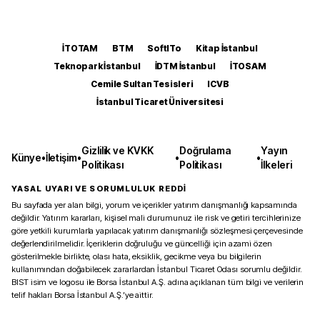
İTOTAM
BTM
SoftITo
Kitap İstanbul
Teknopark İstanbul
İDTM İstanbul
İTOSAM
Cemile Sultan Tesisleri
ICVB
İstanbul Ticaret Üniversitesi
Gizlilik ve KVKK
Doğrulama
Yayın
Künye
•
İletişim
•
•
•
Politikası
Politikası
İlkeleri
YASAL UYARI VE SORUMLULUK REDDİ
Bu sayfada yer alan bilgi, yorum ve içerikler yatırım danışmanlığı kapsamında
değildir. Yatırım kararları, kişisel mali durumunuz ile risk ve getiri tercihlerinize
göre yetkili kurumlarla yapılacak yatırım danışmanlığı sözleşmesi çerçevesinde
değerlendirilmelidir. İçeriklerin doğruluğu ve güncelliği için azami özen
gösterilmekle birlikte, olası hata, eksiklik, gecikme veya bu bilgilerin
kullanımından doğabilecek zararlardan İstanbul Ticaret Odası sorumlu değildir.
BIST isim ve logosu ile Borsa İstanbul A.Ş. adına açıklanan tüm bilgi ve verilerin
telif hakları Borsa İstanbul A.Ş.’ye aittir.