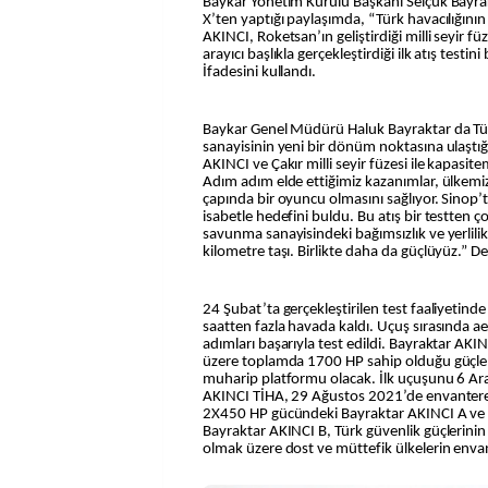
Baykar Yönetim Kurulu Başkanı Selçuk Bayrakt
X’ten yaptığı paylaşımda, “Türk havacılığının
AKINCI, Roketsan’ın geliştirdiği milli seyir fü
arayıcı başlıkla gerçekleştirdiği ilk atış testi
İfadesini kullandı.
Baykar Genel Müdürü Haluk Bayraktar da Tü
sanayisinin yeni bir dönüm noktasına ulaştığı
AKINCI ve Çakır milli seyir füzesi ile kapasit
Adım adım elde ettiğimiz kazanımlar, ülkem
çapında bir oyuncu olmasını sağlıyor. Sinop’ta
isabetle hedefini buldu. Bu atış bir testten ç
savunma sanayisindeki bağımsızlık ve yerlilik
kilometre taşı. Birlikte daha da güçlüyüz.”
24 Şubat’ta gerçekleştirilen test faaliyetind
saatten fazla havada kaldı. Uçuş sırasında 
adımları başarıyla test edildi. Bayraktar AK
üzere toplamda 1700 HP sahip olduğu güçle sın
muharip platformu olacak. İlk uçuşunu 6 Ar
AKINCI TİHA, 29 Ağustos 2021’de envantere
2X450 HP gücündeki Bayraktar AKINCI A v
Bayraktar AKINCI B, Türk güvenlik güçlerinin
olmak üzere dost ve müttefik ülkelerin enva