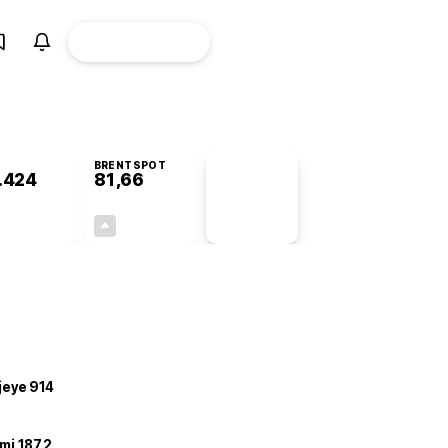
ÜYE
CANLI BORSA
Girişi
BRENTSPOT
.424
81,66
PİYASA
VERİLERİ
-0,58%
+3,48%
+0,00
2,75
ojeye 914
mi 187,2