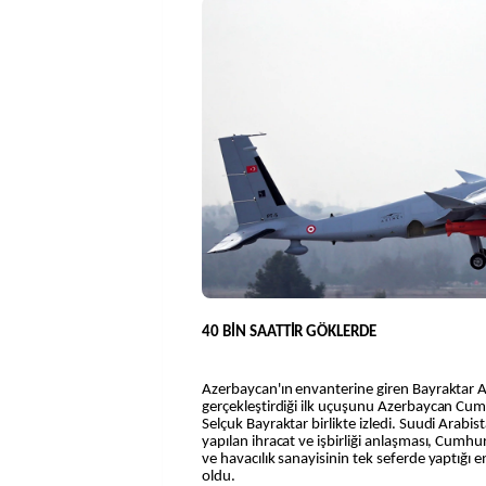
40 BİN SAATTİR GÖKLERDE
Azerbaycan'ın envanterine giren Bayraktar A
gerçekleştirdiği ilk uçuşunu Azerbaycan Cu
Selçuk Bayraktar birlikte izledi. Suudi Arabista
yapılan ihracat ve işbirliği anlaşması, Cumh
ve havacılık sanayisinin tek seferde yaptığı 
oldu.