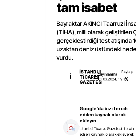
tam isabet
Bayraktar AKINCI Taarruzi İns
(TİHA), milli olarak geliştirilen
gerçekleştirdiği test atışında 
uzaktan deniz üstündeki hedef
vurdu.
İSTANBUL
Paylaş
Yayınlanma
İ
TICARET
01.03.2024, 19:14
GAZETESI
Google'da bizi tercih
edilen kaynak olarak
ekleyin
İstanbul Ticaret Gazetesi
'i tercih
edilen kaynak olarak ekleyerek