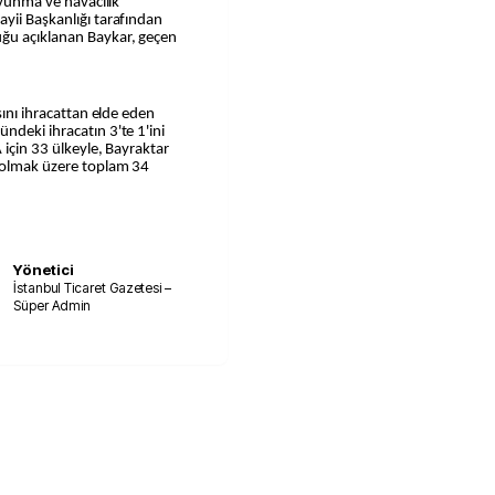
savunma ve havacılık
yii Başkanlığı tarafından
ğu açıklanan Baykar, geçen
sını ihracattan elde eden
ndeki ihracatın 3'te 1'ini
 için 33 ülkeyle, Bayraktar
e olmak üzere toplam 34
Yönetici
İstanbul Ticaret Gazetesi –
Süper Admin