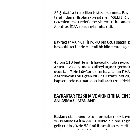
22 Şubat'ta icra edilen test kapsamında Bay
tarafından milli olarak geliştirilen ASELFLIR-
Gözetleme ve Hedefleme Sistemi'ni kullanar
Albatros İDA'yı başarıyla imha etti.
Bayraktar AKINCI TİHA, 40 bin uçuş saatini 
havacılık tarihinde önemli bir kilometre taşın
45 bin 118 feet ile milli havacılık irtifa reko
AKINCI, 2023 yılında 3 ülkeyi uçarak geçmek 
uçuş için Tekirdağ-Çorlu'dan havalanan TİHA,
Azerbaycan'ı bir uçtan bir uca katetti. Ayrıca
kapsamında Batman'dan kalkarak İzmir'deki 
BAYRAKTAR TB2 SİHA VE AKINCI TİHA İÇİN
ANLAŞMASI İMZALANDI
Başlangıçtan bugüne tüm projelerini öz kayn
2003 yılındaki İHA AR-GE sürecinin başlangı
gelirlerinin yüzde 83'ünü ihracattan elde ett