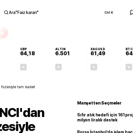
Ara
"
Faiz kararı
"
Ctrl K
RA
GBP
ALTIN
XAGUSD
BTC
64,18
6.501
61,49
64
-0,08%
+0,13%
+0,07%
-0,89%
-0,04
0,08
4,54
-0,55
 füzesiyle tam isabet
Manşetten Seçmeler
INCI'dan
Sıfır atık hedefi için 161 pr
milyon liralık destek
zesiyle
Borsa İstanbul’da işlem hac