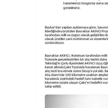
haberlerimizi Google'da daha sı
görebilirsiniz.
Baykar'dan yapılan açıklamaya göre, Savunm
liderliğinde yürütülen Bayraktar AKINCI Pro
tarafından milli ve özgün olarak geliştirilen 
olarak üretilen yeni mühimmat ve sistemler
sürdürülüyor.
Bayraktar AKINCI, Roketsan tarafından milli ol
füzesiyle gerçekleştirilen bir atış testini da
Tekirdağ'ın Çorlu ilçesindeki AKINCI Uçuş Eğ
kanat altında Çakır füzesiyle havalanan Bayr
atış testi icra etmek üzere Sinop'a yol aldı.
Atış Alanı'nda 100 kilometre uzaktan ateşledi
Karadeniz üzerindeki hedefi tam isabetle vur
kilometre sürate ulaşan Çakır'ın hedefini v
takip edildi.