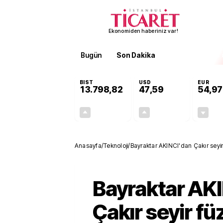
Ekonomiden haberiniz var!
Bugün
Son Dakika
Finans
EKST
BIST
USD
EUR
13.798,82
47,59
54,97
+0,70%
+0,05%
95,68
0,03
Anasayfa
/
Teknoloji
/
Bayraktar AKINCI'dan Çakır seyir
Bayraktar AK
Çakır seyir fü