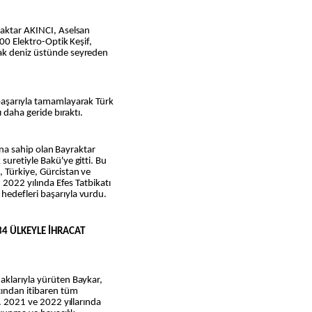
raktar AKINCI, Aselsan
500 Elektro-Optik Keşif,
ak deniz üstünde seyreden
başarıyla tamamlayarak Türk
ı daha geride bıraktı.
runa sahip olan Bayraktar
suretiyle Bakü'ye gitti. Bu
 Türkiye, Gürcistan ve
, 2022 yılında Efes Tatbikatı
hedefleri başarıyla vurdu.
 34 ÜLKEYLE İHRACAT
aklarıyla yürüten Baykar,
cından itibaren tüm
i. 2021 ve 2022 yıllarında