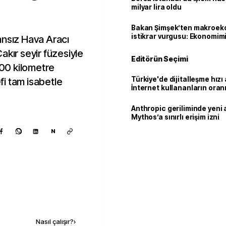
milyar lira oldu
Bakan Şimşek’ten makroek
istikrar vurgusu: Ekonomim
ansız Hava Aracı
dayanıklılığını daha da güç
 Çakır seyir füzesiyle
Editörün Seçimi
100 kilometre
Türkiye'de dijitalleşme hızı 
i tam isabetle
İnternet kullananların oran
92,3'e yükseldi
Anthropic geriliminde yeni 
Mythos’a sınırlı erişim izni
N
Kaynak ekle
Nasıl çalışır?
›