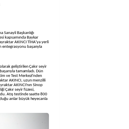
k
a Sanayii Başkanlığı
jesi kapsamında Baykar
Bayraktar AKINCI TİHA'ya yerli
in entegrasyonu başarıyla
arak geliştirilen Çakır seyir
ha başarıyla tamamladı. Dün
itim ve Test Merkezi'nden
aktar AKINCI, uzun menzilli
 Bayraktar AKINCI'nın Sinop
ği Çakır seyir füzesi,
du. Atış testinde saatte 800
urduğu anlar büyük heyecanla