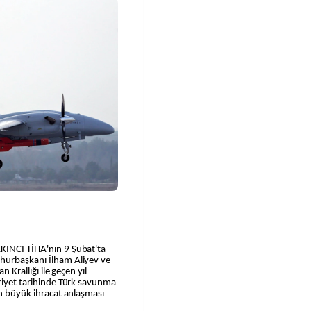
KINCI TİHA'nın 9 Şubat'ta
mhurbaşkanı İlham Aliyev ve
n Krallığı ile geçen yıl
uriyet tarihinde Türk savunma
en büyük ihracat anlaşması