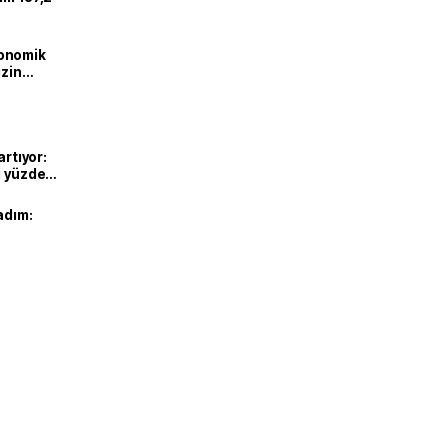
onomik
izin
lendirdik
artıyor:
ı yüzde
adım: