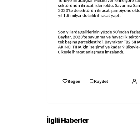
Türkiye İhracatçılar Meclisi verilerine göre 
sektörünün ihracat lideri oldu. Savunma Sana
2023'te de sektörün ihracat şampiyonu oldu
yıl 1,8 milyar dolarlık ihracat yaptı.
Son yıllarda gelirlerinin yüzde 90'ından fazla
Baykar, 2023'te savunma ve havacılık sektörü
tek başına gerçekleştirdi. Bayraktar TB2 SİHA
AKINCI TİHA için ise şimdiye kadar 9 ülkeyl
ülkeyle ihracat anlaşması imzalandı.
Beğen
Kaydet
İlgili Haberler