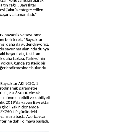
ar, konuya ilişkin olarak
 altın çağı… Bayraktar
zesi Çakır’a entegre edilen
ni başarıyla tamamladı.”
rk havacılık ve savunma
nı belirterek, “Bayraktar
emizi daha da güçlendiriyoruz.
izin savunma alanında dünya
ki başarılı atış testi tam
ok daha fazlası; Türkiye’nin
 yolculuğunda stratejik bir
 Değerlendirmesinde bulundu.
e Bayraktar AKINCI C, 1
aerodinamik parametre
INCI C, 2 X 850 HP olmak
ıfının en etkili ve kabiliyeti
alık 2019’da yapan Bayraktar
 girdi. Yakın dönemde
e 2X750 HP gücündeki
 yanı sıra başta Azerbaycan
nterine dahil olmaya başladı.