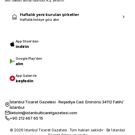
telif hakları Borsa İstanbul A.Ş.’ye aittir.
Haftalık yeni kurulan şirketler
Haftalık listeye göz atın
App Store'dan
indirin
Google Play'den
alın
App Galeri ile
keşfedin
İstanbul Ticaret Gazetesi · Reşadiye Cad. Eminönü 34112 Fatih/
İstanbul
iletisim@istanbulticaretgazetesi.com
+90 212 467 65 15
© 2026 İstanbul Ticaret Gazetesi · Tüm hakları saklıdır · Bir İstanbul