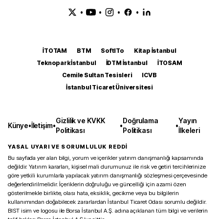
•
•
•
•
İTOTAM
BTM
SoftITo
Kitap İstanbul
Teknopark İstanbul
İDTM İstanbul
İTOSAM
Cemile Sultan Tesisleri
ICVB
İstanbul Ticaret Üniversitesi
Gizlilik ve KVKK
Doğrulama
Yayın
Künye
•
İletişim
•
•
•
Politikası
Politikası
İlkeleri
YASAL UYARI VE SORUMLULUK REDDİ
Bu sayfada yer alan bilgi, yorum ve içerikler yatırım danışmanlığı kapsamında
değildir. Yatırım kararları, kişisel mali durumunuz ile risk ve getiri tercihlerinize
göre yetkili kurumlarla yapılacak yatırım danışmanlığı sözleşmesi çerçevesinde
değerlendirilmelidir. İçeriklerin doğruluğu ve güncelliği için azami özen
gösterilmekle birlikte, olası hata, eksiklik, gecikme veya bu bilgilerin
kullanımından doğabilecek zararlardan İstanbul Ticaret Odası sorumlu değildir.
BIST isim ve logosu ile Borsa İstanbul A.Ş. adına açıklanan tüm bilgi ve verilerin