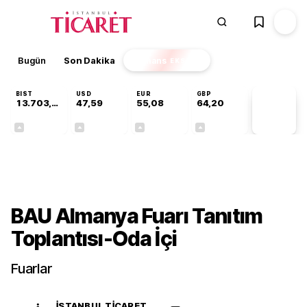
Bugün
Son Dakika
Finans
EKSTRA
BIST
USD
EUR
GBP
13.703,13
47,59
55,08
64,20
PİYASA
VERİLERİ
+0,11%
+0,05%
+0,13%
+0,17%
Gündem
BAU Almanya Fuarı Tanıtım
Toplantısı-Oda İçi
Fuarlar
İSTANBUL TICARET