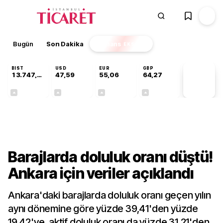
Bugün
Son Dakika
Finans
EKSTRA
BIST
USD
EUR
GBP
13.747,72
47,59
55,06
64,27
PİYASA
VERİLERİ
+0,33%
+0,06%
+0,09%
+0,26%
Gündem
Barajlarda doluluk oranı düştü!
Ankara için veriler açıklandı
Ankara'daki barajlarda doluluk oranı geçen yılın
aynı dönemine göre yüzde 39,41'den yüzde
19,42'ye, aktif doluluk oranı da yüzde 31,21'den