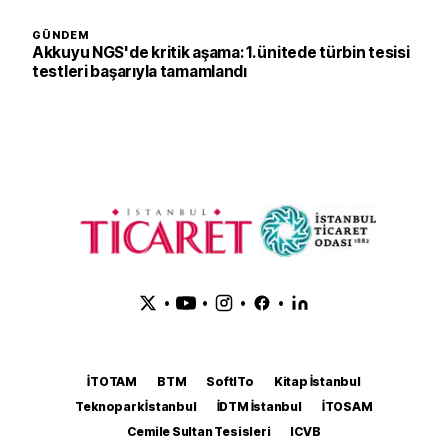
GÜNDEM
Akkuyu NGS'de kritik aşama: 1. ünitede türbin tesisi
testleri başarıyla tamamlandı
•
•
•
•
İTOTAM
BTM
SoftITo
Kitap İstanbul
Teknopark İstanbul
İDTM İstanbul
İTOSAM
Cemile Sultan Tesisleri
ICVB