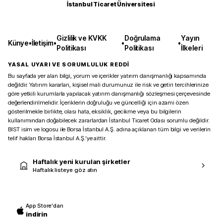
İstanbul Ticaret Üniversitesi
Gizlilik ve KVKK
Doğrulama
Yayın
Künye
•
İletişim
•
•
•
Politikası
Politikası
İlkeleri
YASAL UYARI VE SORUMLULUK REDDİ
Bu sayfada yer alan bilgi, yorum ve içerikler yatırım danışmanlığı kapsamında
değildir. Yatırım kararları, kişisel mali durumunuz ile risk ve getiri tercihlerinize
göre yetkili kurumlarla yapılacak yatırım danışmanlığı sözleşmesi çerçevesinde
değerlendirilmelidir. İçeriklerin doğruluğu ve güncelliği için azami özen
gösterilmekle birlikte, olası hata, eksiklik, gecikme veya bu bilgilerin
kullanımından doğabilecek zararlardan İstanbul Ticaret Odası sorumlu değildir.
BIST isim ve logosu ile Borsa İstanbul A.Ş. adına açıklanan tüm bilgi ve verilerin
telif hakları Borsa İstanbul A.Ş.’ye aittir.
Haftalık yeni kurulan şirketler
Haftalık listeye göz atın
App Store'dan
indirin