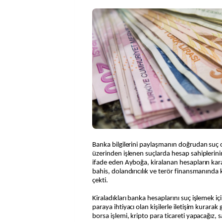
Banka bilgilerini paylaşmanın doğrudan suç 
üzerinden işlenen suçlarda hesap sahipleri
ifade eden Ayboğa, kiralanan hesapların kara
bahis, dolandırıcılık ve terör finansmanında k
çekti.
Kiraladıkları banka hesaplarını suç işlemek iç
paraya ihtiyacı olan kişilerle iletişim kurara
borsa işlemi, kripto para ticareti yapacağız, 