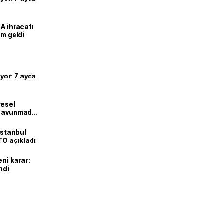
HA ihracatı
ım geldi
ıyor: 7 ayda
resel
! Savunmadan
İstanbul
İTO açıkladı
eni karar:
ndi