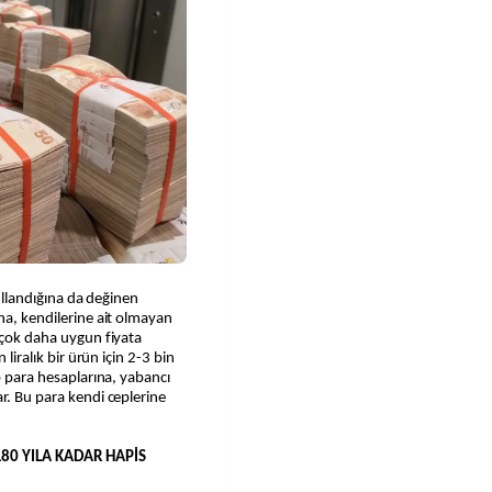
kullandığına da değinen
na, kendilerine ait olmayan
n çok daha uygun fiyata
 liralık bir ürün için 2-3 bin
to para hesaplarına, yabancı
r. Bu para kendi ceplerine
180 YILA KADAR HAPİS