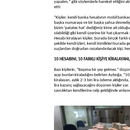
yapalım." gibi söylemlerle hareket ettiğini 
etti:
"Kişiler, kendi banka hesabının mobil bankacıl
başka numaraya ve bir başka şahsa devrediy
bizim 'patates hat' dediğimiz kime ait olduğu
olabildiği gibi kendi üzerine bir hat çıkarmak 
Hesabı kiralayan kişiler, burada birçok farklı s
şekilde kendi izleri, kendi kimlikleri burada g
suçlardan doğrudan cezalandırılacak kişi, hes
10 HESABINI, 10 FARKLI KİŞİYE KİRALAYAN
Bazı kişilerin, "Başıma bir şey gelmez." düş
açıp bunları kiraladığını belirten Ayboğa, "10 
kiralayan, aylık 2-3 bin lira ödeme aldığında
lira kazanç sağlayacağını düşünen kişiler var.
savcılıktan kendilerine celp geldiğinde anlıyo