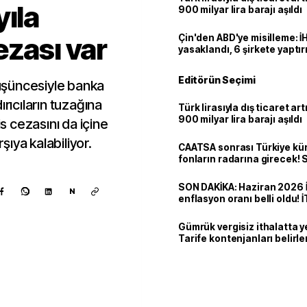
yıla
900 milyar lira barajı aşıldı
ezası var
Çin'den ABD'ye misilleme: İ
yasaklandı, 6 şirkete yaptır
Editörün Seçimi
üşüncesiyle banka
ırıcıların tuzağına
Türk lirasıyla dış ticaret art
900 milyar lira barajı aşıldı
is cezasını da içine
rşıya kalabiliyor.
CAATSA sonrası Türkiye kü
fonların radarına girecek
finansa yeni eşik
SON DAKİKA: Haziran 2026 
N
enflasyon oranı belli oldu! 
Gümrük vergisiz ithalatta y
Tarife kontenjanları belirle
Kaynak ekle