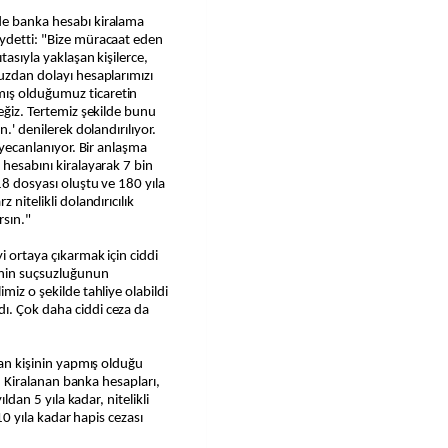
de banka hesabı kiralama
aydetti: "Bize müracaat eden
tasıyla yaklaşan kişilerce,
muzdan dolayı hesaplarımızı
mış olduğumuz ticaretin
ceğiz. Tertemiz şekilde bunu
n.' denilerek dolandırılıyor.
heyecanlanıyor. Bir anlaşma
 hesabını kiralayarak 7 bin
18 dosyası oluştu ve 180 yıla
 nitelikli dolandırıcılık
rsın."
i ortaya çıkarmak için ciddi
inin suçsuzluğunun
miz o şekilde tahliye olabildi
ı. Çok daha ciddi ceza da
ayan kişinin yapmış olduğu
ir. Kiralanan banka hesapları,
ıldan 5 yıla kadar, nitelikli
 10 yıla kadar hapis cezası