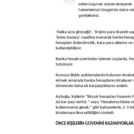
edilen kaynak olarak ekleyerek
haberlerimizi Google'da daha sı
görebilirsiniz.
‘Halka arza gireceğiz’, ‘Kripto para ticareti yapacağız’ gibi bahanelere ve
‘kolay kazanç’ vaadine inanarak banka hesapla
hesapları dolandırıcılık, kara para aklama ve 
kullanılabiliyor.
Banka hesabı üzerinden işlenen suçlarda, he
tutuluyor.
Konuya ilişkin açıklamalarda bulunan Avukat 
etmek amacıyla banka hesaplarını kiralayan 
dönemde daha sık karşılaştıklarını anlattı.
Ayboğa, kişilerin "Birçok hesaptan hissenin h
da kar payı veririz." veya "Hesabımız bloke ol
kullanmamız gerek." gibi bahanelerle, 2-3 bin 
kiralamaya ikna edildiğini söyledi.
ÖNCE KİŞİLERİN GÜVENİNİ KAZANIYORLAR