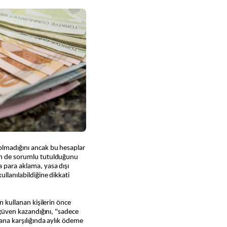
olmadığını ancak bu hesaplar
nin de sorumlu tutulduğunu
 para aklama, yasa dışı
ullanılabildiğine dikkati
in kullanan kişilerin önce
k güven kazandığını, "sadece
sana karşılığında aylık ödeme