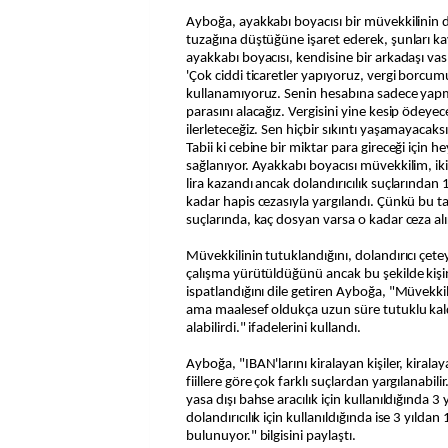
Ayboğa, ayakkabı boyacısı bir müvekkilinin 
tuzağına düştüğüne işaret ederek, şunları k
ayakkabı boyacısı, kendisine bir arkadaşı vası
'Çok ciddi ticaretler yapıyoruz, vergi borcu
kullanamıyoruz. Senin hesabına sadece yap
parasını alacağız. Vergisini yine kesip ödeye
ilerleteceğiz. Sen hiçbir sıkıntı yaşamayacaksı
Tabii ki cebine bir miktar para gireceği için 
sağlanıyor. Ayakkabı boyacısı müvekkilim, iki
lira kazandı ancak dolandırıcılık suçlarından 
kadar hapis cezasıyla yargılandı. Çünkü bu tarz
suçlarında, kaç dosyan varsa o kadar ceza alı
Müvekkilinin tutuklandığını, dolandırıcı çetey
çalışma yürütüldüğünü ancak bu şekilde kiş
ispatlandığını dile getiren Ayboğa, "Müvekkili
ama maalesef oldukça uzun süre tutuklu kald
alabilirdi." ifadelerini kullandı.
Ayboğa, "IBAN'larını kiralayan kişiler, kiral
fiillere göre çok farklı suçlardan yargılanabil
yasa dışı bahse aracılık için kullanıldığında 3 y
dolandırıcılık için kullanıldığında ise 3 yıldan
bulunuyor." bilgisini paylaştı.