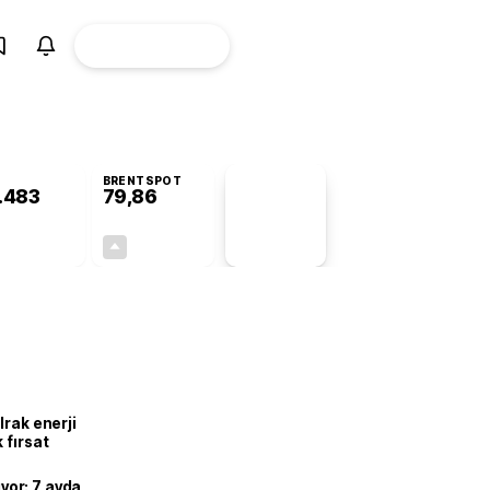
ÜYE
CANLI BORSA
Girişi
BRENTSPOT
.483
79,86
PİYASA
VERİLERİ
+0,83%
+1,82%
+0,00
1,43
Irak enerji
 fırsat
ıyor: 7 ayda