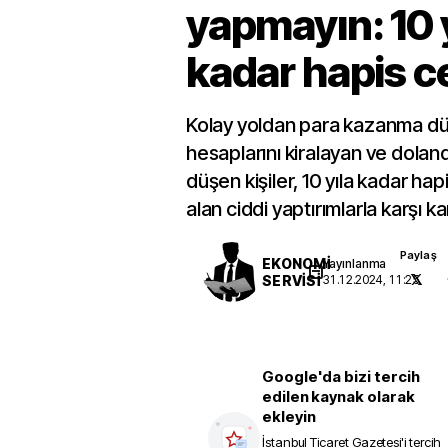
yapmayın: 10 
kadar hapis c
Kolay yoldan para kazanma d
hesaplarını kiralayan ve doland
düşen kişiler, 10 yıla kadar hap
alan ciddi yaptırımlarla karşı ka
Paylaş
EKONOMİ
Yayınlanma
SERVİSİ
31.12.2024, 11:25
Google'da bizi tercih
edilen kaynak olarak
ekleyin
İstanbul Ticaret Gazetesi
'i tercih