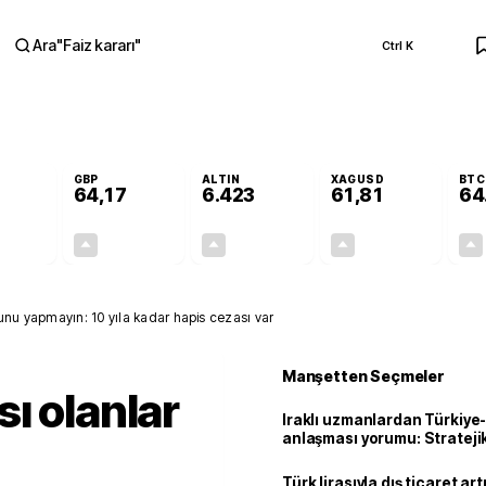
Ara
"
Faiz kararı
"
Ctrl K
RA
GBP
ALTIN
XAGUSD
BTC
64,17
6.423
61,81
64
+0,26%
+0,28%
+3,08%
+3,83%
0,14
0,18
191,63
2,28
unu yapmayın: 10 yıla kadar hapis cezası var
Manşetten Seçmeler
ı olanlar
Iraklı uzmanlardan Türkiye-
anlaşması yorumu: Stratejik
Türk lirasıyla dış ticaret art