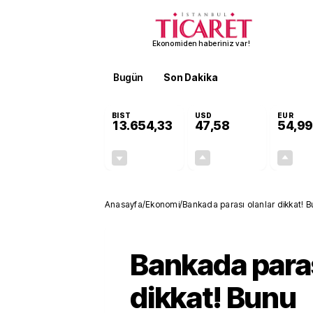
Ekonomiden haberiniz var!
Bugün
Son Dakika
Finans
EKST
BIST
USD
EUR
13.654,33
47,58
54,99
-0,25%
+0,10%
-33,60
0,05
Anasayfa
/
Ekonomi
/
Bankada parası olanlar dikkat! B
Bankada paras
dikkat! Bunu