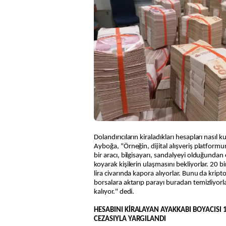
Dolandırıcıların kiraladıkları hesapları nasıl 
Ayboğa, "Örneğin, dijital alışveriş platformu
bir aracı, bilgisayarı, sandalyeyi olduğunda
koyarak kişilerin ulaşmasını bekliyorlar. 20 bin
lira civarında kapora alıyorlar. Bunu da krip
borsalara aktarıp parayı buradan temizliyorla
kalıyor." dedi.
HESABINI KİRALAYAN AYAKKABI BOYACISI 
CEZASIYLA YARGILANDI