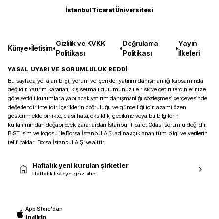
İstanbul Ticaret Üniversitesi
Gizlilik ve KVKK
Doğrulama
Yayın
Künye
•
İletişim
•
•
•
Politikası
Politikası
İlkeleri
YASAL UYARI VE SORUMLULUK REDDİ
Bu sayfada yer alan bilgi, yorum ve içerikler yatırım danışmanlığı kapsamında
değildir. Yatırım kararları, kişisel mali durumunuz ile risk ve getiri tercihlerinize
göre yetkili kurumlarla yapılacak yatırım danışmanlığı sözleşmesi çerçevesinde
değerlendirilmelidir. İçeriklerin doğruluğu ve güncelliği için azami özen
gösterilmekle birlikte, olası hata, eksiklik, gecikme veya bu bilgilerin
kullanımından doğabilecek zararlardan İstanbul Ticaret Odası sorumlu değildir.
BIST isim ve logosu ile Borsa İstanbul A.Ş. adına açıklanan tüm bilgi ve verilerin
telif hakları Borsa İstanbul A.Ş.’ye aittir.
Haftalık yeni kurulan şirketler
Haftalık listeye göz atın
App Store'dan
indirin