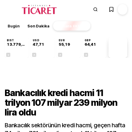
Bugün
Son Dakika
Finans
EKSTRA
BIST
USD
EUR
GBP
13.779,39
47,71
55,19
64,41
PİYASA
VERİLERİ
-0,14%
+0,18%
+0,32%
+0,38%
Sektörel
Bankacılık kredi hacmi 11
trilyon 107 milyar 239 milyon
lira oldu
Bankacılık sektörünün kredi hacmi, geçen hafta