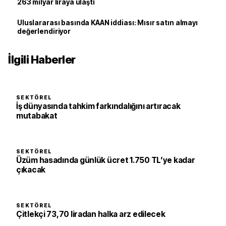
263 milyar liraya ulaştı
Uluslararası basında KAAN iddiası: Mısır satın almayı
değerlendiriyor
İlgili Haberler
SEKTÖREL
İş dünyasında tahkim farkındalığını artıracak
mutabakat
SEKTÖREL
Üzüm hasadında günlük ücret 1.750 TL’ye kadar
çıkacak
SEKTÖREL
Çitlekçi 73,70 liradan halka arz edilecek