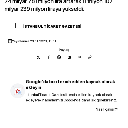
74 milyar 781 milyon lira artarak 11 trilyon 107
milyar 239 milyon liraya yükseldi.
İ
İSTANBUL TICARET GAZETESI
Yayınlanma
23.11.2023, 15:11
Paylaş
N
Google'da bizi tercih edilen kaynak olarak
ekleyin
İstanbul Ticaret Gazetesi
'i tercih edilen kaynak olarak
ekleyerek haberlerimizi Google'da daha sık görebilirsiniz.
Kaynak ekle
Nasıl çalışır?
›