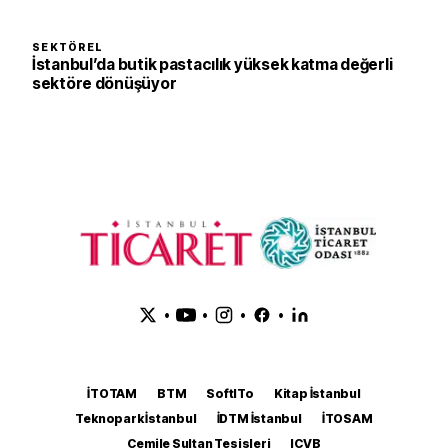
SEKTÖREL
İstanbul’da butik pastacılık yüksek katma değerli
sektöre dönüşüyor
•
•
•
•
İTOTAM
BTM
SoftITo
Kitap İstanbul
Teknopark İstanbul
İDTM İstanbul
İTOSAM
Cemile Sultan Tesisleri
ICVB