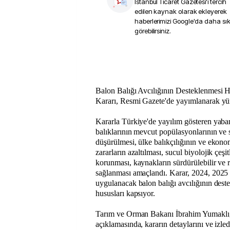
İstanbul Ticaret Gazetesi
'i tercih
edilen kaynak olarak ekleyerek
haberlerimizi Google'da daha sı
görebilirsiniz.
Balon Balığı Avcılığının Desteklenmesi
Kararı, Resmi Gazete'de yayımlanarak yür
Kararla Türkiye'de yayılım gösteren yabanc
balıklarının mevcut popülasyonlarının ve s
düşürülmesi, ülke balıkçılığının ve ekono
zararların azaltılması, sucul biyolojik çeşit
korunması, kaynakların sürdürülebilir ve 
sağlanması amaçlandı. Karar, 2024, 2025 
uygulanacak balon balığı avcılığının dest
hususları kapsıyor.
Tarım ve Orman Bakanı İbrahim Yumaklı, 
açıklamasında, kararın detaylarını ve izledik