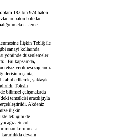
 toplam 183 bin 974 balon
vlanan balon balıkları
balığının ekosisteme
enmesine İlişkin Tebliğ ile
 gibi sanayi kollarında
ası yönünde düzenlemeler
etti: "Bu kapsamda,
ücretsiz verilmesi sağlandı.
ı derisinin çanta,
i kabul edilerek, yaklaşık
dırıldı. Toksin
nde bilimsel çalışmalarda
eki temsilcisi aracılığıyla
erçekleştirildi. Akdeniz
ize ilişkin
kle tebliğini de
ayacağız. Sucul
klarımızın korunması
z kararlılıkla devam