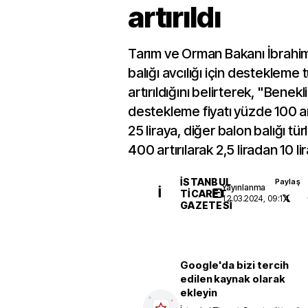
artırıldı
Tarım ve Orman Bakanı İbrahim
balığı avcılığı için destekleme t
artırıldığını belirterek, "Benek
destekleme fiyatı yüzde 100 art
25 liraya, diğer balon balığı t
400 artırılarak 2,5 liradan 10 li
İSTANBUL
Paylaş
Yayınlanma
İ
TICARET
12.03.2024, 09:14
GAZETESI
Google'da bizi tercih
edilen kaynak olarak
ekleyin