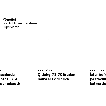
Yönetici
İstanbul Ticaret Gazetesi –
Süper Admin
EL
SEKTÖREL
SEKTÖRE
asadında
Çitlekçi 73,70 liradan
İstanbul’
ücret 1.750
halka arz edilecek
pastacılı
adar çıkacak
katma de
dönüşüy