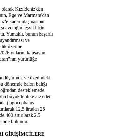
ı olarak Kızıldeniz'den
rının, Ege ve Marmara'dan
niz'e kadar ulaşmasının
 avcılığın teşviki için
ttı. Yumaklı, bunun başarılı
i uyandırması ve
ilik üzerine
2026 yıllarını kapsayan
rarı"nın yürürlüğe
nını düşürmek ve üzerindeki
su dönemde balon balığı
 doğrudan desteklemede
aha büyük tehlike arz eden
ında (lagocephalus
ırılarak 12,5 liradan 25
de 400 artırılarak 2,5
esinde bulundu.
I GİRİŞİMCİLERE