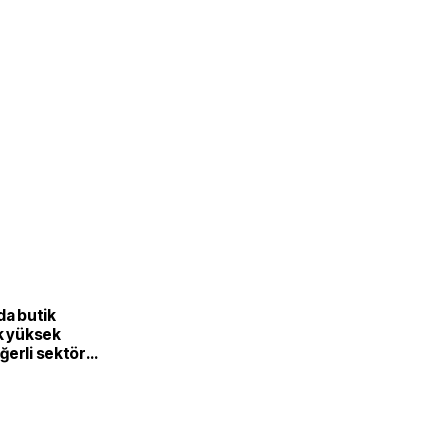
L
da butik
k yüksek
ğerli sektöre
or