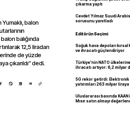
çıkarma yaptı
Cevdet Yılmaz Suudi Arabi
sorusunu yanıtladı
 Yumaklı, balon
utarlarının
Editörün Seçimi
li balon balığında
Soğuk hava depoları kırsal 
ırılarak 12,5 liradan
ve ihracatı güçlendiriyor
ürlerinde de yüzde
raya çıkarıldı” dedi.
Türkiye'nin NATO ülkeleri
ihracatı artıyor: 6,2 milyar d
milyar doları aştı
5G rekor getirdi: Elektroni
N
yatırımları 263 milyar liraya
Uluslararası basında KAAN i
Mısır satın almayı değerlen
Kaynak ekle