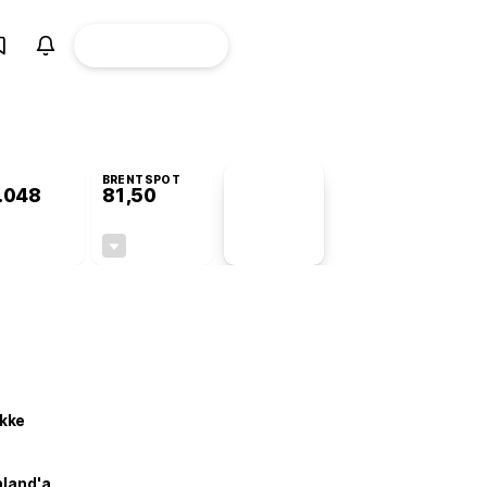
ÜYE
CANLI BORSA
Girişi
BRENTSPOT
.048
81,50
PİYASA
VERİLERİ
0,00%
-1,55%
+0,00
-1,28
kke
nland'a