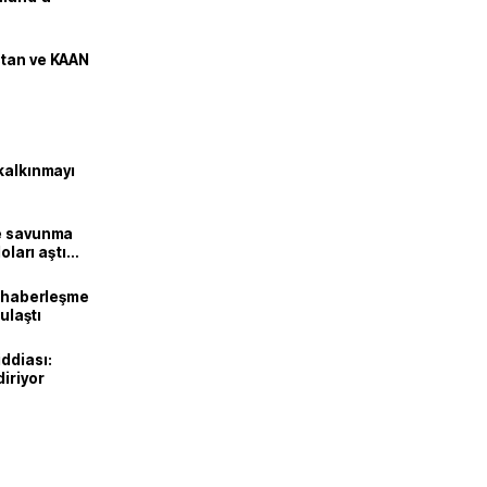
stan ve KAAN
kalkınmayı
ne savunma
oları aştı
k haberleşme
 ulaştı
ddiası:
diriyor