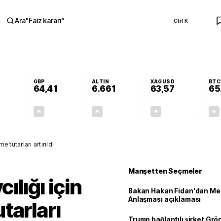
Ara
"
Faiz kararı
"
Ctrl K
RA
GBP
ALTIN
XAGUSD
BTC
64,41
6.661
63,57
65
+0,32%
+0,38%
+2,59%
+3,37%
0,18
0,24
167,96
2,07
e tutarları artırıldı
Manşetten Seçmeler
cılığı için
Bakan Hakan Fidan'dan Me
Anlaşması açıklaması
tarları
Trump bağlantılı şirket Grö