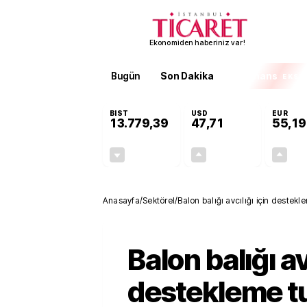
Ekonomiden haberiniz var!
Bugün
Son Dakika
Finans
EKST
BIST
USD
EUR
13.779,39
47,71
55,19
-0,14%
+0,18%
-19,42
0,09
Anasayfa
/
Sektörel
/
Balon balığı avcılığı için desteklem
Balon balığı av
destekleme tu