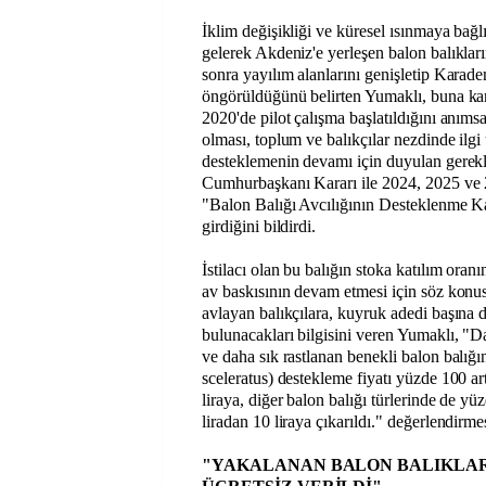
İklim değişikliği ve küresel ısınmaya bağl
gelerek Akdeniz'e yerleşen balon balıkla
sonra yayılım alanlarını genişletip Karade
öngörüldüğünü belirten Yumaklı, buna karşı
2020'de pilot çalışma başlatıldığını anımsa
olması, toplum ve balıkçılar nezdinde ilg
desteklemenin devamı için duyulan gerekl
Cumhurbaşkanı Kararı ile 2024, 2025 ve 
"Balon Balığı Avcılığının Desteklenme Ka
girdiğini bildirdi.
İstilacı olan bu balığın stoka katılım ora
av baskısının devam etmesi için söz konu
avlayan balıkçılara, kuyruk adedi başına
bulunacakları bilgisini veren Yumaklı, "D
ve daha sık rastlanan benekli balon balığ
sceleratus) destekleme fiyatı yüzde 100 art
liraya, diğer balon balığı türlerinde de yüz
liradan 10 liraya çıkarıldı." değerlendirm
"YAKALANAN BALON BALIKLAR