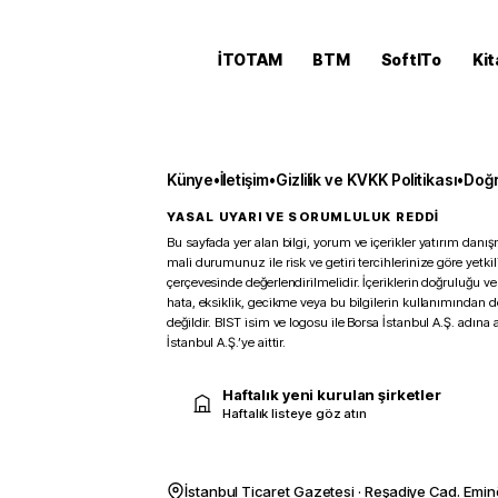
İTOTAM
BTM
SoftITo
Kit
Künye
•
İletişim
•
Gizlilik ve KVKK Politikası
•
Doğr
YASAL UYARI VE SORUMLULUK REDDİ
Bu sayfada yer alan bilgi, yorum ve içerikler yatırım danışm
mali durumunuz ile risk ve getiri tercihlerinize göre yetk
çerçevesinde değerlendirilmelidir. İçeriklerin doğruluğu ve
hata, eksiklik, gecikme veya bu bilgilerin kullanımından 
değildir. BIST isim ve logosu ile Borsa İstanbul A.Ş. adına a
İstanbul A.Ş.’ye aittir.
Haftalık yeni kurulan şirketler
Haftalık listeye göz atın
İstanbul Ticaret Gazetesi · Reşadiye Cad. Emin