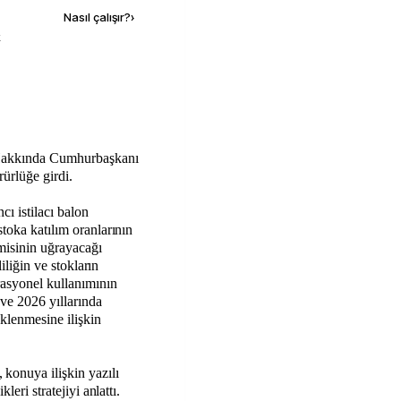
Nasıl çalışır?
›
k
 Hakkında Cumhurbaşkanı
ürlüğe girdi.
ı istilacı balon
toka katılım oranlarının
misinin uğrayacağı
liliğin ve stokların
rasyonel kullanımının
ve 2026 yıllarında
eklenmesine ilişkin
konuya ilişkin yazılı
leri stratejiyi anlattı.