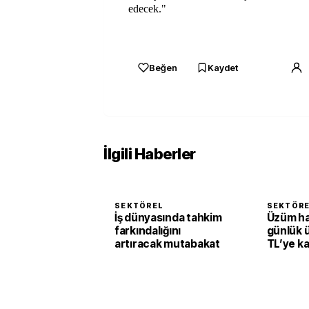
edecek."
Beğen
Kaydet
İlgili Haberler
SEKTÖREL
SEKTÖR
İş dünyasında tahkim
Üzüm h
farkındalığını
günlük 
artıracak mutabakat
TL’ye k