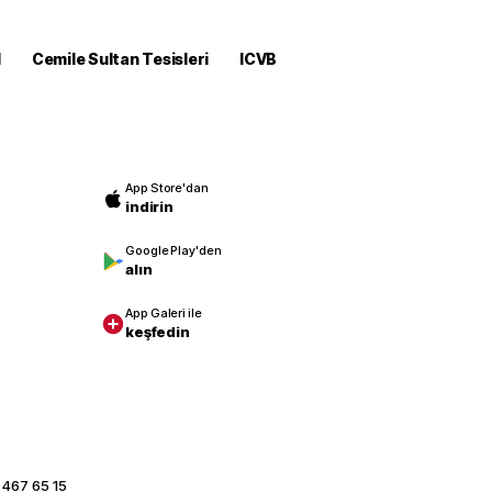
M
Cemile Sultan Tesisleri
ICVB
App Store'dan
indirin
Google Play'den
alın
App Galeri ile
keşfedin
 467 65 15