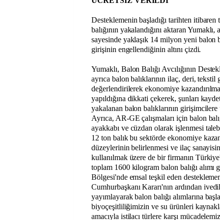
ÜCRETSİZ VERİLDİ"
Desteklemenin başladığı tarihten itibaren
balığının yakalandığını aktaran Yumaklı, a
sayesinde yaklaşık 14 milyon yeni balon 
girişinin engellendiğinin altını çizdi.
Yumaklı, Balon Balığı Avcılığının Destekl
ayrıca balon balıklarının ilaç, deri, tekstil
değerlendirilerek ekonomiye kazandırılm
yapıldığına dikkati çekerek, şunları kayd
yakalanan balon balıklarının girişimcilere 
Ayrıca, AR-GE çalışmaları için balon balığ
ayakkabı ve cüzdan olarak işlenmesi taleb
12 ton balık bu sektörde ekonomiye kazan
düzeylerinin belirlenmesi ve ilaç sanayisi
kullanılmak üzere de bir firmanın Türkiye'd
toplam 1600 kilogram balon balığı alımı g
Bölgesi'nde emsal teşkil eden desteklemem
Cumhurbaşkanı Kararı'nın ardından ivedili
yayımlayarak balon balığı alımlarına başl
biyoçeşitliliğimizin ve su ürünleri kayna
amacıyla istilacı türlere karşı mücadelemi