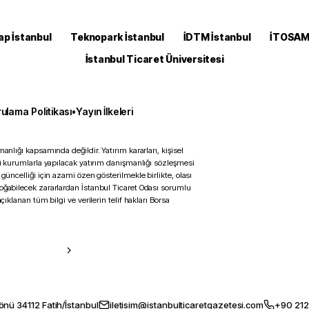
ap İstanbul
Teknopark İstanbul
İDTM İstanbul
İTOSA
İstanbul Ticaret Üniversitesi
ulama Politikası
•
Yayın İlkeleri
anlığı kapsamında değildir. Yatırım kararları, kişisel
ili kurumlarla yapılacak yatırım danışmanlığı sözleşmesi
 güncelliği için azami özen gösterilmekle birlikte, olası
doğabilecek zararlardan İstanbul Ticaret Odası sorumlu
çıklanan tüm bilgi ve verilerin telif hakları Borsa
önü 34112 Fatih/İstanbul
iletisim@istanbulticaretgazetesi.com
+90 212