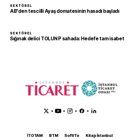
SEKTÖREL
AB'den tescilli Ayaş domatesinin hasadı başladı
SEKTÖREL
Sığınak delici TOLUN P sahada: Hedefe tam isabet
•
•
•
•
İTOTAM
BTM
SoftITo
Kitap İstanbul