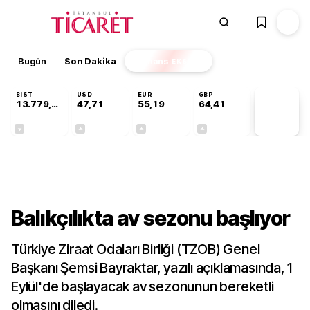
Bugün
Son Dakika
Finans
EKSTRA
BIST
USD
EUR
GBP
13.779,39
47,71
55,19
64,41
PİYASA
VERİLERİ
-0,14%
+0,18%
+0,32%
+0,38%
Sektörel
Balıkçılıkta av sezonu başlıyor
Türkiye Ziraat Odaları Birliği (TZOB) Genel
Başkanı Şemsi Bayraktar, yazılı açıklamasında, 1
Eylül'de başlayacak av sezonunun bereketli
olmasını diledi.