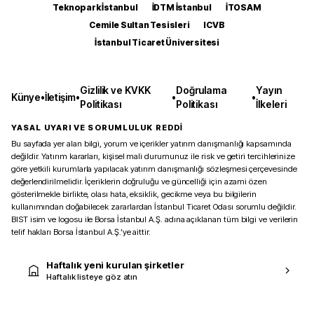
Teknopark İstanbul
İDTM İstanbul
İTOSAM
Cemile Sultan Tesisleri
ICVB
İstanbul Ticaret Üniversitesi
Gizlilik ve KVKK
Doğrulama
Yayın
Künye
•
İletişim
•
•
•
Politikası
Politikası
İlkeleri
YASAL UYARI VE SORUMLULUK REDDİ
Bu sayfada yer alan bilgi, yorum ve içerikler yatırım danışmanlığı kapsamında
değildir. Yatırım kararları, kişisel mali durumunuz ile risk ve getiri tercihlerinize
göre yetkili kurumlarla yapılacak yatırım danışmanlığı sözleşmesi çerçevesinde
değerlendirilmelidir. İçeriklerin doğruluğu ve güncelliği için azami özen
gösterilmekle birlikte, olası hata, eksiklik, gecikme veya bu bilgilerin
kullanımından doğabilecek zararlardan İstanbul Ticaret Odası sorumlu değildir.
BIST isim ve logosu ile Borsa İstanbul A.Ş. adına açıklanan tüm bilgi ve verilerin
telif hakları Borsa İstanbul A.Ş.’ye aittir.
Haftalık yeni kurulan şirketler
Haftalık listeye göz atın