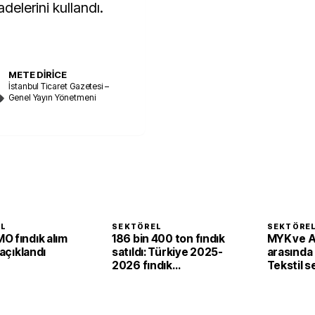
adelerini kullandı.
METE DİRİCE
İstanbul Ticaret Gazetesi –
Genel Yayın Yönetmeni
EL
SEKTÖREL
SEKTÖRE
O fındık alım
186 bin 400 ton fındık
MYK ve 
 açıklandı
satıldı: Türkiye 2025-
arasında i
2026 fındık
Tekstil 
sezonunda 2,4 milyar
'yeşil ve d
dolar gelir sağladı
dönüşü