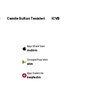
M
Cemile Sultan Tesisleri
ICVB
App Store'dan
indirin
Google Play'den
alın
App Galeri ile
keşfedin