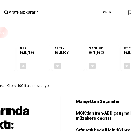
Ara
"
Faiz kararı
"
Ctrl K
RA
GBP
ALTIN
XAGUSD
BTC
64,16
6.487
61,60
64
-0,10%
+0,10%
-0,14%
-0,71%
-0,05
0,06
-9,41
-0,44
ktı: Kilosu 100 liradan satılıyor
Manşetten Seçmeler
arında
MGK’dan İran-ABD çatışmala
müzakere çağrısı
tı:
Sıfır atık hedefi için 161 pr