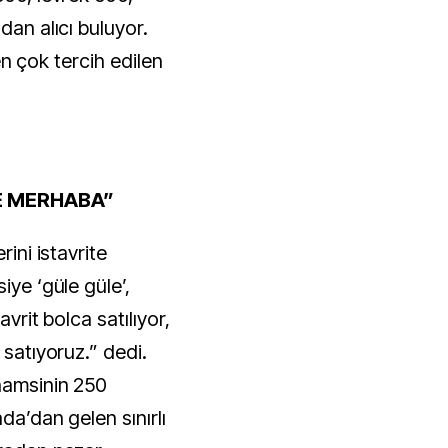
dan alıcı buluyor.
a en çok tercih edilen
E MERHABA”
rini istavrite
iye ‘güle güle’,
avrit bolca satılıyor,
 satıyoruz.” dedi.
hamsinin 250
ada’dan gelen sınırlı