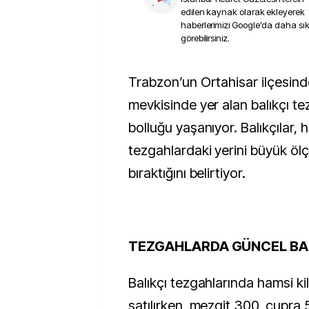
edilen kaynak olarak ekleyerek
haberlerimizi Google'da daha sı
görebilirsiniz.
Trabzon’un Ortahisar ilçesindeki Moloz
mevkisinde yer alan balıkçı te
bolluğu yaşanıyor. Balıkçılar, 
tezgahlardaki yerini büyük ölç
bıraktığını belirtiyor.
TEZGAHLARDA GÜNCEL BAL
Balıkçı tezgahlarında hamsi k
satılırken, mezgit 300, çupra 