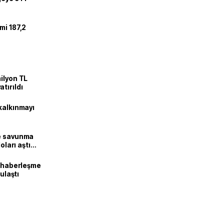
mi 187,2
ilyon TL
tırıldı
kalkınmayı
ne savunma
oları aştı
k haberleşme
 ulaştı