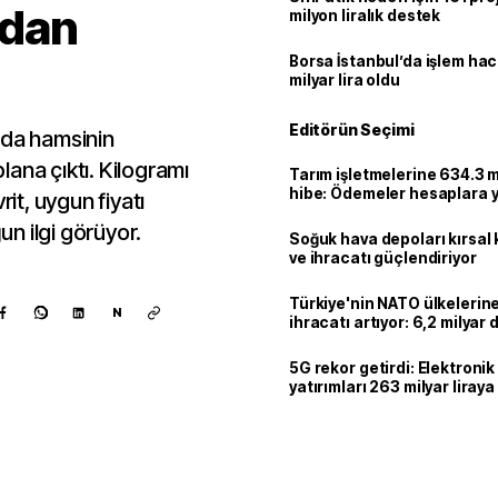
adan
milyon liralık destek
Borsa İstanbul’da işlem hac
milyar lira oldu
Editörün Seçimi
nda hamsinin
plana çıktı. Kilogramı
Tarım işletmelerine 634.3 m
hibe: Ödemeler hesaplara ya
rit, uygun fiyatı
n ilgi görüyor.
Soğuk hava depoları kırsal 
ve ihracatı güçlendiriyor
Türkiye'nin NATO ülkeleri
N
ihracatı artıyor: 6,2 milyar d
milyar doları aştı
5G rekor getirdi: Elektroni
yatırımları 263 milyar liraya
Kaynak ekle