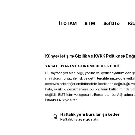
İTOTAM
BTM
SoftITo
Kit
Künye
•
İletişim
•
Gizlilik ve KVKK Politikası
•
Doğr
YASAL UYARI VE SORUMLULUK REDDİ
Bu sayfada yer alan bilgi, yorum ve içerikler yatırım danışm
mali durumunuz ile risk ve getiri tercihlerinize göre yetk
çerçevesinde değerlendirilmelidir. İçeriklerin doğruluğu ve
hata, eksiklik, gecikme veya bu bilgilerin kullanımından 
değildir. BIST isim ve logosu ile Borsa İstanbul A.Ş. adına a
İstanbul A.Ş.’ye aittir.
Haftalık yeni kurulan şirketler
Haftalık listeye göz atın