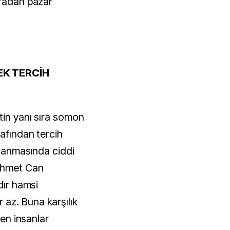
iradan pazar
EK TERCİH
tin yanı sıra somon
afından tercih
vlanmasında ciddi
Mehmet Can
dır hamsi
az. Buna karşılık
ten insanlar