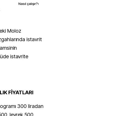
Nasıl çalışır?
›
k
zgahlarında istavrit
hamsinin
üde istavrite
IK FİYATLARI
ilogramı 300 liradan
500, levrek 500,