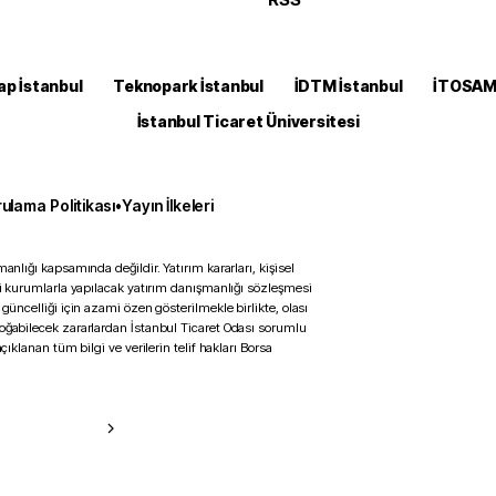
ap İstanbul
Teknopark İstanbul
İDTM İstanbul
İTOSA
İstanbul Ticaret Üniversitesi
ulama Politikası
•
Yayın İlkeleri
anlığı kapsamında değildir. Yatırım kararları, kişisel
ili kurumlarla yapılacak yatırım danışmanlığı sözleşmesi
 güncelliği için azami özen gösterilmekle birlikte, olası
doğabilecek zararlardan İstanbul Ticaret Odası sorumlu
çıklanan tüm bilgi ve verilerin telif hakları Borsa