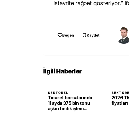
istavrite rağbet gösteriyor.” if
Beğen
Kaydet
İlgili Haberler
SEKTÖREL
SEKTÖR
Ticaret borsalarında
2026 TM
11 ayda 375 bin tonu
fiyatları
aşkın fındık işlem
gördü