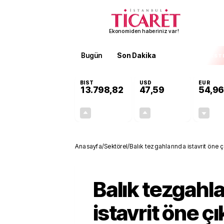
Ekonomiden haberiniz var!
Bugün
Son Dakika
Finans
EKST
BIST
USD
EUR
13.798,82
47,59
54,96
+0,70%
+0,05%
95,68
0,03
Anasayfa
/
Sektörel
/
Balık tezgahlarında istavrit öne çı
Balık tezgahl
istavrit öne çık