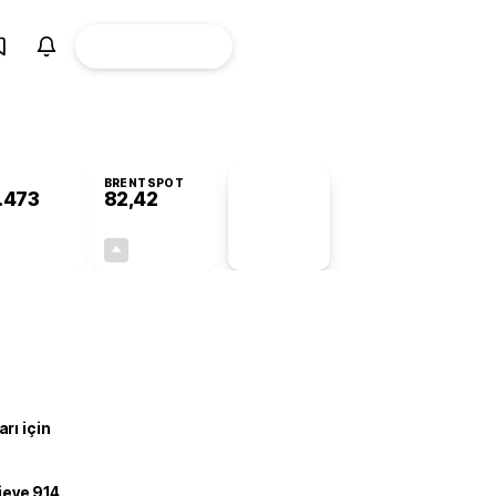
ÜYE
CANLI BORSA
Girişi
BRENTSPOT
.473
82,42
PİYASA
VERİLERİ
-0,78%
+4,45%
+0,00
3,51
rı için
ojeye 914