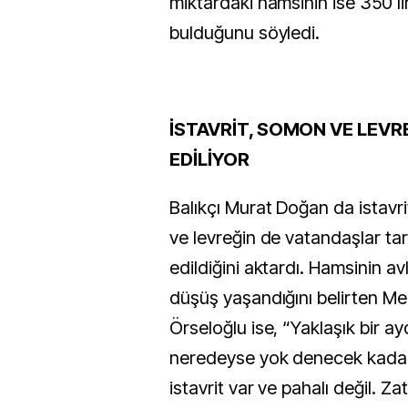
miktardaki hamsinin ise 350 l
bulduğunu söyledi.
İSTAVRİT, SOMON VE LEVR
EDİLİYOR
Balıkçı Murat Doğan da istavri
ve levreğin de vatandaşlar tar
edildiğini aktardı. Hamsinin a
düşüş yaşandığını belirten 
Örseloğlu ise, “Yaklaşık bir ay
neredeyse yok denecek kadar 
istavrit var ve pahalı değil. Za