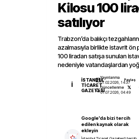
Kilosu 100 lir
satılıyor
Trabzon’da balıkçı tezgahları
azalmasıyla birlikte istavrit ön 
100 liradan satışa sunulan istav
nedeniyle vatandaşlardan yoğu
Yayınlanma
İSTANBUL
Paylaş
01.02.2026, 14:37
İ
TICARET
Güncellenme
GAZETESI
01.07.2026, 04:49
Google'da bizi tercih
edilen kaynak olarak
ekleyin
İstanbul Ticaret Gazetesi
'i tercih