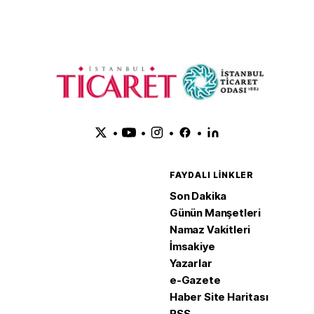
•
•
•
•
FAYDALI LINKLER
Son Dakika
Günün Manşetleri
Namaz Vakitleri
İmsakiye
Yazarlar
e-Gazete
Haber Site Haritası
RSS