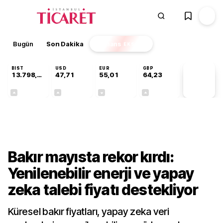
Bugün
Son Dakika
Finans
EKSTRA
BIST
USD
EUR
GBP
13.798,82
47,71
55,01
64,23
PİYASA
VERİLERİ
+0,70%
+0,17%
-0,01%
+0,08%
Finans
Bakır mayısta rekor kırdı:
Yenilenebilir enerji ve yapay
zeka talebi fiyatı destekliyor
Küresel bakır fiyatları, yapay zeka veri