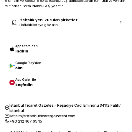
BIST isim ve logosu ile Borsa İstanbul A.Ş. adına açıklanan tüm bilgi ve verilerin
telif hakları Borsa İstanbul A.Ş.’ye aittir.
Haftalık yeni kurulan şirketler
Haftalık listeye göz atın
App Store'dan
indirin
Google Play'den
alın
App Galeri ile
keşfedin
İstanbul Ticaret Gazetesi · Reşadiye Cad. Eminönü 34112 Fatih/
İstanbul
iletisim@istanbulticaretgazetesi.com
+90 212 467 65 15