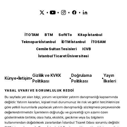
•
•
•
•
İTOTAM
BTM
SoftITo
Kitap İstanbul
Teknopark İstanbul
İDTM İstanbul
İTOSAM
Cemile Sultan Tesisleri
ICVB
İstanbul Ticaret Üniversitesi
Gizlilik ve KVKK
Doğrulama
Yayın
Künye
•
İletişim
•
•
•
Politikası
Politikası
İlkeleri
YASAL UYARI VE SORUMLULUK REDDİ
Bu sayfada yer alan bilgi, yorum ve içerikler yatırım danışmanlığı kapsamında
değildir. Yatırım kararları, kişisel mali durumunuz ile risk ve getiri tercihlerinize
göre yetkili kurumlarla yapılacak yatırım danışmanlığı sözleşmesi çerçevesinde
değerlendirilmelidir. İçeriklerin doğruluğu ve güncelliği için azami özen
gösterilmekle birlikte, olası hata, eksiklik, gecikme veya bu bilgilerin
kullanımından doğabilecek zararlardan İstanbul Ticaret Odası sorumlu değildir.