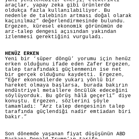
yani yenilenebilir enerji, elektrikli
araçlar, yapay zeka gibi ürünlerde
oldukça fazla kullanılabiliyor. Bu
nedenle de talebinin artması doğal olarak
kaçınılmaz” değerlendirmesinde bulundu.
Ergezen, küresel ekonomik görünümün de
arz-talep dengesi açısından yakından
izlenmesi gerektiğini vurguladı.
HENÜZ ERKEN
Yeni bir ‘süper döngü’ yorumu için henüz
erken olduğunu ifade eden Zafer Ergezen,
talep tarafındaki güçlenmenin ise net
bir gerçek olduğunu kaydetti. Ergezen,
“Eğer ekonomilerde yukarı yönlü bir
hareket olmaya başlarsa, burada bakırın
endüstriyel metallere öncülük edeceğini
söylüyorduk. Bu görüş hâlâ geçerli” diye
konuştu. Ergezen, sözlerini şöyle
tamamladı: “Arz talep dengesinin talep
tarafında güçlendiği nadir emtiadan biri
bakır.”
Son dönemde yaşanan fiyat düşüşünün ABD