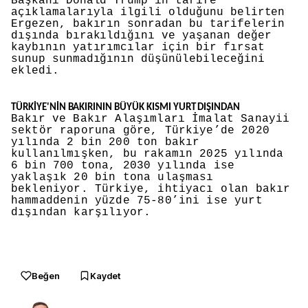
Başkanı Donald Trump’ın tarife
açıklamalarıyla ilgili olduğunu belirten
Ergezen, bakırın sonradan bu tarifelerin
dışında bırakıldığını ve yaşanan değer
kaybının yatırımcılar için bir fırsat
sunup sunmadığının düşünülebileceğini
ekledi.
TÜRKİYE'NİN BAKIRININ BÜYÜK KISMI YURT DIŞINDAN
B
akır
ve Bakır Alaşımları İmalat Sanayii
sektör raporuna göre, Türkiye’de 2020
yılında 2 bin 200 ton bakır
kullanılmışken, bu rakamın 2025 yılında
6 bin 700 tona, 2030 yılında ise
yaklaşık 20 bin tona ulaşması
bekleniyor. Türkiye, ihtiyacı olan bakır
hammaddenin yüzde 75-80’ini ise yurt
dışından karşılıyor.
Beğen
Kaydet