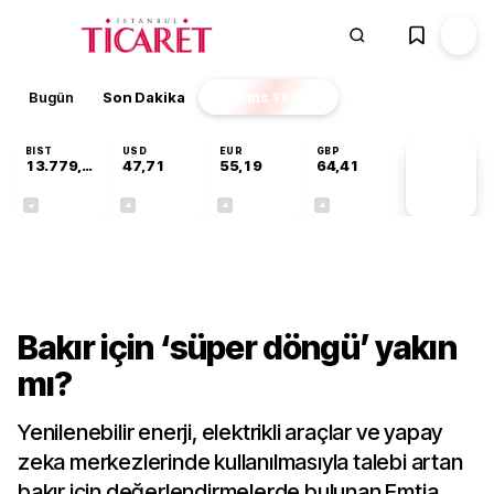
Bugün
Son Dakika
Finans
EKSTRA
BIST
USD
EUR
GBP
13.779,39
47,71
55,19
64,41
PİYASA
VERİLERİ
-0,14%
+0,18%
+0,32%
+0,38%
Finans
Bakır için ‘süper döngü’ yakın
mı?
Yenilenebilir enerji, elektrikli araçlar ve yapay
zeka merkezlerinde kullanılmasıyla talebi artan
bakır için değerlendirmelerde bulunan Emtia