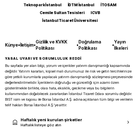
Teknopark İstanbul
İDTM İstanbul
İTOSAM
Cemile Sultan Tesisleri
ICVB
İstanbul Ticaret Üniversitesi
Gizlilik ve KVKK
Doğrulama
Yayın
Künye
•
İletişim
•
•
•
Politikası
Politikası
İlkeleri
YASAL UYARI VE SORUMLULUK REDDİ
Bu sayfada yer alan bilgi, yorum ve içerikler yatırım danışmanlığı kapsamında
değildir. Yatırım kararları, kişisel mali durumunuz ile risk ve getiri tercihlerinize
göre yetkili kurumlarla yapılacak yatırım danışmanlığı sözleşmesi çerçevesinde
değerlendirilmelidir. İçeriklerin doğruluğu ve güncelliği için azami özen
gösterilmekle birlikte, olası hata, eksiklik, gecikme veya bu bilgilerin
kullanımından doğabilecek zararlardan İstanbul Ticaret Odası sorumlu değildir.
BIST isim ve logosu ile Borsa İstanbul A.Ş. adına açıklanan tüm bilgi ve verilerin
telif hakları Borsa İstanbul A.Ş.’ye aittir.
Haftalık yeni kurulan şirketler
Haftalık listeye göz atın