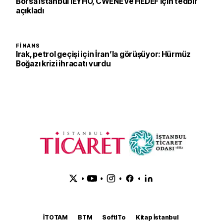
Borsa İstanbul IEYHO, CWENE ve HEDEF için tedbir
açıkladı
FINANS
Irak, petrol geçişi için İran’la görüşüyor: Hürmüz
Boğazı krizi ihracatı vurdu
•
•
•
•
İTOTAM
BTM
SoftITo
Kitap İstanbul