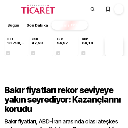
Bugün
Son Dakika
Finans
EKSTRA
BIST
USD
EUR
GBP
13.798,82
47,59
54,97
64,19
PİYASA
VERİLERİ
+0,70%
+0,05%
-0,07%
+0,14%
Finans
Bakır fiyatları rekor seviyeye
yakın seyrediyor: Kazançlarını
korudu
Bakır fiyatları, ABD-İran arasında olası ateşkes