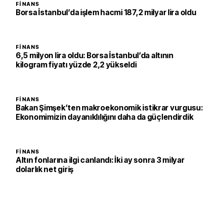
FINANS
Borsa İstanbul’da işlem hacmi 187,2 milyar lira oldu
FINANS
6,5 milyon lira oldu: Borsa İstanbul’da altının
kilogram fiyatı yüzde 2,2 yükseldi
FINANS
Bakan Şimşek’ten makroekonomik istikrar vurgusu:
Ekonomimizin dayanıklılığını daha da güçlendirdik
FINANS
Altın fonlarına ilgi canlandı: İki ay sonra 3 milyar
dolarlık net giriş