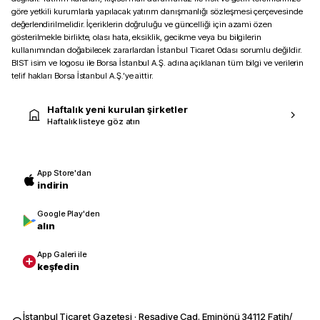
göre yetkili kurumlarla yapılacak yatırım danışmanlığı sözleşmesi çerçevesinde
değerlendirilmelidir. İçeriklerin doğruluğu ve güncelliği için azami özen
gösterilmekle birlikte, olası hata, eksiklik, gecikme veya bu bilgilerin
kullanımından doğabilecek zararlardan İstanbul Ticaret Odası sorumlu değildir.
BIST isim ve logosu ile Borsa İstanbul A.Ş. adına açıklanan tüm bilgi ve verilerin
telif hakları Borsa İstanbul A.Ş.’ye aittir.
Haftalık yeni kurulan şirketler
Haftalık listeye göz atın
App Store'dan
indirin
Google Play'den
alın
App Galeri ile
keşfedin
İstanbul Ticaret Gazetesi · Reşadiye Cad. Eminönü 34112 Fatih/