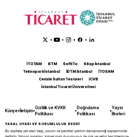
•
•
•
•
İTOTAM
BTM
SoftITo
Kitap İstanbul
Teknopark İstanbul
İDTM İstanbul
İTOSAM
Cemile Sultan Tesisleri
ICVB
İstanbul Ticaret Üniversitesi
Gizlilik ve KVKK
Doğrulama
Yayın
Künye
•
İletişim
•
•
•
Politikası
Politikası
İlkeleri
YASAL UYARI VE SORUMLULUK REDDİ
Bu sayfada yer alan bilgi, yorum ve içerikler yatırım danışmanlığı kapsamında
değildir. Yatırım kararları, kişisel mali durumunuz ile risk ve getiri tercihlerinize