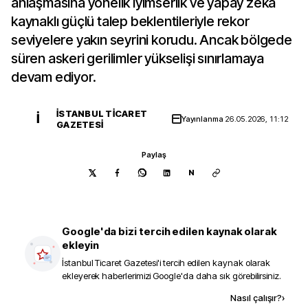
anlaşmasına yönelik iyimserlik ve yapay zekâ
kaynaklı güçlü talep beklentileriyle rekor
seviyelere yakın seyrini korudu. Ancak bölgede
süren askeri gerilimler yükselişi sınırlamaya
devam ediyor.
İSTANBUL TICARET
İ
Yayınlanma
26.05.2026, 11:12
GAZETESI
Paylaş
N
Google'da bizi tercih edilen kaynak olarak
ekleyin
İstanbul Ticaret Gazetesi
'i tercih edilen kaynak olarak
ekleyerek haberlerimizi Google'da daha sık görebilirsiniz.
Kaynak ekle
Nasıl çalışır?
›