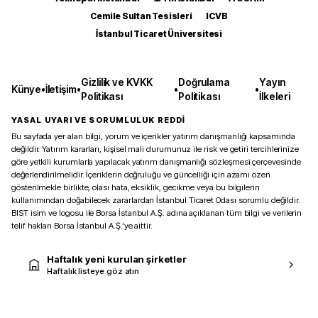
Cemile Sultan Tesisleri
ICVB
İstanbul Ticaret Üniversitesi
Gizlilik ve KVKK
Doğrulama
Yayın
Künye
•
İletişim
•
•
•
Politikası
Politikası
İlkeleri
YASAL UYARI VE SORUMLULUK REDDİ
Bu sayfada yer alan bilgi, yorum ve içerikler yatırım danışmanlığı kapsamında
değildir. Yatırım kararları, kişisel mali durumunuz ile risk ve getiri tercihlerinize
göre yetkili kurumlarla yapılacak yatırım danışmanlığı sözleşmesi çerçevesinde
değerlendirilmelidir. İçeriklerin doğruluğu ve güncelliği için azami özen
gösterilmekle birlikte, olası hata, eksiklik, gecikme veya bu bilgilerin
kullanımından doğabilecek zararlardan İstanbul Ticaret Odası sorumlu değildir.
BIST isim ve logosu ile Borsa İstanbul A.Ş. adına açıklanan tüm bilgi ve verilerin
telif hakları Borsa İstanbul A.Ş.’ye aittir.
Haftalık yeni kurulan şirketler
Haftalık listeye göz atın