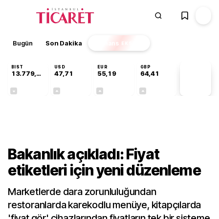
Bugün
Son Dakika
Finans
EKSTRA
BIST
USD
EUR
GBP
13.779,39
47,71
55,19
64,41
PİYASA
VERİLERİ
-0,14%
+0,18%
+0,32%
+0,38%
Ekonomi
Bakanlık açıkladı: Fiyat
etiketleri için yeni düzenleme
Marketlerde dara zorunluluğundan
restoranlarda karekodlu menüye, kitapçılarda
'fiyat gör' cihazlarından fiyatların tek bir sisteme