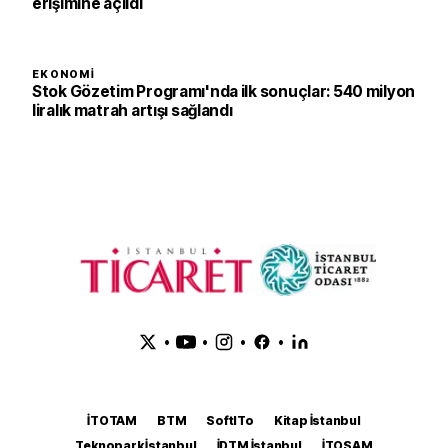
erişimine açıldı
EKONOMI
Stok Gözetim Programı'nda ilk sonuçlar: 540 milyon
liralık matrah artışı sağlandı
•
•
•
•
İTOTAM
BTM
SoftITo
Kitap İstanbul
Teknopark İstanbul
İDTM İstanbul
İTOSAM