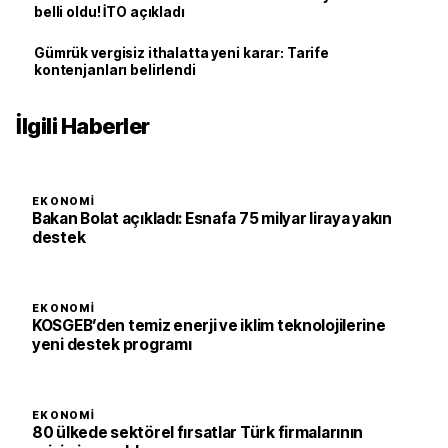
belli oldu! İTO açıkladı
Gümrük vergisiz ithalatta yeni karar: Tarife
kontenjanları belirlendi
İlgili Haberler
EKONOMI
Bakan Bolat açıkladı: Esnafa 75 milyar liraya yakın
destek
EKONOMI
KOSGEB’den temiz enerji ve iklim teknolojilerine
yeni destek programı
EKONOMI
80 ülkede sektörel fırsatlar Türk firmalarının