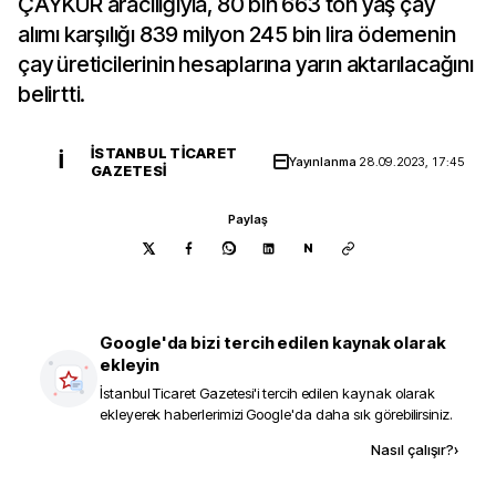
ÇAYKUR aracılığıyla, 80 bin 663 ton yaş çay
alımı karşılığı 839 milyon 245 bin lira ödemenin
çay üreticilerinin hesaplarına yarın aktarılacağını
belirtti.
İSTANBUL TICARET
İ
Yayınlanma
28.09.2023, 17:45
GAZETESI
Paylaş
N
Google'da bizi tercih edilen kaynak olarak
ekleyin
İstanbul Ticaret Gazetesi
'i tercih edilen kaynak olarak
ekleyerek haberlerimizi Google'da daha sık görebilirsiniz.
Kaynak ekle
Nasıl çalışır?
›