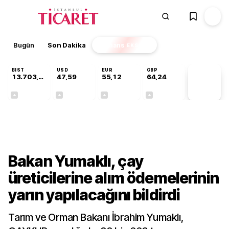
Bugün
Son Dakika
Finans
EKSTRA
BIST
USD
EUR
GBP
13.703,13
47,59
55,12
64,24
PİYASA
VERİLERİ
+0,11%
+0,04%
+0,19%
+0,22%
Gündem
Bakan Yumaklı, çay
üreticilerine alım ödemelerinin
yarın yapılacağını bildirdi
Tarım ve Orman Bakanı İbrahim Yumaklı,