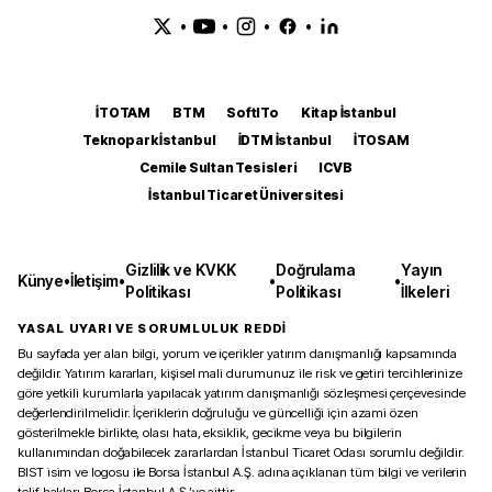
•
•
•
•
İTOTAM
BTM
SoftITo
Kitap İstanbul
Teknopark İstanbul
İDTM İstanbul
İTOSAM
Cemile Sultan Tesisleri
ICVB
İstanbul Ticaret Üniversitesi
Gizlilik ve KVKK
Doğrulama
Yayın
Künye
•
İletişim
•
•
•
Politikası
Politikası
İlkeleri
YASAL UYARI VE SORUMLULUK REDDİ
Bu sayfada yer alan bilgi, yorum ve içerikler yatırım danışmanlığı kapsamında
değildir. Yatırım kararları, kişisel mali durumunuz ile risk ve getiri tercihlerinize
göre yetkili kurumlarla yapılacak yatırım danışmanlığı sözleşmesi çerçevesinde
değerlendirilmelidir. İçeriklerin doğruluğu ve güncelliği için azami özen
gösterilmekle birlikte, olası hata, eksiklik, gecikme veya bu bilgilerin
kullanımından doğabilecek zararlardan İstanbul Ticaret Odası sorumlu değildir.
BIST isim ve logosu ile Borsa İstanbul A.Ş. adına açıklanan tüm bilgi ve verilerin