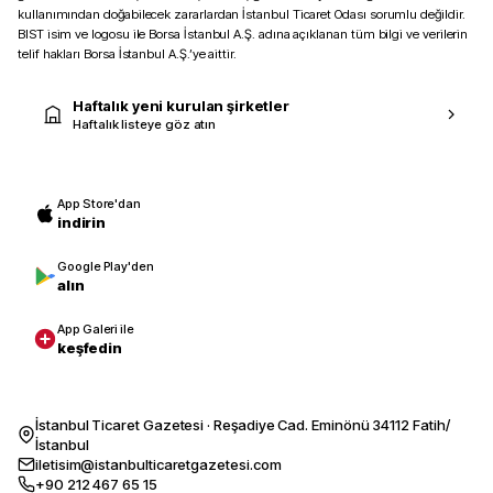
kullanımından doğabilecek zararlardan İstanbul Ticaret Odası sorumlu değildir.
BIST isim ve logosu ile Borsa İstanbul A.Ş. adına açıklanan tüm bilgi ve verilerin
telif hakları Borsa İstanbul A.Ş.’ye aittir.
Haftalık yeni kurulan şirketler
Haftalık listeye göz atın
App Store'dan
indirin
Google Play'den
alın
App Galeri ile
keşfedin
İstanbul Ticaret Gazetesi · Reşadiye Cad. Eminönü 34112 Fatih/
İstanbul
iletisim@istanbulticaretgazetesi.com
+90 212 467 65 15