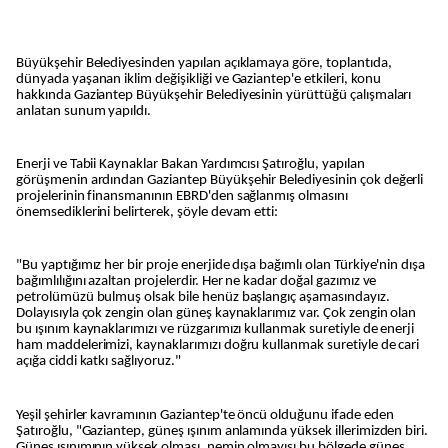
Büyükşehir Belediyesinden yapılan açıklamaya göre, toplantıda,
dünyada yaşanan iklim değişikliği ve Gaziantep'e etkileri, konu
hakkında Gaziantep Büyükşehir Belediyesinin yürüttüğü çalışmaları
anlatan sunum yapıldı.
Enerji ve Tabii Kaynaklar Bakan Yardımcısı Şatıroğlu, yapılan
görüşmenin ardından Gaziantep Büyükşehir Belediyesinin çok değerli
projelerinin finansmanının EBRD'den sağlanmış olmasını
önemsediklerini belirterek, şöyle devam etti:
"Bu yaptığımız her bir proje enerjide dışa bağımlı olan Türkiye'nin dışa
bağımlılığını azaltan projelerdir. Her ne kadar doğal gazımız ve
petrolümüzü bulmuş olsak bile henüz başlangıç aşamasındayız.
Dolayısıyla çok zengin olan güneş kaynaklarımız var. Çok zengin olan
bu ışınım kaynaklarımızı ve rüzgarımızı kullanmak suretiyle de enerji
ham maddelerimizi, kaynaklarımızı doğru kullanmak suretiyle de cari
açığa ciddi katkı sağlıyoruz."
Yeşil şehirler kavramının Gaziantep'te öncü olduğunu ifade eden
Şatıroğlu, "Gaziantep, güneş ışınım anlamında yüksek illerimizden biri.
Güneş ışınımının yüksek olması, nemin olmayışı bu bölgede güneş