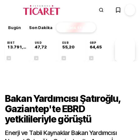
Bugün
Son Dakika
Finans
EKSTRA
BIST
USD
EUR
GBP
13.791,48
47,72
55,20
64,45
PİYASA
VERİLERİ
+0,09%
+0,02%
+0,03%
+0,05%
Gündem
Bakan Yardımcısı Şatıroğlu,
Gaziantep'te EBRD
yetkilileriyle görüştü
Enerji ve Tabii Kaynaklar Bakan Yardımcısı