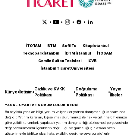
•
•
•
•
İTOTAM
BTM
SoftITo
Kitap İstanbul
Teknopark İstanbul
İDTM İstanbul
İTOSAM
Cemile Sultan Tesisleri
ICVB
İstanbul Ticaret Üniversitesi
Gizlilik ve KVKK
Doğrulama
Yayın
Künye
•
İletişim
•
•
•
Politikası
Politikası
İlkeleri
YASAL UYARI VE SORUMLULUK REDDİ
Bu sayfada yer alan bilgi, yorum ve içerikler yatırım danışmanlığı kapsamında
değildir. Yatırım kararları, kişisel mali durumunuz ile risk ve getiri tercihlerinize
göre yetkili kurumlarla yapılacak yatırım danışmanlığı sözleşmesi çerçevesinde
değerlendirilmelidir. İçeriklerin doğruluğu ve güncelliği için azami özen
gösterilmekle birlikte, olası hata, eksiklik, gecikme veya bu bilgilerin