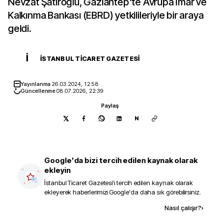
Nevzat Şatıroğlu, Gaziantep'te Avrupa İmar ve
Kalkınma Bankası (EBRD) yetkilileriyle bir araya
geldi.
İ
İSTANBUL TICARET GAZETESI
Yayınlanma
26.03.2024, 12:58
Güncellenme
08.07.2026, 22:39
Paylaş
N
Google'da bizi tercih edilen kaynak olarak
ekleyin
İstanbul Ticaret Gazetesi
'i tercih edilen kaynak olarak
ekleyerek haberlerimizi Google'da daha sık görebilirsiniz.
Kaynak ekle
Nasıl çalışır?
›