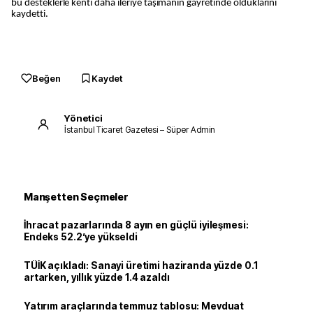
bu desteklerle kenti daha ileriye taşımanın gayretinde olduklarını
kaydetti.
Beğen
Kaydet
Yönetici
İstanbul Ticaret Gazetesi – Süper Admin
Manşetten Seçmeler
İhracat pazarlarında 8 ayın en güçlü iyileşmesi:
Endeks 52.2’ye yükseldi
TÜİK açıkladı: Sanayi üretimi haziranda yüzde 0.1
artarken, yıllık yüzde 1.4 azaldı
Yatırım araçlarında temmuz tablosu: Mevduat