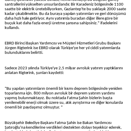
santrallerini yükselten unsurlardandır. Bir Karadeniz bölgesinde 1100
saatte bir elektrik üretebiliyorken, Gaziantep'te bu yaklaşık 2000 saate
kadar çıkabilmekte. Bu da buraya yapılan yatırımları ve geri dönüşümü
daha hızlı hale getiriyor. Aynı yatırımla buradan diğer illere göre bir
buçuk kat daha fazla enerji üretme şansına sahipsiniz." ifadelerini
kullandı.
EBRD Birinci Başkan Yardımcısı ve Müşteri Hizmetleri Grubu Başkanı
Jürgen Rigterink ise EBRD olarak Türkiye'ye her yıl ciddi yatırımlarda
bulunduklarını belirtti.
Sadece 2023 yılında Türkiye'ye 2,5 milyar avroluk yatırım yaptıklarını
anlatan Rigterink, şunları kaydetti:
"Bu yapılan yatırımların önemli bir kısmı deprem bölgesinde yeniden
toparlanma için. 800 milyon avroluk bir deprem yatırım yardımı
yapmış bulunmaktayız. Bu noktada Fatma Şahin bizlerin başta
yenilenebilir enerji olmak üzere su, atık ayrıştırma ve diğer konularda
önemli bir paydaşımız olmuştur. "
Büyükşehir Belediye Başkanı Fatma Şahin ise Bakan Yardımcısı
Şatıroğlu'na kendilerine verdikleri destekten dolayı teşekkür ederek,