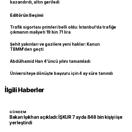
kazandırdı, altın geriledi
Editörün Seçimi
Trafik sigortası primleri belli oldu: İstanbul’da trafiğe
çıkmanın maliyeti 19 bin 71 lira
Şehit yakınları ve gazilere yeni haklar: Kanun
TBMM'den geçti
Abdülhamid Han 4'üncü yılını tamamladı
Üniversiteye dönüşte başvuru için 4 ay süre tanındı
İlgili Haberler
GÜNDEM
Bakan Işıkhan açıkladı: İŞKUR 7 ayda 848 bin kişiyi işe
yerleştirdi