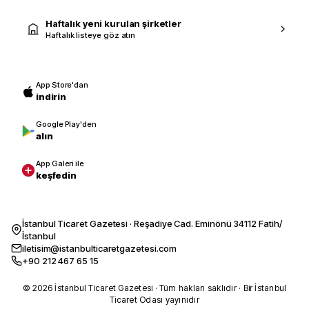
Haftalık yeni kurulan şirketler
Haftalık listeye göz atın
App Store'dan
indirin
Google Play'den
alın
App Galeri ile
keşfedin
İstanbul Ticaret Gazetesi · Reşadiye Cad. Eminönü 34112 Fatih/
İstanbul
iletisim@istanbulticaretgazetesi.com
+90 212 467 65 15
© 2026 İstanbul Ticaret Gazetesi · Tüm hakları saklıdır · Bir İstanbul
Ticaret Odası yayınıdır