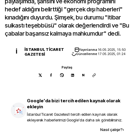
paylaşımda, şahsını ve ekonomi programını
hedef aldığını belirttiği "gerçek dışı haberleri"
kınadığını duyurdu. Şimşek, bu durumu "itibar
suikastı teşebbüsü" olarak değerlendirdi ve "Bu
çabalar başarısız kalmaya mahkumdur" dedi.
İSTANBUL TICARET
Yayınlanma
16.05.2025, 15:50
İ
GAZETESI
Güncellenme
17.05.2025, 01:24
Paylaş
N
Google'da bizi tercih edilen kaynak olarak
ekleyin
İstanbul Ticaret Gazetesi
'i tercih edilen kaynak olarak
ekleyerek haberlerimizi Google'da daha sık görebilirsiniz.
Kaynak ekle
Nasıl çalışır?
›