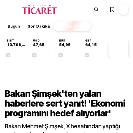
Bugün
Son Dakika
Finans
EKSTRA
BIST
USD
EUR
GBP
13.798,82
47,65
54,95
64,15
PİYASA
VERİLERİ
+0,70%
+0,05%
-0,12%
-0,04%
Ekonomi
Bakan Şimşek'ten yalan
haberlere sert yanıt! 'Ekonomi
programını hedef alıyorlar'
Bakan Mehmet Şimşek, X hesabından yaptığı