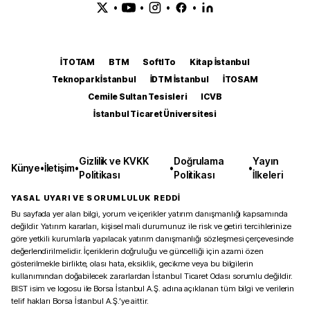
•
•
•
•
İTOTAM
BTM
SoftITo
Kitap İstanbul
Teknopark İstanbul
İDTM İstanbul
İTOSAM
Cemile Sultan Tesisleri
ICVB
İstanbul Ticaret Üniversitesi
Gizlilik ve KVKK
Doğrulama
Yayın
Künye
•
İletişim
•
•
•
Politikası
Politikası
İlkeleri
YASAL UYARI VE SORUMLULUK REDDİ
Bu sayfada yer alan bilgi, yorum ve içerikler yatırım danışmanlığı kapsamında
değildir. Yatırım kararları, kişisel mali durumunuz ile risk ve getiri tercihlerinize
göre yetkili kurumlarla yapılacak yatırım danışmanlığı sözleşmesi çerçevesinde
değerlendirilmelidir. İçeriklerin doğruluğu ve güncelliği için azami özen
gösterilmekle birlikte, olası hata, eksiklik, gecikme veya bu bilgilerin
kullanımından doğabilecek zararlardan İstanbul Ticaret Odası sorumlu değildir.
BIST isim ve logosu ile Borsa İstanbul A.Ş. adına açıklanan tüm bilgi ve verilerin
telif hakları Borsa İstanbul A.Ş.’ye aittir.