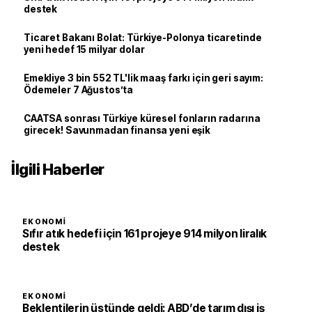
destek
Ticaret Bakanı Bolat: Türkiye-Polonya ticaretinde
yeni hedef 15 milyar dolar
Emekliye 3 bin 552 TL'lik maaş farkı için geri sayım:
Ödemeler 7 Ağustos’ta
CAATSA sonrası Türkiye küresel fonların radarına
girecek! Savunmadan finansa yeni eşik
İlgili Haberler
EKONOMI
Sıfır atık hedefi için 161 projeye 914 milyon liralık
destek
EKONOMI
Beklentilerin üstünde geldi: ABD’de tarım dışı iş