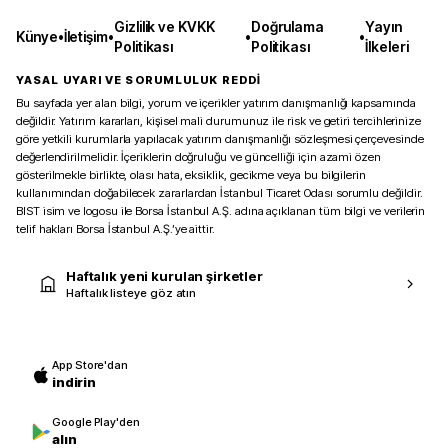
Gizlilik ve KVKK
Doğrulama
Yayın
Künye
•
İletişim
•
•
•
Politikası
Politikası
İlkeleri
YASAL UYARI VE SORUMLULUK REDDİ
Bu sayfada yer alan bilgi, yorum ve içerikler yatırım danışmanlığı kapsamında
değildir. Yatırım kararları, kişisel mali durumunuz ile risk ve getiri tercihlerinize
göre yetkili kurumlarla yapılacak yatırım danışmanlığı sözleşmesi çerçevesinde
değerlendirilmelidir. İçeriklerin doğruluğu ve güncelliği için azami özen
gösterilmekle birlikte, olası hata, eksiklik, gecikme veya bu bilgilerin
kullanımından doğabilecek zararlardan İstanbul Ticaret Odası sorumlu değildir.
BIST isim ve logosu ile Borsa İstanbul A.Ş. adına açıklanan tüm bilgi ve verilerin
telif hakları Borsa İstanbul A.Ş.’ye aittir.
Haftalık yeni kurulan şirketler
Haftalık listeye göz atın
App Store'dan
indirin
Google Play'den
alın