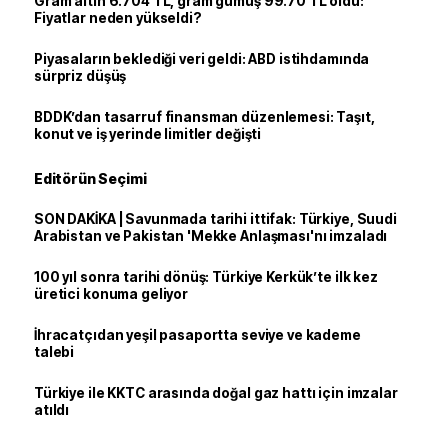
Gram altın 6.704 TL, gram gümüş 99.70 TL oldu:
Fiyatlar neden yükseldi?
Piyasaların beklediği veri geldi: ABD istihdamında
sürpriz düşüş
BDDK’dan tasarruf finansman düzenlemesi: Taşıt,
konut ve iş yerinde limitler değişti
Editörün Seçimi
SON DAKİKA | Savunmada tarihi ittifak: Türkiye, Suudi
Arabistan ve Pakistan 'Mekke Anlaşması'nı imzaladı
100 yıl sonra tarihi dönüş: Türkiye Kerkük’te ilk kez
üretici konuma geliyor
İhracatçıdan yeşil pasaportta seviye ve kademe
talebi
Türkiye ile KKTC arasında doğal gaz hattı için imzalar
atıldı