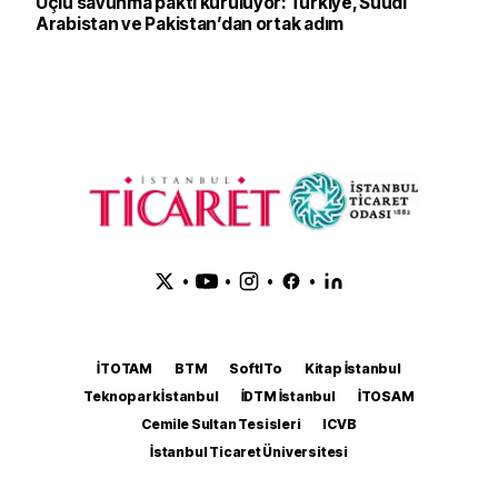
Üçlü savunma paktı kuruluyor: Türkiye, Suudi
Arabistan ve Pakistan’dan ortak adım
•
•
•
•
İTOTAM
BTM
SoftITo
Kitap İstanbul
Teknopark İstanbul
İDTM İstanbul
İTOSAM
Cemile Sultan Tesisleri
ICVB
İstanbul Ticaret Üniversitesi