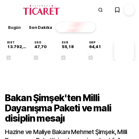
Bugün
Son Dakika
Finans
EKSTRA
BIST
USD
EUR
GBP
13.792,98
47,70
55,18
64,41
PİYASA
VERİLERİ
-0,04%
+0,16%
+0,30%
+0,36%
Gündem
Bakan Şimşek'ten Milli
Dayanışma Paketi ve mali
disiplin mesajı
Hazine ve Maliye Bakanı Mehmet Şimşek, Milli