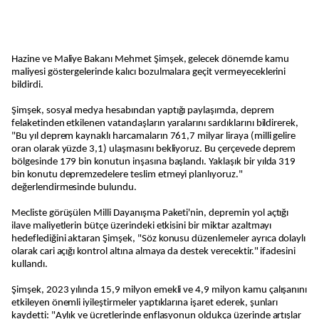
Hazine ve Maliye Bakanı Mehmet Şimşek, gelecek dönemde kamu
maliyesi göstergelerinde kalıcı bozulmalara geçit vermeyeceklerini
bildirdi.
Şimşek, sosyal medya hesabından yaptığı paylaşımda, deprem
felaketinden etkilenen vatandaşların yaralarını sardıklarını bildirerek,
"Bu yıl deprem kaynaklı harcamaların 761,7 milyar liraya (milli gelire
oran olarak yüzde 3,1) ulaşmasını bekliyoruz. Bu çerçevede deprem
bölgesinde 179 bin konutun inşasına başlandı. Yaklaşık bir yılda 319
bin konutu depremzedelere teslim etmeyi planlıyoruz."
değerlendirmesinde bulundu.
Mecliste görüşülen Milli Dayanışma Paketi'nin, depremin yol açtığı
ilave maliyetlerin bütçe üzerindeki etkisini bir miktar azaltmayı
hedeflediğini aktaran Şimşek, "Söz konusu düzenlemeler ayrıca dolaylı
olarak cari açığı kontrol altına almaya da destek verecektir." ifadesini
kullandı.
Şimşek, 2023 yılında 15,9 milyon emekli ve 4,9 milyon kamu çalışanını
etkileyen önemli iyileştirmeler yaptıklarına işaret ederek, şunları
kaydetti: "Aylık ve ücretlerinde enflasyonun oldukça üzerinde artışlar