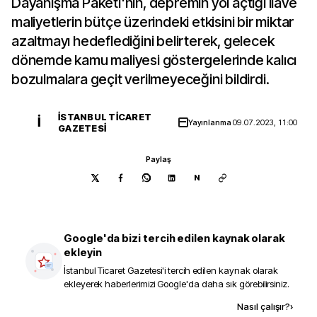
Dayanışma Paketi'nin, depremin yol açtığı ilave
maliyetlerin bütçe üzerindeki etkisini bir miktar
azaltmayı hedeflediğini belirterek, gelecek
dönemde kamu maliyesi göstergelerinde kalıcı
bozulmalara geçit verilmeyeceğini bildirdi.
İSTANBUL TICARET
İ
Yayınlanma
09.07.2023, 11:00
GAZETESI
Paylaş
N
Google'da bizi tercih edilen kaynak olarak
ekleyin
İstanbul Ticaret Gazetesi
'i tercih edilen kaynak olarak
ekleyerek haberlerimizi Google'da daha sık görebilirsiniz.
Kaynak ekle
Nasıl çalışır?
›