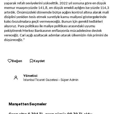
yaparak refah seviyelerini yükselttik. 2022 yıl sonuna göre en düşük
memur maaşını yüzde 141,8, en düşük emekli aylığını ise yüzde 114,3
artırdık. Önümüzdeki dönemde bütçe açığını kontrol altına alarak mali
disiplini yeniden tesis etmek suretiyle kamu maliyesi göstergelerinde
kalıcı bozulmalara geçit vermeyeceğiz. Bunun için gerekli tedbirleri
alıyoruz. Para politikası ile maliye politikası arasındaki uyumu
pekiştirerek Merkez Bankasının enflasyonla mücadelesine destek
vereceğiz. Cari açığı azaltacak adımları atarak ülkemizin risk primini de
düşüreceğiz."
Beğen
Kaydet
Yönetici
İstanbul Ticaret Gazetesi – Süper Admin
Manşetten Seçmeler