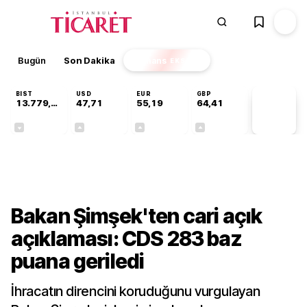
Bugün
Son Dakika
Finans
EKSTRA
BIST
USD
EUR
GBP
13.779,39
47,71
55,19
64,41
PİYASA
VERİLERİ
-0,14%
+0,18%
+0,32%
+0,38%
Ekonomi
Bakan Şimşek'ten cari açık
açıklaması: CDS 283 baz
puana geriledi
İhracatın direncini koruduğunu vurgulayan