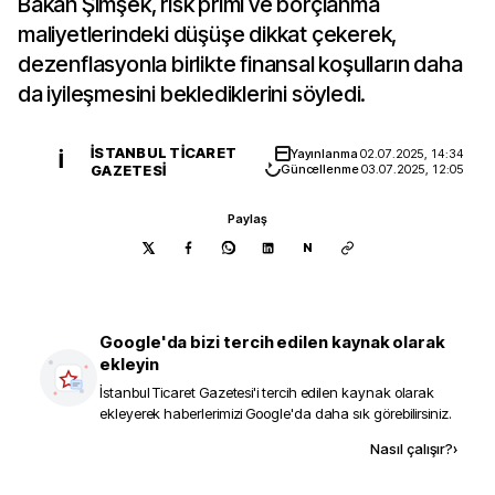
Bakan Şimşek, risk primi ve borçlanma
maliyetlerindeki düşüşe dikkat çekerek,
dezenflasyonla birlikte finansal koşulların daha
da iyileşmesini beklediklerini söyledi.
İSTANBUL TICARET
Yayınlanma
02.07.2025, 14:34
İ
GAZETESI
Güncellenme
03.07.2025, 12:05
Paylaş
N
Google'da bizi tercih edilen kaynak olarak
ekleyin
İstanbul Ticaret Gazetesi
'i tercih edilen kaynak olarak
ekleyerek haberlerimizi Google'da daha sık görebilirsiniz.
Kaynak ekle
Nasıl çalışır?
›