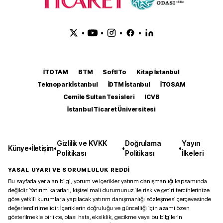
•
•
•
•
İTOTAM
BTM
SoftITo
Kitap İstanbul
Teknopark İstanbul
İDTM İstanbul
İTOSAM
Cemile Sultan Tesisleri
ICVB
İstanbul Ticaret Üniversitesi
Gizlilik ve KVKK
Doğrulama
Yayın
Künye
•
İletişim
•
•
•
Politikası
Politikası
İlkeleri
YASAL UYARI VE SORUMLULUK REDDİ
Bu sayfada yer alan bilgi, yorum ve içerikler yatırım danışmanlığı kapsamında
değildir. Yatırım kararları, kişisel mali durumunuz ile risk ve getiri tercihlerinize
göre yetkili kurumlarla yapılacak yatırım danışmanlığı sözleşmesi çerçevesinde
değerlendirilmelidir. İçeriklerin doğruluğu ve güncelliği için azami özen
gösterilmekle birlikte, olası hata, eksiklik, gecikme veya bu bilgilerin