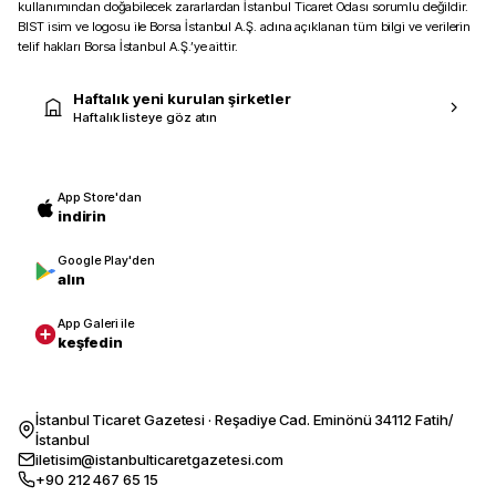
kullanımından doğabilecek zararlardan İstanbul Ticaret Odası sorumlu değildir.
BIST isim ve logosu ile Borsa İstanbul A.Ş. adına açıklanan tüm bilgi ve verilerin
telif hakları Borsa İstanbul A.Ş.’ye aittir.
Haftalık yeni kurulan şirketler
Haftalık listeye göz atın
App Store'dan
indirin
Google Play'den
alın
App Galeri ile
keşfedin
İstanbul Ticaret Gazetesi · Reşadiye Cad. Eminönü 34112 Fatih/
İstanbul
iletisim@istanbulticaretgazetesi.com
+90 212 467 65 15