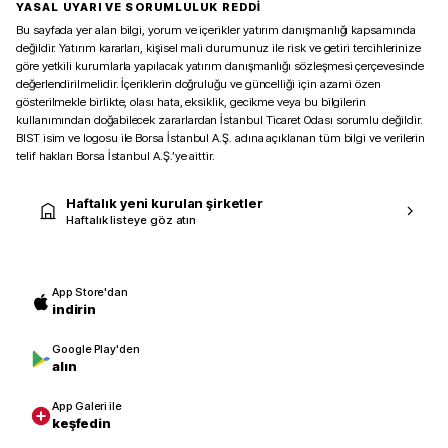
YASAL UYARI VE SORUMLULUK REDDİ
Bu sayfada yer alan bilgi, yorum ve içerikler yatırım danışmanlığı kapsamında
değildir. Yatırım kararları, kişisel mali durumunuz ile risk ve getiri tercihlerinize
göre yetkili kurumlarla yapılacak yatırım danışmanlığı sözleşmesi çerçevesinde
değerlendirilmelidir. İçeriklerin doğruluğu ve güncelliği için azami özen
gösterilmekle birlikte, olası hata, eksiklik, gecikme veya bu bilgilerin
kullanımından doğabilecek zararlardan İstanbul Ticaret Odası sorumlu değildir.
BIST isim ve logosu ile Borsa İstanbul A.Ş. adına açıklanan tüm bilgi ve verilerin
telif hakları Borsa İstanbul A.Ş.’ye aittir.
Haftalık yeni kurulan şirketler
Haftalık listeye göz atın
App Store'dan
indirin
Google Play'den
alın
App Galeri ile
keşfedin