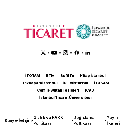
•
•
•
•
İTOTAM
BTM
SoftITo
Kitap İstanbul
Teknopark İstanbul
İDTM İstanbul
İTOSAM
Cemile Sultan Tesisleri
ICVB
İstanbul Ticaret Üniversitesi
Gizlilik ve KVKK
Doğrulama
Yayın
Künye
•
İletişim
•
•
•
Politikası
Politikası
İlkeleri