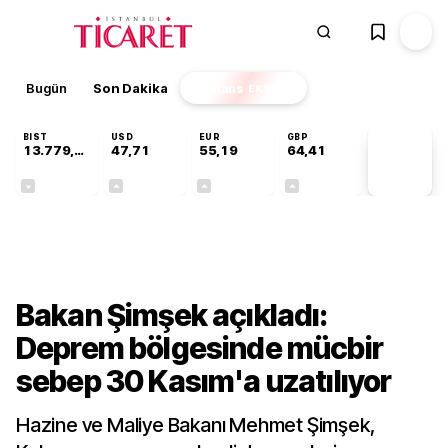
Bugün
Son Dakika
Finans
EKSTRA
BIST
USD
EUR
GBP
13.779,39
47,71
55,19
64,41
PİYASA
VERİLERİ
-0,14%
+0,18%
+0,32%
+0,38%
Gündem
Bakan Şimşek açıkladı:
Deprem bölgesinde mücbir
sebep 30 Kasım'a uzatılıyor
Hazine ve Maliye Bakanı Mehmet Şimşek,