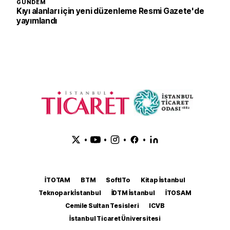
GÜNDEM
Kıyı alanları için yeni düzenleme Resmi Gazete'de
yayımlandı
•
•
•
•
İTOTAM
BTM
SoftITo
Kitap İstanbul
Teknopark İstanbul
İDTM İstanbul
İTOSAM
Cemile Sultan Tesisleri
ICVB
İstanbul Ticaret Üniversitesi