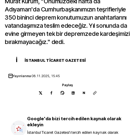
Murat Kurum, "Önümüzdeki hafta da
Adıyaman'da Cumhurbaşkanımızın teşrifleriyle
350 bininci deprem konutumuzun anahtarlarını
vatandaşımıza teslim edeceğiz. Yıl sonunda da
evine girmeyen tek bir depremzede kardeşimizi
bırakmayacağız." dedi.
İ
İSTANBUL TICARET GAZETESI
Yayınlanma
08.11.2025, 15:45
Paylaş
N
Google'da bizi tercih edilen kaynak olarak
ekleyin
İstanbul Ticaret Gazetesi
'i tercih edilen kaynak olarak