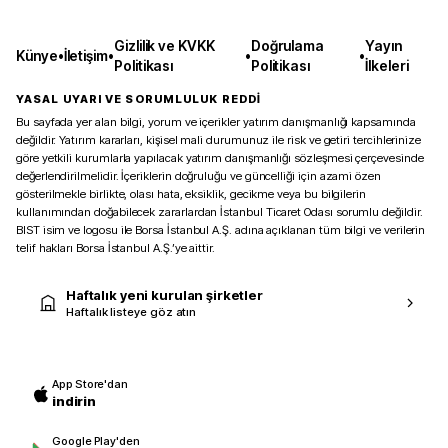
Gizlilik ve KVKK
Doğrulama
Yayın
Künye
•
İletişim
•
•
•
Politikası
Politikası
İlkeleri
YASAL UYARI VE SORUMLULUK REDDİ
Bu sayfada yer alan bilgi, yorum ve içerikler yatırım danışmanlığı kapsamında
değildir. Yatırım kararları, kişisel mali durumunuz ile risk ve getiri tercihlerinize
göre yetkili kurumlarla yapılacak yatırım danışmanlığı sözleşmesi çerçevesinde
değerlendirilmelidir. İçeriklerin doğruluğu ve güncelliği için azami özen
gösterilmekle birlikte, olası hata, eksiklik, gecikme veya bu bilgilerin
kullanımından doğabilecek zararlardan İstanbul Ticaret Odası sorumlu değildir.
BIST isim ve logosu ile Borsa İstanbul A.Ş. adına açıklanan tüm bilgi ve verilerin
telif hakları Borsa İstanbul A.Ş.’ye aittir.
Haftalık yeni kurulan şirketler
Haftalık listeye göz atın
App Store'dan
indirin
Google Play'den