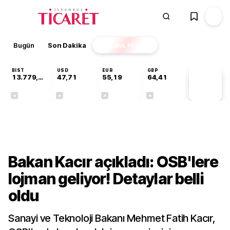
Bugün
Son Dakika
Finans
EKSTRA
BIST
USD
EUR
GBP
13.779,39
47,71
55,19
64,41
PİYASA
VERİLERİ
-0,14%
+0,18%
+0,32%
+0,38%
Gündem
Bakan Kacır açıkladı: OSB'lere
lojman geliyor! Detaylar belli
oldu
Sanayi ve Teknoloji Bakanı Mehmet Fatih Kacır,