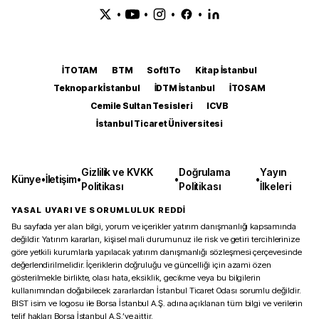
•
•
•
•
İTOTAM
BTM
SoftITo
Kitap İstanbul
Teknopark İstanbul
İDTM İstanbul
İTOSAM
Cemile Sultan Tesisleri
ICVB
İstanbul Ticaret Üniversitesi
Gizlilik ve KVKK
Doğrulama
Yayın
Künye
•
İletişim
•
•
•
Politikası
Politikası
İlkeleri
YASAL UYARI VE SORUMLULUK REDDİ
Bu sayfada yer alan bilgi, yorum ve içerikler yatırım danışmanlığı kapsamında
değildir. Yatırım kararları, kişisel mali durumunuz ile risk ve getiri tercihlerinize
göre yetkili kurumlarla yapılacak yatırım danışmanlığı sözleşmesi çerçevesinde
değerlendirilmelidir. İçeriklerin doğruluğu ve güncelliği için azami özen
gösterilmekle birlikte, olası hata, eksiklik, gecikme veya bu bilgilerin
kullanımından doğabilecek zararlardan İstanbul Ticaret Odası sorumlu değildir.
BIST isim ve logosu ile Borsa İstanbul A.Ş. adına açıklanan tüm bilgi ve verilerin
telif hakları Borsa İstanbul A.Ş.’ye aittir.