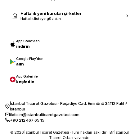
Haftalık yeni kurulan şirketler
Haftalık listeye göz atın
App Store'dan
indirin
Google Play'den
alın
App Galeri ile
keşfedin
İstanbul Ticaret Gazetesi · Reşadiye Cad. Eminönü 34112 Fatih/
İstanbul
iletisim@istanbulticaretgazetesi.com
+90 212 467 65 15
© 2026 İstanbul Ticaret Gazetesi · Tüm hakları saklıdır · Bir İstanbul
Ticaret Odası yayınıdır