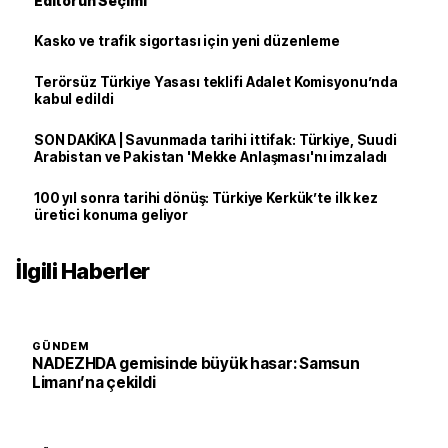
Editörün Seçimi
Kasko ve trafik sigortası için yeni düzenleme
Terörsüz Türkiye Yasası teklifi Adalet Komisyonu’nda
kabul edildi
SON DAKİKA | Savunmada tarihi ittifak: Türkiye, Suudi
Arabistan ve Pakistan 'Mekke Anlaşması'nı imzaladı
100 yıl sonra tarihi dönüş: Türkiye Kerkük’te ilk kez
üretici konuma geliyor
İlgili Haberler
GÜNDEM
NADEZHDA gemisinde büyük hasar: Samsun
Limanı’na çekildi