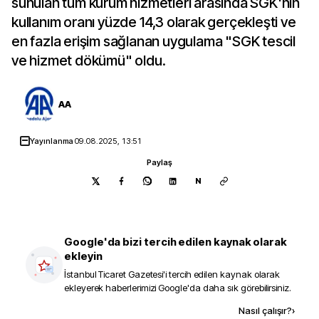
sunulan tüm kurum hizmetleri arasında SGK'nın
kullanım oranı yüzde 14,3 olarak gerçekleşti ve
en fazla erişim sağlanan uygulama "SGK tescil
ve hizmet dökümü" oldu.
AA
Yayınlanma
09.08.2025, 13:51
Paylaş
N
Google'da bizi tercih edilen kaynak olarak
ekleyin
İstanbul Ticaret Gazetesi
'i tercih edilen kaynak olarak
ekleyerek haberlerimizi Google'da daha sık görebilirsiniz.
Kaynak ekle
Nasıl çalışır?
›