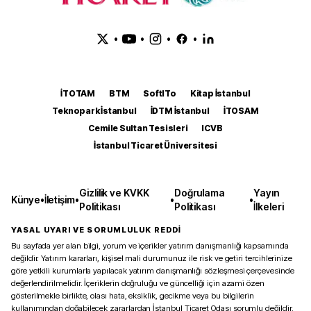
•
•
•
•
İTOTAM
BTM
SoftITo
Kitap İstanbul
Teknopark İstanbul
İDTM İstanbul
İTOSAM
Cemile Sultan Tesisleri
ICVB
İstanbul Ticaret Üniversitesi
Gizlilik ve KVKK
Doğrulama
Yayın
Künye
•
İletişim
•
•
•
Politikası
Politikası
İlkeleri
YASAL UYARI VE SORUMLULUK REDDİ
Bu sayfada yer alan bilgi, yorum ve içerikler yatırım danışmanlığı kapsamında
değildir. Yatırım kararları, kişisel mali durumunuz ile risk ve getiri tercihlerinize
göre yetkili kurumlarla yapılacak yatırım danışmanlığı sözleşmesi çerçevesinde
değerlendirilmelidir. İçeriklerin doğruluğu ve güncelliği için azami özen
gösterilmekle birlikte, olası hata, eksiklik, gecikme veya bu bilgilerin
kullanımından doğabilecek zararlardan İstanbul Ticaret Odası sorumlu değildir.