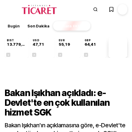
Bugün
Son Dakika
Finans
EKSTRA
BIST
USD
EUR
GBP
13.779,39
47,71
55,19
64,41
PİYASA
VERİLERİ
-0,14%
+0,18%
+0,32%
+0,38%
Gündem
Bakan Işıkhan açıkladı: e-
Devlet'te en çok kullanılan
hizmet SGK
Bakan Işıkhan'ın açıklamasına göre, e-Devlet'te