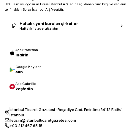
BIST isim ve logosu ile Borsa İstanbul A.Ş. adına açıklanan tüm bilgi ve verilerin
telif hakları Borsa İstanbul A.Ş.’ye aittir.
Haftalık yeni kurulan şirketler
Haftalık listeye göz atın
App Store'dan
indirin
Google Play'den
alın
App Galeri ile
keşfedin
İstanbul Ticaret Gazetesi · Reşadiye Cad. Eminönü 34112 Fatih/
İstanbul
iletisim@istanbulticaretgazetesi.com
+90 212 467 65 15