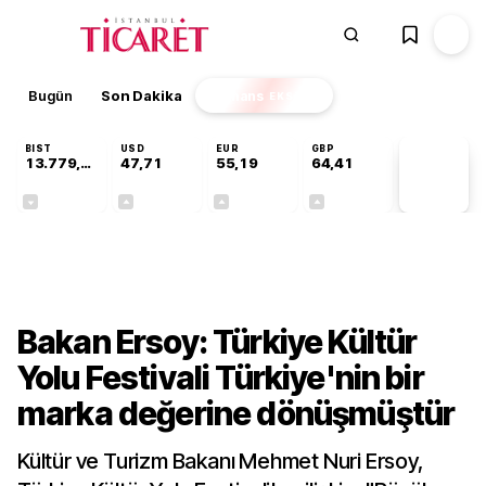
Bugün
Son Dakika
Finans
EKSTRA
BIST
USD
EUR
GBP
13.779,39
47,71
55,19
64,41
PİYASA
VERİLERİ
-0,14%
+0,18%
+0,32%
+0,38%
Kültür-Sanat
Bakan Ersoy: Türkiye Kültür
Yolu Festivali Türkiye'nin bir
marka değerine dönüşmüştür
Kültür ve Turizm Bakanı Mehmet Nuri Ersoy,