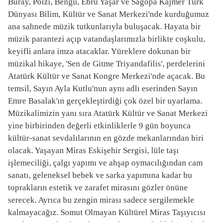
Buray, Poizi, Bengü, Ebru Yaşar ve Sagopa Kajmer Türk
Dünyası Bilim, Kültür ve Sanat Merkezi'nde kurduğumuz
ana sahnede müzik tutkunlarıyla buluşacak. Hayata bir
müzik parantezi açıp vatandaşlarımızla birlikte coşkulu,
keyifli anlara imza atacaklar. Yüreklere dokunan bir
müzikal hikaye, 'Sen de Gitme Triyandafilis', perdelerini
Atatürk Kültür ve Sanat Kongre Merkezi'nde açacak. Bu
temsil, Sayın Ayla Kutlu'nun aynı adlı eserinden Sayın
Emre Basalak'ın gerçekleştirdiği çok özel bir uyarlama.
Müzikalimizin yanı sıra Atatürk Kültür ve Sanat Merkezi
yine birbirinden değerli etkinliklerle 9 gün boyunca
kültür-sanat sevdalılarının en gözde mekanlarından biri
olacak. Yaşayan Miras Eskişehir Sergisi, lüle taşı
işlemeciliği, çalgı yapımı ve ahşap oymacılığından cam
sanatı, geleneksel bebek ve sarka yapımına kadar bu
toprakların estetik ve zarafet mirasını gözler önüne
serecek. Ayrıca bu zengin mirası sadece sergilemekle
kalmayacağız. Somut Olmayan Kültürel Miras Taşıyıcısı