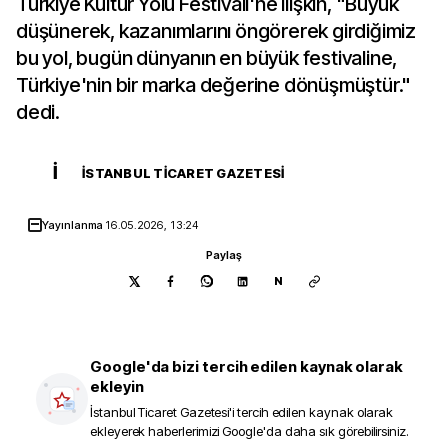
Türkiye Kültür Yolu Festivali'ne ilişkin, "Büyük
düşünerek, kazanımlarını öngörerek girdiğimiz
bu yol, bugün dünyanın en büyük festivaline,
Türkiye'nin bir marka değerine dönüşmüştür."
dedi.
İ
İSTANBUL TICARET GAZETESI
Yayınlanma
16.05.2026, 13:24
Paylaş
N
Google'da bizi tercih edilen kaynak olarak
ekleyin
İstanbul Ticaret Gazetesi
'i tercih edilen kaynak olarak
ekleyerek haberlerimizi Google'da daha sık görebilirsiniz.