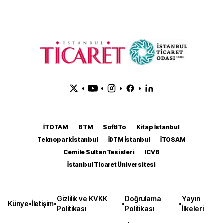
•
•
•
•
İTOTAM
BTM
SoftITo
Kitap İstanbul
Teknopark İstanbul
İDTM İstanbul
İTOSAM
Cemile Sultan Tesisleri
ICVB
İstanbul Ticaret Üniversitesi
Gizlilik ve KVKK
Doğrulama
Yayın
Künye
•
İletişim
•
•
•
Politikası
Politikası
İlkeleri