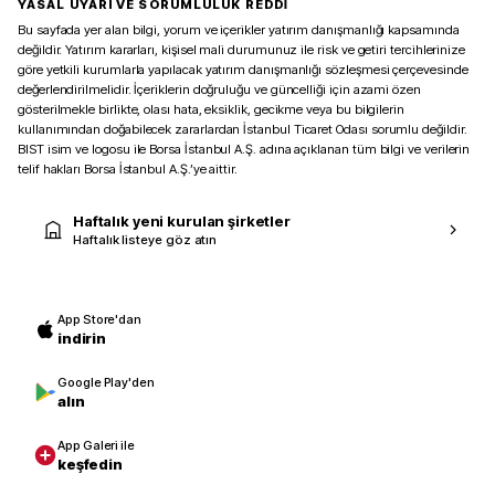
YASAL UYARI VE SORUMLULUK REDDİ
Bu sayfada yer alan bilgi, yorum ve içerikler yatırım danışmanlığı kapsamında
değildir. Yatırım kararları, kişisel mali durumunuz ile risk ve getiri tercihlerinize
göre yetkili kurumlarla yapılacak yatırım danışmanlığı sözleşmesi çerçevesinde
değerlendirilmelidir. İçeriklerin doğruluğu ve güncelliği için azami özen
gösterilmekle birlikte, olası hata, eksiklik, gecikme veya bu bilgilerin
kullanımından doğabilecek zararlardan İstanbul Ticaret Odası sorumlu değildir.
BIST isim ve logosu ile Borsa İstanbul A.Ş. adına açıklanan tüm bilgi ve verilerin
telif hakları Borsa İstanbul A.Ş.’ye aittir.
Haftalık yeni kurulan şirketler
Haftalık listeye göz atın
App Store'dan
indirin
Google Play'den
alın
App Galeri ile
keşfedin