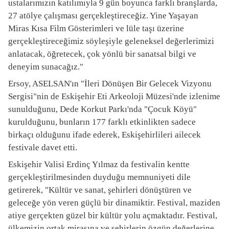
ustalarımızın katılımıyla 9 gün boyunca farklı branşlarda,
27 atölye çalışması gerçekleştireceğiz. Yine Yaşayan
Miras Kısa Film Gösterimleri ve lüle taşı üzerine
gerçekleştireceğimiz söyleşiyle geleneksel değerlerimizi
anlatacak, öğretecek, çok yönlü bir sanatsal bilgi ve
deneyim sunacağız."
Ersoy, ASELSAN'ın "İleri Dönüşen Bir Gelecek Vizyonu
Sergisi"nin de Eskişehir Eti Arkeoloji Müzesi'nde izlenime
sunulduğunu, Dede Korkut Parkı'nda "Çocuk Köyü"
kurulduğunu, bunların 177 farklı etkinlikten sadece
birkaçı olduğunu ifade ederek, Eskişehirlileri ailecek
festivale davet etti.
Eskişehir Valisi Erdinç Yılmaz da festivalin kentte
gerçekleştirilmesinden duyduğu memnuniyeti dile
getirerek, "Kültür ve sanat, şehirleri dönüştüren ve
geleceğe yön veren güçlü bir dinamiktir. Festival, maziden
atiye gerçekten güzel bir kültür yolu açmaktadır. Festival,
ülkemizin ortak mirasına ve şehirlerin özgün değerlerine