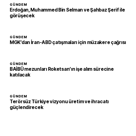
GÜNDEM
Erdoğan, Muhammed Bin Selman ve Şahbaz Şerif ile
görüşecek
GÜNDEM
MGK’dan İran-ABD çatışmaları için müzakere çağrısı
GÜNDEM
BAİBÜ mezunları Roketsan’ın işe alım sürecine
katılacak
GÜNDEM
Terörsüz Türkiye vizyonu üretim ve ihracatı
güçlendirecek