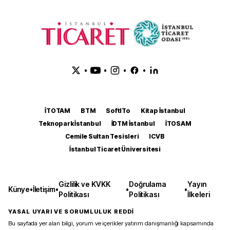
•
•
•
•
İTOTAM
BTM
SoftITo
Kitap İstanbul
Teknopark İstanbul
İDTM İstanbul
İTOSAM
Cemile Sultan Tesisleri
ICVB
İstanbul Ticaret Üniversitesi
Gizlilik ve KVKK
Doğrulama
Yayın
Künye
•
İletişim
•
•
•
Politikası
Politikası
İlkeleri
YASAL UYARI VE SORUMLULUK REDDİ
Bu sayfada yer alan bilgi, yorum ve içerikler yatırım danışmanlığı kapsamında