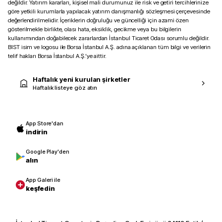
değildir. Yatırım kararları, kişisel mali durumunuz ile risk ve getiri tercihlerinize
göre yetkili kurumlarla yapılacak yatırım danışmanlığı sözleşmesi çerçevesinde
değerlendirilmelidir. İçeriklerin doğruluğu ve güncelliği için azami özen
gösterilmekle birlikte, olası hata, eksiklik, gecikme veya bu bilgilerin
kullanımından doğabilecek zararlardan İstanbul Ticaret Odası sorumlu değildir.
BIST isim ve logosu ile Borsa İstanbul A.Ş. adına açıklanan tüm bilgi ve verilerin
telif hakları Borsa İstanbul A.Ş.’ye aittir.
Haftalık yeni kurulan şirketler
Haftalık listeye göz atın
App Store'dan
indirin
Google Play'den
alın
App Galeri ile
keşfedin