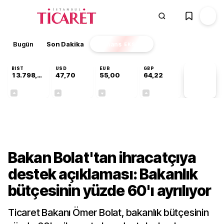
Bugün
Son Dakika
Finans
EKSTRA
BIST
USD
EUR
GBP
13.798,82
47,70
55,00
64,22
PİYASA
VERİLERİ
+0,70%
+0,16%
-0,03%
+0,07%
Gündem
Bakan Bolat'tan ihracatçıya
destek açıklaması: Bakanlık
bütçesinin yüzde 60'ı ayrılıyor
Ticaret Bakanı Ömer Bolat, bakanlık bütçesinin