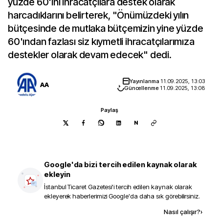
yüzde 60'ını ihracatçılara destek olarak
harcadıklarını belirterek, "Önümüzdeki yılın
bütçesinde de mutlaka bütçemizin yine yüzde
60'ından fazlası siz kıymetli ihracatçılarımıza
destekler olarak devam edecek" dedi.
Yayınlanma
11.09.2025, 13:03
AA
Güncellenme
11.09.2025, 13:08
Paylaş
N
Google'da bizi tercih edilen kaynak olarak
ekleyin
İstanbul Ticaret Gazetesi
'i tercih edilen kaynak olarak
ekleyerek haberlerimizi Google'da daha sık görebilirsiniz.
Kaynak ekle
Nasıl çalışır?
›