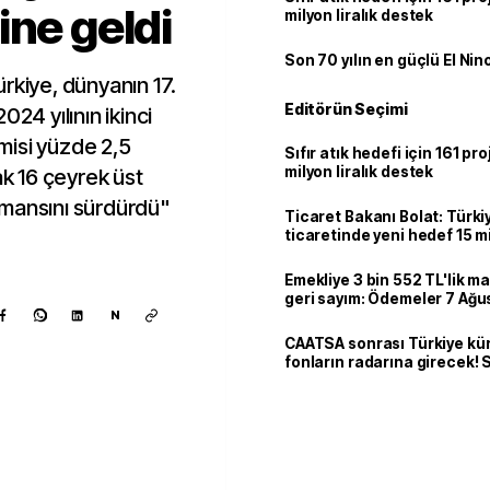
ine geldi
milyon liralık destek
Son 70 yılın en güçlü El Nin
rkiye, dünyanın 17.
Editörün Seçimi
024 yılının ikinci
misi yüzde 2,5
Sıfır atık hedefi için 161 pr
milyon liralık destek
 16 çeyrek üst
rmansını sürdürdü"
Ticaret Bakanı Bolat: Türk
ticaretinde yeni hedef 15 mi
Emekliye 3 bin 552 TL'lik ma
geri sayım: Ödemeler 7 Ağu
N
CAATSA sonrası Türkiye kü
fonların radarına girecek
finansa yeni eşik
Kaynak ekle