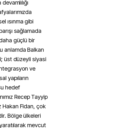
n devamlılığı
afyalarımızda
l ısınma gibi
 barışı sağlamada
 daha güçlü bir
Bu anlamda Balkan
; üst düzeyli siyasi
entegrasyon ve
al yapıların
Bu hedef
nımız Recep Tayyip
z Hakan Fidan, çok
r. Bölge ülkeleri
' yaratılarak mevcut