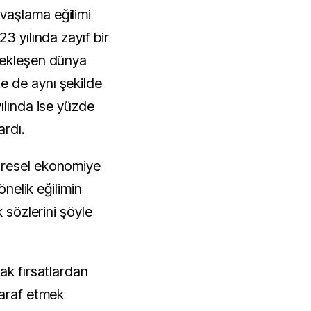
vaşlama eğilimi
3 yılında zayıf bir
çekleşen dünya
 de aynı şekilde
ılında ise yüzde
ardı.
üresel ekonomiye
önelik eğilimin
k sözlerini şöyle
ak fırsatlardan
taraf etmek