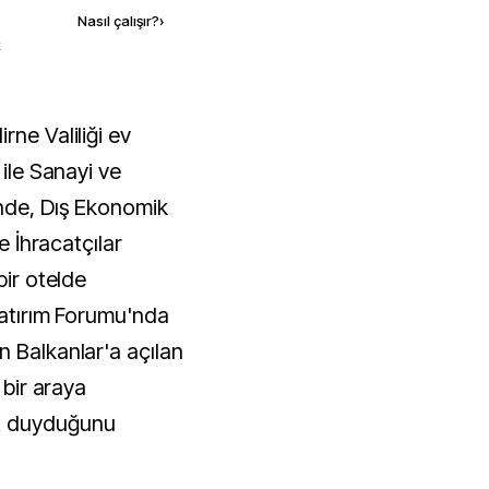
Nasıl çalışır?
›
k
 ile Sanayi ve
inde, Dış Ekonomik
ye İhracatçılar
bir otelde
Yatırım Forumu'nda
n Balkanlar'a açılan
 bir araya
t duyduğunu