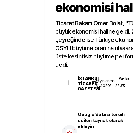
ekonomisi hal
Ticaret Bakanı Ömer Bolat, "Tü
büyük ekonomisi haline geldi. 2
çeyreğinde ise Türkiye ekono
GSYH büyüme oranına ulaşarak
üste kesintisiz büyüme perfo
dedi.
İSTANBUL
Paylaş
Yayınlanma
İ
TICARET
31.10.2024, 22:36
GAZETESI
Google'da bizi tercih
edilen kaynak olarak
ekleyin