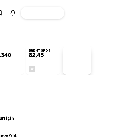
ÜYE
CANLI BORSA
Girişi
BRENTSPOT
.340
82,45
PİYASA
VERİLERİ
-0,35%
-0,40%
+0,00
-0,33
rı için
ojeye 914