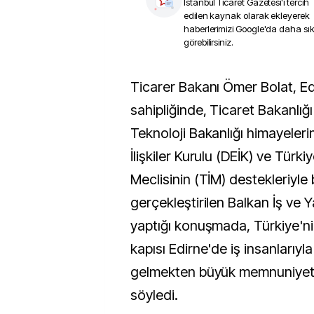
İstanbul Ticaret Gazetesi
'i tercih
edilen kaynak olarak ekleyerek
haberlerimizi Google'da daha sı
görebilirsiniz.
Ticarer Bakanı Ömer Bolat, Edirne Valiliği ev
sahipliğinde, Ticaret Bakanlığı
Teknoloji Bakanlığı himayeler
İlişkiler Kurulu (DEİK) ve Türki
Meclisinin (TİM) destekleriyle 
gerçekleştirilen Balkan İş ve 
yaptığı konuşmada, Türkiye'ni
kapısı Edirne'de iş insanlarıyla
gelmekten büyük memnuniye
söyledi.