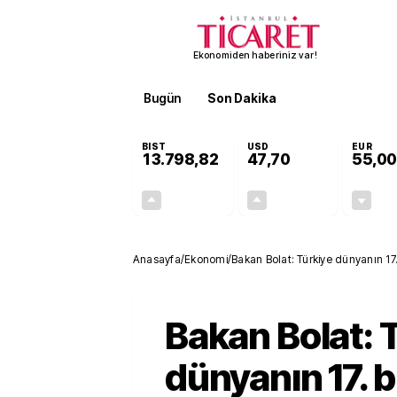
Ekonomiden haberiniz var!
Bugün
Son Dakika
Finans
EKST
BIST
USD
EUR
13.798,82
47,70
55,00
+0,70%
+0,16%
95,68
0,08
Anasayfa
/
Ekonomi
/
Bakan Bolat: Türkiye dünyanın 17
Bakan Bolat: 
dünyanın 17. 