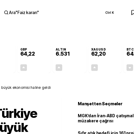
Ara
"
Faiz kararı
"
Ctrl K
RA
GBP
ALTIN
XAGUSD
BTC
64,22
6.531
62,20
64
-0,03%
+0,07%
+0,58%
+1,14%
-0,01
0,04
37,96
0,70
. büyük ekonomisi haline geldi
Manşetten Seçmeler
Türkiye
MGK’dan İran-ABD çatışmala
müzakere çağrısı
büyük
Sıfır atık hedefi için 161 pr