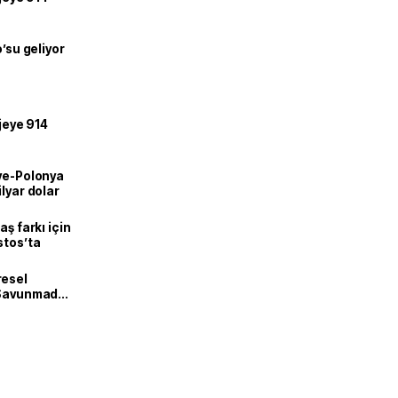
o’su geliyor
ojeye 914
iye-Polonya
lyar dolar
aş farkı için
stos’ta
resel
! Savunmadan