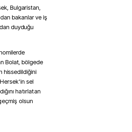
ek, Bulgaristan,
an bakanlar ve iş
ından duyduğu
onomilerde
an Bolat, bölgede
in hissedildiğini
ersek'in sel
dığını hatırlatan
 geçmiş olsun