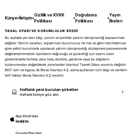
Gizlilik ve KVKK
Doğrulama
Yayın
Künye
•
İletişim
•
•
•
Politikası
Politikası
İlkeleri
YASAL UYARI VE SORUMLULUK REDDİ
Bu sayfada yer alan bilgi, yorum ve içerikler yatırım danışmanlığı kapsamında
değildir. Yatırım kararları, kişisel mali durumunuz ile risk ve getiri tercihlerinize
göre yetkili kurumlarla yapılacak yatırım danışmanlığı sözleşmesi çerçevesinde
değerlendirilmelidir. İçeriklerin doğruluğu ve güncelliği için azami özen
gösterilmekle birlikte, olası hata, eksiklik, gecikme veya bu bilgilerin
kullanımından doğabilecek zararlardan İstanbul Ticaret Odası sorumlu değildir.
BIST isim ve logosu ile Borsa İstanbul A.Ş. adına açıklanan tüm bilgi ve verilerin
telif hakları Borsa İstanbul A.Ş.’ye aittir.
Haftalık yeni kurulan şirketler
Haftalık listeye göz atın
App Store'dan
indirin
Google Play'den