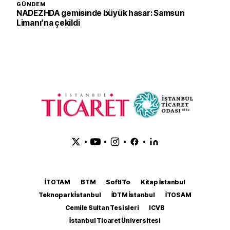
GÜNDEM
NADEZHDA gemisinde büyük hasar: Samsun
Limanı’na çekildi
•
•
•
•
İTOTAM
BTM
SoftITo
Kitap İstanbul
Teknopark İstanbul
İDTM İstanbul
İTOSAM
Cemile Sultan Tesisleri
ICVB
İstanbul Ticaret Üniversitesi