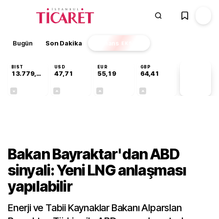
Bugün
Son Dakika
Finans
EKSTRA
BIST
USD
EUR
GBP
13.779,39
47,71
55,19
64,41
PİYASA
VERİLERİ
-0,14%
+0,18%
+0,32%
+0,38%
Gündem
Bakan Bayraktar'dan ABD
sinyali: Yeni LNG anlaşması
yapılabilir
Enerji ve Tabii Kaynaklar Bakanı Alparslan