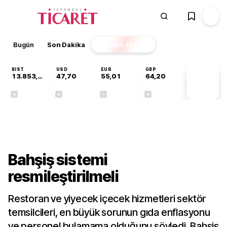
Bugün
Son Dakika
Finans
EKSTRA
BIST
USD
EUR
GBP
13.853,69
47,70
55,01
64,20
PİYASA
VERİLERİ
+0,40%
+0,17%
+0,00%
+0,05%
Gündem
Bahşiş sistemi
resmileştirilmeli
Restoran ve yiyecek içecek hizmetleri sektör
temsilcileri, en büyük sorunun gıda enflasyonu
ve personel bulamama olduğunu söyledi. Bahşiş