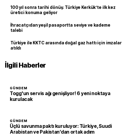
100 yıl sonra tarihi dönüş: Türkiye Kerkük’te ilk kez
üretici konuma geliyor
İhracatçıdan yeşil pasaportta seviye ve kademe
talebi
Türkiye ile KKTC arasında doğal gaz hattı için imzalar
atıldı
İlgili Haberler
GÜNDEM
Togg'un servis ağı genişliyor! 6 yeni noktaya
kurulacak
GÜNDEM
Üçlü savunma paktı kuruluyor: Türkiye, Suudi
Arabistan ve Pakistan’dan ortak adım