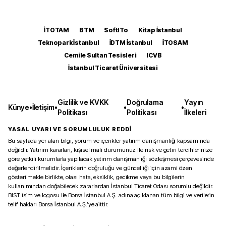
İTOTAM
BTM
SoftITo
Kitap İstanbul
Teknopark İstanbul
İDTM İstanbul
İTOSAM
Cemile Sultan Tesisleri
ICVB
İstanbul Ticaret Üniversitesi
Gizlilik ve KVKK
Doğrulama
Yayın
Künye
•
İletişim
•
•
•
Politikası
Politikası
İlkeleri
YASAL UYARI VE SORUMLULUK REDDİ
Bu sayfada yer alan bilgi, yorum ve içerikler yatırım danışmanlığı kapsamında
değildir. Yatırım kararları, kişisel mali durumunuz ile risk ve getiri tercihlerinize
göre yetkili kurumlarla yapılacak yatırım danışmanlığı sözleşmesi çerçevesinde
değerlendirilmelidir. İçeriklerin doğruluğu ve güncelliği için azami özen
gösterilmekle birlikte, olası hata, eksiklik, gecikme veya bu bilgilerin
kullanımından doğabilecek zararlardan İstanbul Ticaret Odası sorumlu değildir.
BIST isim ve logosu ile Borsa İstanbul A.Ş. adına açıklanan tüm bilgi ve verilerin
telif hakları Borsa İstanbul A.Ş.’ye aittir.