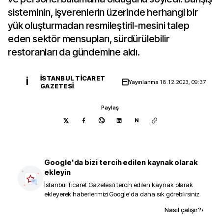
sisteminin, işverenlerin üzerinde herhangi bir
yük oluşturmadan resmileştiril-mesini talep
eden sektör mensupları, sürdürülebilir
restoranları da gündemine aldı.
İSTANBUL TICARET
İ
Yayınlanma
18.12.2023, 09:37
GAZETESI
Paylaş
N
Google'da bizi tercih edilen kaynak olarak
ekleyin
İstanbul Ticaret Gazetesi
'i tercih edilen kaynak olarak
ekleyerek haberlerimizi Google'da daha sık görebilirsiniz.
Kaynak ekle
Nasıl çalışır?
›