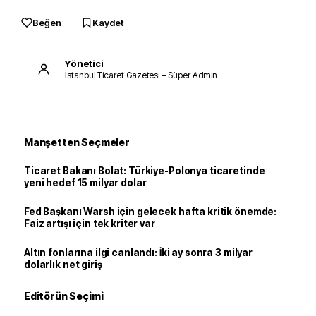
Beğen
Kaydet
Yönetici
İstanbul Ticaret Gazetesi – Süper Admin
Manşetten Seçmeler
Ticaret Bakanı Bolat: Türkiye-Polonya ticaretinde
yeni hedef 15 milyar dolar
Fed Başkanı Warsh için gelecek hafta kritik önemde:
Faiz artışı için tek kriter var
Altın fonlarına ilgi canlandı: İki ay sonra 3 milyar
dolarlık net giriş
Editörün Seçimi