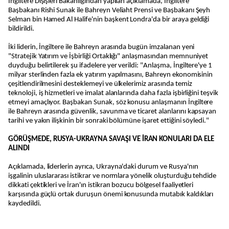
İngiltere Dışişleri Bakanlığından yapılan açıklamada, İngiltere
Başbakanı Rishi Sunak ile Bahreyn Veliaht Prensi ve Başbakanı Şeyh
Selman bin Hamed Al Halife'nin başkent Londra'da bir araya geldiği
bildirildi.
İki liderin, İngiltere ile Bahreyn arasında bugün imzalanan yeni
"Stratejik Yatırım ve İşbirliği Ortaklığı" anlaşmasından memnuniyet
duyduğu belirtilerek şu ifadelere yer verildi: "Anlaşma, İngiltere'ye 1
milyar sterlinden fazla ek yatırım yapılmasını, Bahreyn ekonomisinin
çeşitlendirilmesini desteklemeyi ve ülkelerimiz arasında temiz
teknoloji, iş hizmetleri ve imalat alanlarında daha fazla işbirliğini teşvik
etmeyi amaçlıyor. Başbakan Sunak, söz konusu anlaşmanın İngiltere
ile Bahreyn arasında güvenlik, savunma ve ticaret alanlarını kapsayan
tarihi ve yakın ilişkinin bir sonraki bölümüne işaret ettiğini söyledi."
GÖRÜŞMEDE, RUSYA-UKRAYNA SAVAŞI VE İRAN KONULARI DA ELE
ALINDI
Açıklamada, liderlerin ayrıca, Ukrayna'daki durum ve Rusya'nın
işgalinin uluslararası istikrar ve normlara yönelik oluşturduğu tehdide
dikkati çektikleri ve İran'ın istikrarı bozucu bölgesel faaliyetleri
karşısında güçlü ortak duruşun önemi konusunda mutabık kaldıkları
kaydedildi.