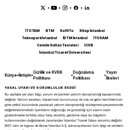
•
•
•
•
İTOTAM
BTM
SoftITo
Kitap İstanbul
Teknopark İstanbul
İDTM İstanbul
İTOSAM
Cemile Sultan Tesisleri
ICVB
İstanbul Ticaret Üniversitesi
Gizlilik ve KVKK
Doğrulama
Yayın
Künye
•
İletişim
•
•
•
Politikası
Politikası
İlkeleri
YASAL UYARI VE SORUMLULUK REDDİ
Bu sayfada yer alan bilgi, yorum ve içerikler yatırım danışmanlığı kapsamında
değildir. Yatırım kararları, kişisel mali durumunuz ile risk ve getiri tercihlerinize
göre yetkili kurumlarla yapılacak yatırım danışmanlığı sözleşmesi çerçevesinde
değerlendirilmelidir. İçeriklerin doğruluğu ve güncelliği için azami özen
gösterilmekle birlikte, olası hata, eksiklik, gecikme veya bu bilgilerin
kullanımından doğabilecek zararlardan İstanbul Ticaret Odası sorumlu değildir.
BIST isim ve logosu ile Borsa İstanbul A.Ş. adına açıklanan tüm bilgi ve verilerin