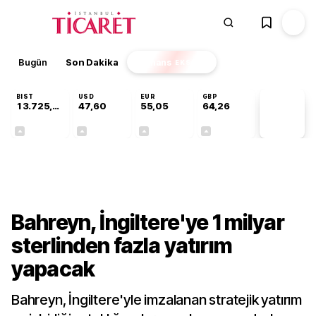
Bugün
Son Dakika
Finans
EKSTRA
BIST
USD
EUR
GBP
13.725,19
47,60
55,05
64,26
PİYASA
VERİLERİ
+0,16%
+0,06%
+0,07%
+0,25%
Dünya
Bahreyn, İngiltere'ye 1 milyar
sterlinden fazla yatırım
yapacak
Bahreyn, İngiltere'yle imzalanan stratejik yatırım