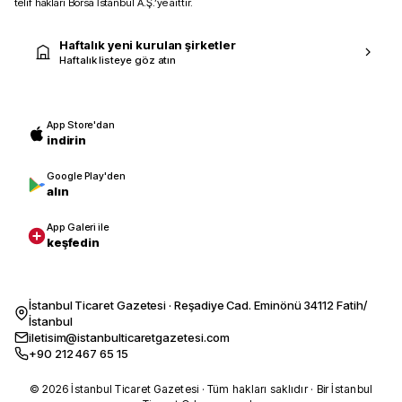
telif hakları Borsa İstanbul A.Ş.’ye aittir.
Haftalık yeni kurulan şirketler
Haftalık listeye göz atın
App Store'dan
indirin
Google Play'den
alın
App Galeri ile
keşfedin
İstanbul Ticaret Gazetesi · Reşadiye Cad. Eminönü 34112 Fatih/
İstanbul
iletisim@istanbulticaretgazetesi.com
+90 212 467 65 15
© 2026 İstanbul Ticaret Gazetesi · Tüm hakları saklıdır · Bir İstanbul