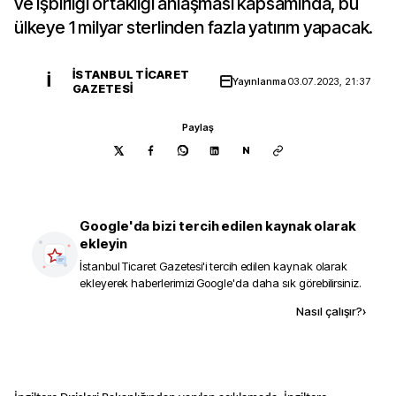
ve işbirliği ortaklığı anlaşması kapsamında, bu
ülkeye 1 milyar sterlinden fazla yatırım yapacak.
İSTANBUL TICARET
İ
Yayınlanma
03.07.2023, 21:37
GAZETESI
Paylaş
N
Google'da bizi tercih edilen kaynak olarak
ekleyin
İstanbul Ticaret Gazetesi
'i tercih edilen kaynak olarak
ekleyerek haberlerimizi Google'da daha sık görebilirsiniz.
Kaynak ekle
Nasıl çalışır?
›